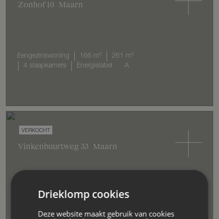
Zonhof
10
Maarn
Eengezinswoning
166 m²
261 m²
4 slaapkamers
Energielabel
A
VERKOCHT
Vinkenbuurtweg
33
Maarn
Drieklomp cookies
Villa
321 m²
4.818 m²
2 slaapkamers
Energielabel
A+
Deze website maakt gebruik van cookies