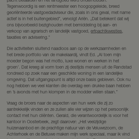
pacht betaalden en het landgoed werd onderhouden.
Tegenwoordig is een rentmeester een hoogopgeleide, breed
georiënteerde vastgoedadviseur die, zoals in ons geval, met name
actief is in het buitengebied”, vervolgt Ariën. „Dat betekent dat wij
ons bijvoorbeeld bezighouden met bemiddeling bij aan- en
verkoop van agrarisch en landelijk vastgoed,
erfpachtkwesties
,
taxaties en advisering.”
Die activiteiten sluitend naadloos aan op de werkzaamheden en
het brede portfolio van de makelaardij, vindt Ed. „Al toen mijn
moeder begon was het motto‚ luxe wonen en werken in het
groen’. Dat kreeg al vorm toen zij destijds mensen uit de Randstad
rondreed op zoek naar een geschikte woning in een landelijke
omgeving. Dat uitgangspunt is altijd onze basis gebleven. Ook nu
nog hebben we veel klanten die overdag een drukke baan hebben
en ’s avonds met hun klompen in de modder willen staan.”
Vraag de broers naar de aspecten van hun werk die zij zo
aantrekkelijk vinden en ze zullen alle vier wijzen op het persoonlijk
contact met hun cliënten. Gerald, die verantwoordelijk is voor het
kantoor in Oosterbeek, zegt daarover: „Het veelzijdige
huizenaanbod en de prachtige natuur van de Veluwezoom, de
Achterhoek en de Betuwe maken mijn werk speciaal, maar ik vind