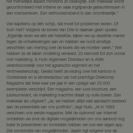
het menselijke aspect minstens zo belangrijk. Een makelaar wordt
geconfronteerd met intieme en vaak ingrijpende gebeurtenissen in
een mensenleven. Een vertrouwensband is dan onontbeerlijk.”
Vier kapiteins op één schip, dat moet tot problemen leiden. Of
toch niet? Volgens de broers Van Drie is daarvan geen sprake.
„Eigenlijk doen we alle vier hetzelfde, kijken we op dezelfde manier
tegen de ontwikkelingen aan en hebben we nooit ernstige
verschillen van mening over de koers die we moeten varen.” Wel
hebben ze de taken onderling verdeeld. Zo bemoeit Ed zich vooral
met marketing, is Huib Algemeen Directeur en is Ariën
verantwoordelijk voor het agrarische segment en het
rentmeesterschap. Gerald heeft de leiding over het kantoor in
Oosterbeek en is eindredacteur van het prachtige Drieklomp
Magazine dat twee keer per jaar in een oplage van 25.000
exemplaren verschijnt. Een magazine, een luxe brochure, een
jubileumkrant, de marketing machine draait op volle toeren. Een
makelaar als uitgever? „Ja, we hebben altijd veel aandacht besteed
aan de presentatie van ons portfolio”, zegt Huib. „Al in 1993
verscheen ons eerste magazine. Met de opkomst van internet
ontdekten we snel de digitale mogelijkheden om ons aanbod nog
beter te presenteren en inmiddels hebben we ook een eigen app.
Die combinatie van mogelijkheden, daarin ligt volgens ons de