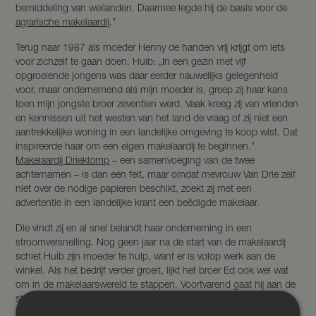
bemiddeling van weilanden. Daarmee legde hij de basis voor de
agrarische makelaardij
.”
Terug naar 1987 als moeder Henny de handen vrij krijgt om iets
voor zichzelf te gaan doen. Huib: „In een gezin met vijf
opgroeiende jongens was daar eerder nauwelijks gelegenheid
voor, maar ondernemend als mijn moeder is, greep zij haar kans
toen mijn jongste broer zeventien werd. Vaak kreeg zij van vrienden
en kennissen uit het westen van het land de vraag of zij niet een
aantrekkelijke woning in een landelijke omgeving te koop wist. Dat
inspireerde haar om een eigen makelaardij te beginnen.”
Makelaardij Drieklomp
– een samenvoeging van de twee
achternamen – is dan een feit, maar omdat mevrouw Van Drie zelf
niet over de nodige papieren beschikt, zoekt zij met een
advertentie in een landelijke krant een beëdigde makelaar.
Die vindt zij en al snel belandt haar onderneming in een
stroomversnelling. Nog geen jaar na de start van de makelaardij
schiet Huib zijn moeder te hulp, want er is volop werk aan de
winkel. Als het bedrijf verder groeit, lijkt het broer Ed ook wel wat
om in de makelaarswereld te stappen. Voortvarend gaat hij aan de
studie, haalt hij zijn papieren en sluit hij zijn opleiding af met zijn
beëdiging als makelaar. „Nee, ik had nooit het voornemen om iets