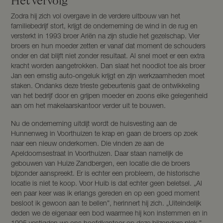
Het vervolg
Zodra hij zich vol overgave in de verdere uitbouw van het
familiebedrijf stort, krijgt de onderneming de wind in de rug en
versterkt in 1993 broer Ariën na zijn studie het gezelschap. Vier
broers en hun moeder zetten er vanaf dat moment de schouders
onder en dat blijft niet zonder resultaat. Al snel moet er een extra
kracht worden aangetrokken. Dan slaat het noodlot toe als broer
Jan een ernstig auto-ongeluk krijgt en zijn werkzaamheden moet
staken. Ondanks deze trieste gebeurtenis gaat de ontwikkeling
van het bedrijf door en grijpen moeder en zoons elke gelegenheid
aan om het makelaarskantoor verder uit te bouwen.
Nu de onderneming uitdijt wordt de huisvesting aan de
Hunnenweg in Voorthuizen te krap en gaan de broers op zoek
naar een nieuw onderkomen. Die vinden ze aan de
Apeldoornsestraat in Voorthuizen. Daar staan namelijk de
gebouwen van Huize Zandbergen, een locatie die de broers
bijzonder aanspreekt. Er is echter een probleem, de historische
locatie is niet te koop. Voor Huib is dat echter geen beletsel. „Al
een paar keer was ik erlangs gereden en op een goed moment
besloot ik gewoon aan te bellen”, herinnert hij zich. „Uiteindelijk
deden we de eigenaar een bod waarmee hij kon instemmen en in