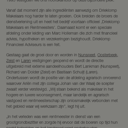
1995 vestigden we ons hoofdkantoor op deze bijzondere plek.”
Vanaf dat moment zijn alle ingrediënten aanwezig om Drieklomp
Makelaars nog harder te laten groeien. Ook breiden de broers de
dienstverlening uit en heet het bedrijf voortaan officieel ‚Drieklomp
Makelaars en Rentmeesters’. Daarnaast komt er een speciale
afdeling onder leiding van Marc Holleman die zich met financieel
advies, hypotheken en verzekeringen bezighoudt. Drieklomp
Financieel Adviseurs is een feit.
Gestaag gaat de groei door en worden in
Nunspeet
,
Oosterbeek
,
Zeist
en
Laren
vestigingen geopend en wordt de directie
uitgebreid met externe aandeelhouders Bert Lankman (Nunspeet),
Richard van Dolder (Zeist) en Bastiaan Schuijt (Laren).
Ondertussen wordt de positie van de afdeling agrarisch onroerend
waarover Ariën met zijn collega Johan van der Waaij de scepter
zwaait verder verstevigd. „Wij staan bekend als makelaar in het
hogere en luxere woonsegment, maar landelijk en agrarisch
vastgoed en rentmeesterschap zijn onlosmakelijk verbonden met
het gebied waar wij werkzaam zijn”, legt hij uit.
„In het verleden was een rentmeester in dienst van een
grootgrondbezitter en zorgde hij ervoor dat de boeren op tijd hun