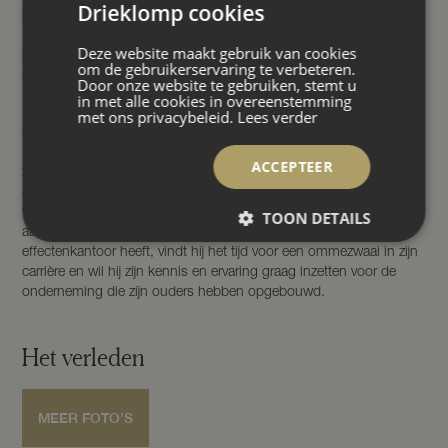
Drieklomp cookies
in deze sector te doen”, zegt hij terugkijkend op zijn besluit.
„Eigenlijk wilde ik altijd iets in de mode gaan doen. Mijn voorkeur
Deze website maakt gebruik van cookies
ging uit naar een creatief beroep. En dat is de makelaardij
om de gebruikerservaring te verbeteren.
uiteindelijk ook.”
Door onze website te gebruiken, stemt u
in met alle cookies in overeenstemming
Niets lijkt aan het einde van de vorige eeuw de verdere groei en
met ons privacybeleid.
Lees verder
bloei van de makelaardij in de weg te staan totdat Aalt van Drie in
1991 ernstig ziek wordt en een jaar later overlijdt. De man die met
ACCEPTEER
zijn handelsgeest jarenlang de stuwende kracht achter de
agrarische makelaardij was valt weg en er moet met spoed een
vervanger worden gezocht. Jan, Huib’s oudste broer, blijkt de
TOON DETAILS
aangewezen kandidaat. Hoewel hij in Amsterdam een bloeiend
effectenkantoor heeft, vindt hij het tijd voor een ommezwaai in zijn
carrière en wil hij zijn kennis en ervaring graag inzetten voor de
onderneming die zijn ouders hebben opgebouwd.
Het verleden
MEER FOTO’S