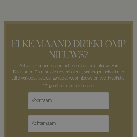
ELKE MAAND DRIEKLOMP
NIEUWS?
Ontvang 1 x per maand het meest actuele nieuws van
Drieklomp. De mooiste droomhuizen, verborgen schatten in
stille verkoop, actueel aanbod, woonnieuws en veel inspiratie!
V
o
o
r
A
n
c
a
h
a
t