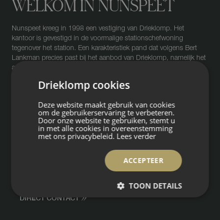
WELKOM IN NUNSPEET
Nunspeet kreeg in 1998 een vestiging van Drieklomp. Het
kantoor is gevestigd in de voormalige stationschefwoning
tegenover het station. Een karakteristiek pand dat volgens Bert
Lankman precies past bij het aanbod van Drieklomp, namelijk het
aanbod van bijzondere huizen op mooie locaties. Het team
bestaat uit 6 professionals.
Drieklomp cookies
“Ons werkgebied is veelzijdig: van de Veluwse bossen en
Deze website maakt gebruik van cookies
Randmeren tot en met de fraaie coulisselandschappen richting de
om de gebruikerservaring te verbeteren.
Door onze website te gebruiken, stemt u
IJssel. Het is een omgeving met werkelijk schitterende natuur:
in met alle cookies in overeenstemming
bos, heide, zandverstuivingen, weide en water. Kopers uit het
met ons privacybeleid.
Lees verder
westen van het land ervaren wonen in dit gebied vaak als een
permanent vakantiegevoel. Met als mooi voordeel dat het westen
toch snel te bereiken is”.
ACCEPTEER
TOON DETAILS
DIRECT CONTACT