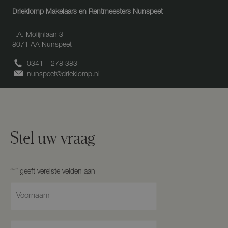
Drieklomp Makelaars en Rentmeesters Nunspeet
F.A. Molijnlaan 3
8071 AA
Nunspeet
0341 – 278 383
nunspeet@drieklomp.nl
Stel uw vraag
N
a
a
m
A
*