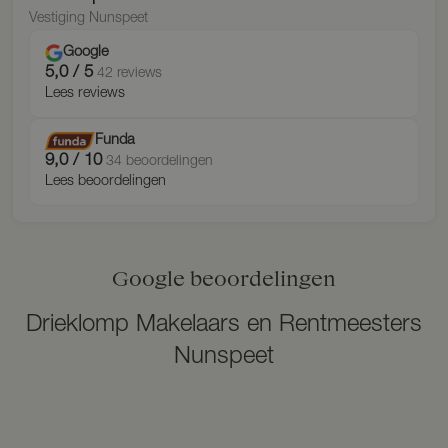
i
Vestiging Nunspeet
c
h
Google
t
5,0 / 5
42 reviews
Lees reviews
Funda
9,0 / 10
34 beoordelingen
Lees beoordelingen
Google beoordelingen
Drieklomp Makelaars en Rentmeesters
Nunspeet