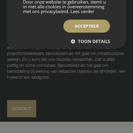
Door onze website te gebruiken, stemt u
in met alle cookies in overeenstemming
met ons privacybeleid.
Lees verder
Zoekt u een rentmeester voor het beheer van agrarisch en landelijk
vastgoed? Drieklomp biedt het traditionele rentmeesterschap in
ACCEPTEER
een modern jasje. We zorgen voor bemiddeling bij de aan- en
verkoop van (verpachte) gronden en gebouwen en de taxatie van
TOON DETAILS
(verpachte) gronden. Bovendien kunt u rekenen op een actieve,
adviserende rol bij de verkoop van gronden aan overheden of
projectontwikkelaars, bijvoorbeeld als het gaat om infrastructurele
werken. En u kunt van ons discretie verwachten. Dat is altijd
prettig en soms onmisbaar. Bijvoorbeeld als het gaat om
bemiddeling bij verkoop van verpachte objecten als landerijen, een
hoeve of een landgoed.
CONTACT