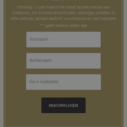
Ontvang 1 x per maand het meest actuele nieuws van
Drieklomp. De mooiste droomhuizen, verborgen schatten in
stille verkoop, actueel aanbod, woonnieuws en veel inspiratie!
V
o
o
r
A
n
c
a
h
a
t
m
E
e
*
-
r
m
n
a
a
i
a
l
INSCHRIJVEN
m
*
*