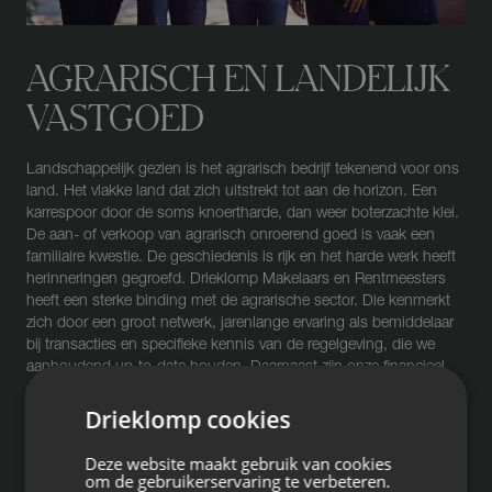
AGRARISCH EN LANDELIJK
VASTGOED
Landschappelijk gezien is het agrarisch bedrijf tekenend voor ons
land. Het vlakke land dat zich uitstrekt tot aan de horizon. Een
karrespoor door de soms knoertharde, dan weer boterzachte klei.
De aan- of verkoop van agrarisch onroerend goed is vaak een
familiaire kwestie. De geschiedenis is rijk en het harde werk heeft
herinneringen gegroefd. Drieklomp Makelaars en Rentmeesters
heeft een sterke binding met de agrarische sector. Die kenmerkt
zich door een groot netwerk, jarenlange ervaring als bemiddelaar
bij transacties en specifieke kennis van de regelgeving, die we
aanhoudend up-to-date houden. Daarnaast zijn onze financieel
adviseurs uitermate in staat uw persoonlijk en zakelijk vermogen in
kaart te brengen en u te adviseren rondom zaken als erven,
Drieklomp cookies
schenken, overdragen en stoppen.
Deze website maakt gebruik van cookies
om de gebruikerservaring te verbeteren.
RENTMEESTERS VAN NU