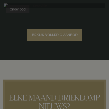
Grond nabij Stroeërweg 14A
Stroe
Onder bod
Bloesemlaan
34
Zeewolde
BEKIJK VOLLEDIG AANBOD
ELKE MAAND DRIEKLOMP
NIEUWS?