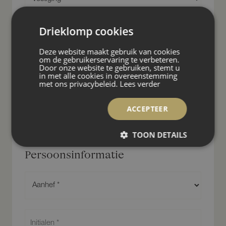
e
s
t
Drieklomp cookies
Wilt u een huis kopen of huren?
i
g
Deze website maakt gebruik van cookies
i
K
om de gebruikerservaring te verbeteren.
n
o
Door onze website te gebruiken, stemt u
g
o
in met alle cookies in overeenstemming
e
p
met ons privacybeleid.
Lees verder
Woonwensen
n
o
*
f
ACCEPTEER
h
S
u
o
u
TOON DETAILS
o
r
r
Persoonsinformatie
*
t
o
b
A
j
a
e
n
c
h
I
t
e
n
*