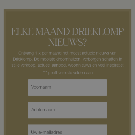
ELKE MAAND DRIEKLOMP
NIEUWS?
Ontvang 1 x per maand het meest actuele nieuws van
Drieklomp. De mooiste droomhuizen, verborgen schatten in
stille verkoop, actueel aanbod, woonnieuws en veel inspiratie!
V
o
o
r
A
n
c
a
h
a
t
m
E
e
*
-
r