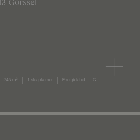
13
Gorssel
245 m²
1 slaapkamer
Energielabel
C