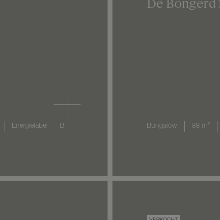
De Bongerd
Energielabel
B
Bungalow
88 m²