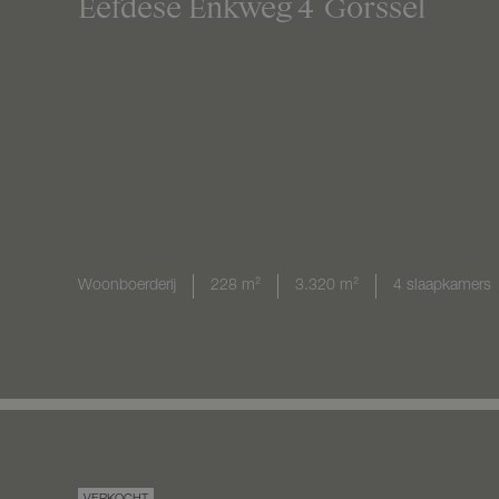
Eefdese Enkweg
4
Gorssel
Woonboerderij
228 m²
3.320 m²
4 slaapkamers