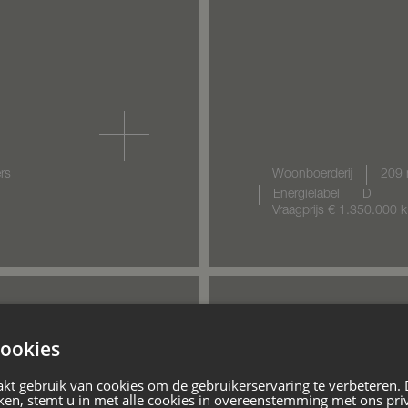
rs
Woonboerderij
209 
Energielabel
D
Vraagprijs
€ 1.350.000
k
ookies
VERKOCHT
Wolferinks
kt gebruik van cookies om de gebruikerservaring te verbeteren.
ken, stemt u in met alle cookies in overeenstemming met ons pri