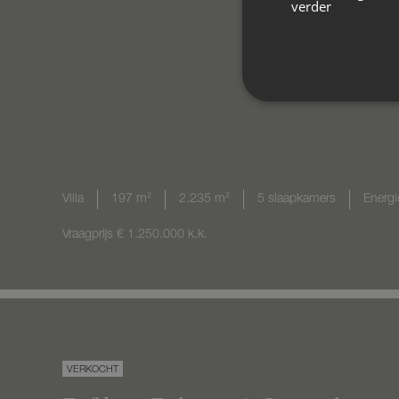
verder
Villa
197 m²
2.235 m²
5 slaapkamers
Energi
Vraagprijs
€ 1.250.000
k.k.
VERKOCHT