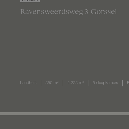
VERKOCHT
Ravensweerdsweg
3
Gorssel
Landhuis
350 m²
2.238 m²
5 slaapkamers
E