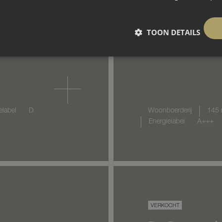
TOON DETAILS
elabel
D
Woonboerderij
145 
Energielabel
A+++
VERKOCHT