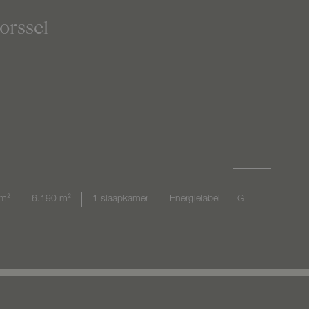
orssel
m²
6.190 m²
1 slaapkamer
Energielabel
G