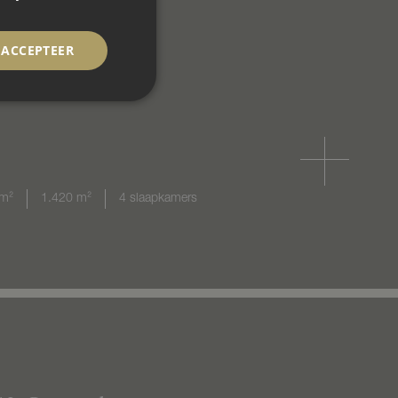
ACCEPTEER
m²
1.420 m²
4 slaapkamers