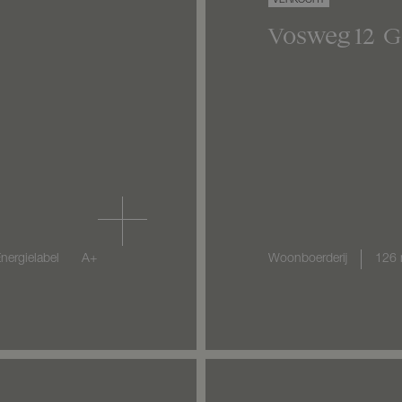
VERKOCHT
Vosweg
12
G
nergielabel
A+
Woonboerderij
126 