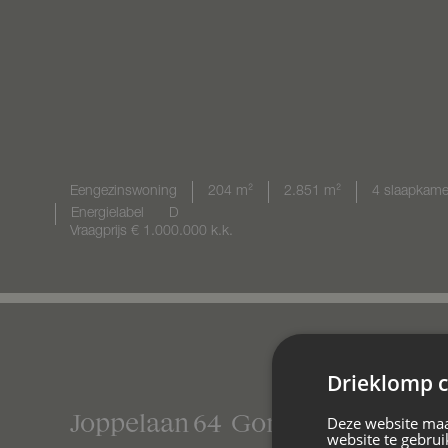
Eengezinswoning
204 m²
2.851 m²
4 slaapkame
Energielabel
D
Vraagprijs
€ 1.000.000
k.k.
Drieklomp c
Joppelaan
64
Gorssel
Deze website maa
website te gebrui