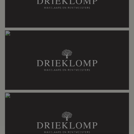
Specifiek
Kluswoning
Soort dak
Pannen
Ligging
Aan rustige weg, buiten bebouwde
kom, in bosrijke omgeving, landelijk
gelegen, vrij uitzicht
Oppervlakten en inhoud
Wonen
126 m²
Overige inpandige ruimte
31 m²