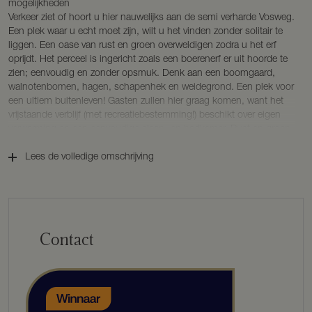
mogelijkheden
Verkeer ziet of hoort u hier nauwelijks aan de semi verharde Vosweg.
Een plek waar u echt moet zijn, wilt u het vinden zonder solitair te
liggen. Een oase van rust en groen overweldigen zodra u het erf
oprijdt. Het perceel is ingericht zoals een boerenerf er uit hoorde te
zien; eenvoudig en zonder opsmuk. Denk aan een boomgaard,
walnotenbomen, hagen, schapenhek en weidegrond. Een plek voor
een ultiem buitenleven! Gasten zullen hier graag komen, want het
vrijstaande verblijf (met recreatiebestemming!) beschikt over eigen
verwarming en een eenvoudige slaap- en badkamer. Rust en groen
vormen hier de luxe die steeds schaarser wordt.
Lees de volledige omschrijving
Buitengebied van Gorssel
Het van oudsher voorname Gorssel valt onder de gemeente
Lochem. De kernen zijn met elkaar verbonden door landelijke
weggetjes, slingerende fietspaden en lommerrijke loofbossen. In
Gorssel zijn alle voorzieningen aanwezig, inclusief meerdere
Contact
basisscholen, supermarkt, fijne speciaalzaken en goede restaurants.
Ook de sfeervolle en historische Hanzesteden Zutphen en Deventer
met uitstekende scholen en een uitgebreid cultureel aanbod zijn
binnen 10 minuten bereikbaar.
Indeling