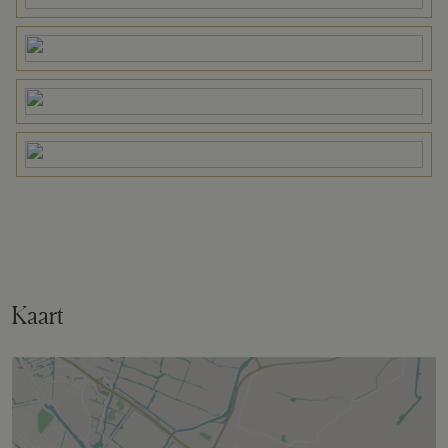
Oppervlakte
5330 m²
Eigendomssituatie
Volle eigendom
Perceel
GSL01-E-6089
Omvang
Geheel perceel
Perceelnaam
Gorssel E 6088
Kaart
Oppervlakte
860 m²
Eigendomssituatie
Volle eigendom