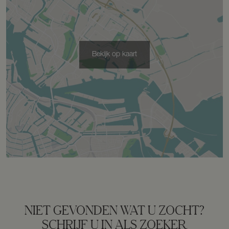
Perceel
GSL01-E-6088
Omvang
Geheel perceel
Bekijk op kaart
Buitenruimte
Tuin
Tuin rondom
Garage
NIET GEVONDEN WAT U ZOCHT?
Capaciteit
1 auto
SCHRIJF U IN ALS ZOEKER