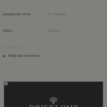
Aangeboden sinds
6+ maanden
Status
Verkocht
Aanvaarding
In overleg
Bekijk alle kenmerken
Soort woonhuis
Woonboerderij, vrijstaande woning
Soort bouw
Bestaande bouw
Bouwjaar
1898