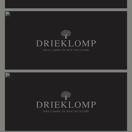
Badkamervoorzieningen
Douche, ligbad, toilet, wastafelmeubel
Aantal woonlagen
2
Voorzieningen
Alarminstallatie, glasvezel kabel,
mechanische ventilatie, rookkanaal
Energie
Energielabel
G
Isolatie
Gedeeltelijk dubbel glas