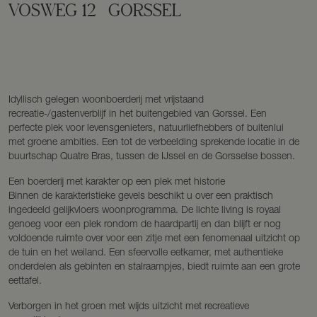
VOSWEG
12
GORSSEL
Idyllisch gelegen woonboerderij met vrijstaand
recreatie-/gastenverblijf in het buitengebied van Gorssel. Een
perfecte plek voor levensgenieters, natuurliefhebbers of buitenlui
met groene ambities. Een tot de verbeelding sprekende locatie in de
buurtschap Quatre Bras, tussen de IJssel en de Gorsselse bossen.
Een boerderij met karakter op een plek met historie
Binnen de karakteristieke gevels beschikt u over een praktisch
ingedeeld gelijkvloers woonprogramma. De lichte living is royaal
genoeg voor een plek rondom de haardpartij en dan blijft er nog
voldoende ruimte over voor een zitje met een fenomenaal uitzicht op
de tuin en het weiland. Een sfeervolle eetkamer, met authentieke
onderdelen als gebinten en stalraampjes, biedt ruimte aan een grote
eettafel.
Verborgen in het groen met wijds uitzicht met recreatieve