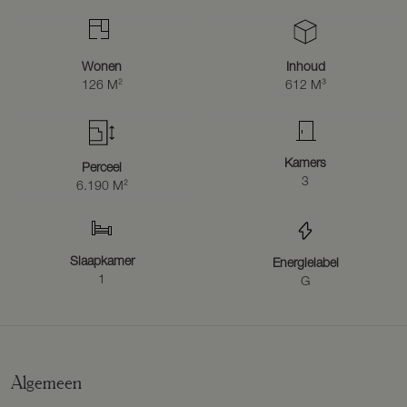
(circa 350 m²) en agrarische bestemming
– Grondwaterbron aanwezig
– Asbesthoudende materialen aanwezig
– In het perceel is een gesaneerde HBO-tank aanwezig
Wonen
Inhoud
– In de koopovereenkomst wordt de ‘as is-where is’- clausule
126 M²
612 M³
opgenomen
Vraagprijs
€ 845.000,- k.k.
Kamers
Perceel
3
6.190 M²
Slaapkamer
Energielabel
1
G
Algemeen