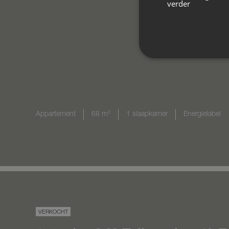
verder
Appartement
68 m²
1 slaapkamer
Energielabel
VERKOCHT