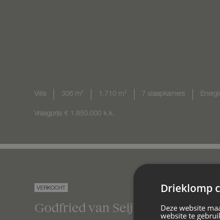
Villa
306 m²
1.710 m²
7 slaapkamers
Energi
Vraagprijs
€ 1.850.000
k.k.
Drieklomp c
VERKOCHT
Godfried van Seijstlaan
27
D 9
Z
Deze website maa
website te gebrui