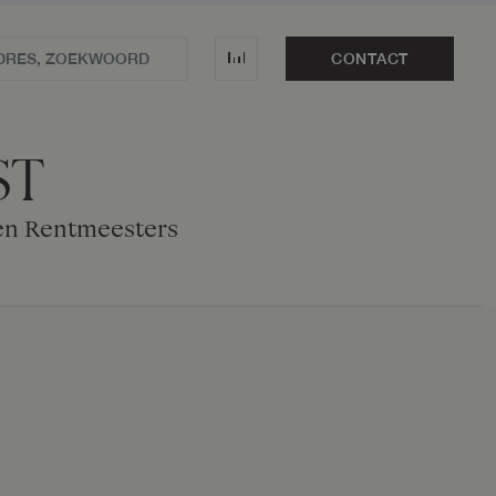
CONTACT
ST
 en Rentmeesters