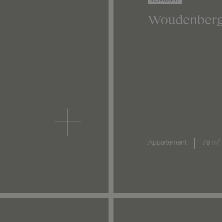
VERKOCHT
Woudenber
Appartement
78 m²