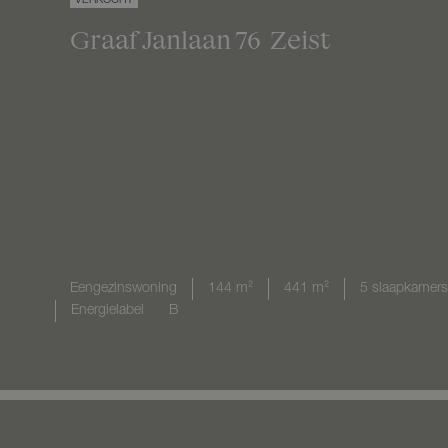
VERKOCHT
Graaf Janlaan
76
Zeist
Eengezinswoning
144 m²
441 m²
5 slaapkamers
Energielabel
B