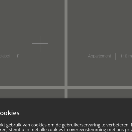
elabel
F
Appartement
118 m
ookies
VERKOCHT
eist
Stalhouderij
kt gebruik van cookies om de gebruikerservaring te verbeteren.
ken, stemt u in met alle cookies in overeenstemming met ons pri