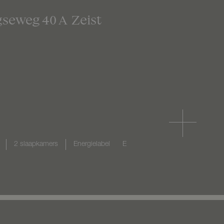
gseweg
40
A
Zeist
2 slaapkamers
Energielabel
E