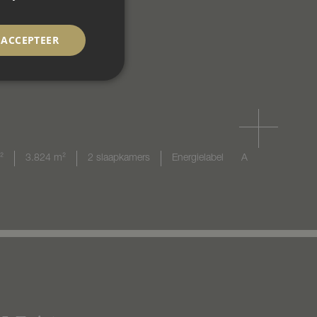
ACCEPTEER
²
3.824 m²
2 slaapkamers
Energielabel
A