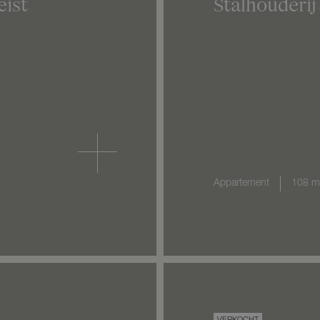
eist
Stalhouderij
Appartement
108 m