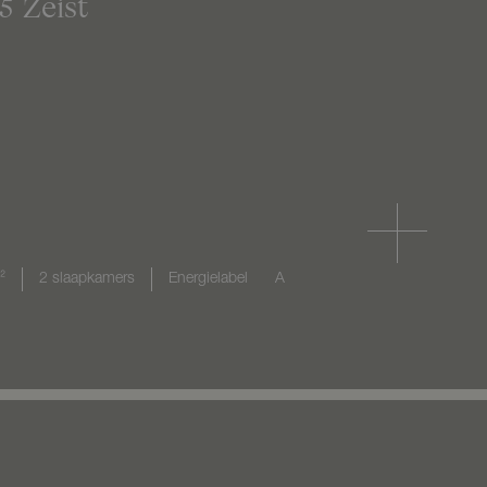
5
Zeist
²
2 slaapkamers
Energielabel
A