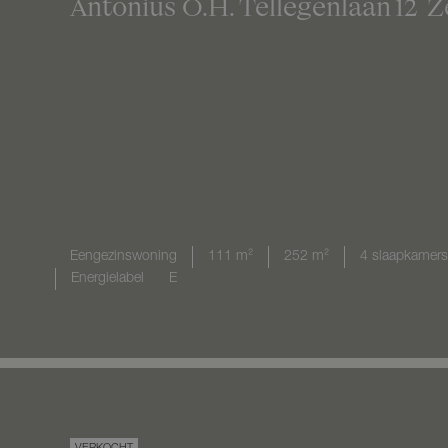
Antonius O.H. Tellegenlaan
12
Z
Eengezinswoning
111 m²
252 m²
4 slaapkamers
Energielabel
E