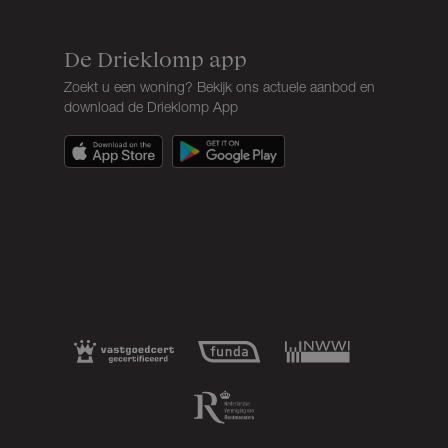
Eigendomssituatie
Volle eigendom
De Drieklomp app
Perceel
ZEI00-L-1265
Zoekt u een woning? Bekijk ons actuele aanbod en
download de Drieklomp App
Omvang
Appartementsrecht of complex
Perceelnaam
Zeist L 1265
Oppervlakte
3824 m²
Eigendomssituatie
Volle eigendom
Perceel
ZEI00-L-1265