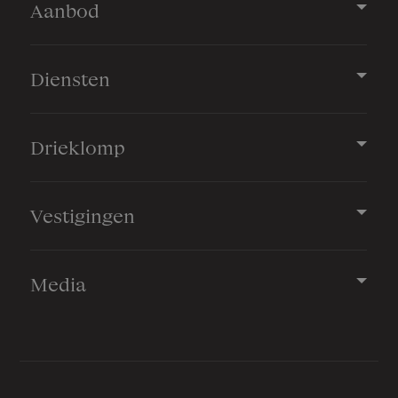
Aanbod
Verwarming
Cv ketel
Diensten
Warm water
Cv ketel
Drieklomp
Cv-ketel
Intergas HRE 28-24 (gas gestookt uit
2020, eigendom)
Vestigingen
Kadastrale gegevens
Media
Perceelnaam
Zeist L 1265