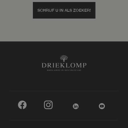
Badkamervoorzieningen
Dubbele wastafel, inloopdouche,
ligbad, toilet
SCHRIJF U IN ALS ZOEKER!
Aantal woonlagen
1
Voorzieningen
Buitenzonwering, glasvezel kabel, lift,
natuurlijke ventilatie, rookkanaal, tv
kabel
Energie
Energielabel
A
Isolatie
Hr glas, volledig geisoleerd