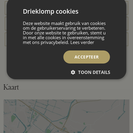
Specifiek
Toegankelijk voor ouderen
Drieklomp cookies
Deze website maakt gebruik van cookies
Soort dak
Bitumineuze dakbedekking
om de gebruikerservaring te verbeteren.
Door onze website te gebruiken, stemt u
in met alle cookies in overeenstemming
met ons privacybeleid.
Lees verder
Ligging
Aan park, in bosrijke omgeving, in
centrum, in woonwijk, vrij uitzicht
ACCEPTEER
Oppervlakten en inhoud
TOON DETAILS
Kaart
Wonen
149 m²
Gebouwgebonden Buitenruimte
73 m²