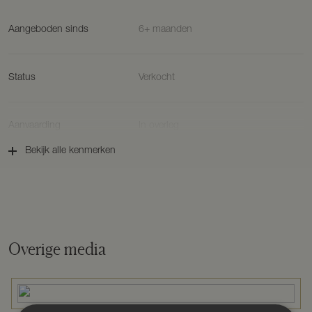
Aangeboden sinds
6+ maanden
Status
Verkocht
Aanvaarding
In overleg
Bekijk alle kenmerken
Soort woonhuis
Appartement, penthouse
Soort bouw
Bestaande bouw
Overige media
Bouwjaar
2001