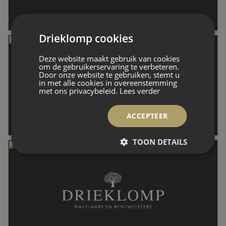
Externe bergruimte
10 m²
Drieklomp cookies
Deze website maakt gebruik van cookies
Perceel
441 m²
om de gebruikerservaring te verbeteren.
Door onze website te gebruiken, stemt u
in met alle cookies in overeenstemming
met ons privacybeleid.
Lees verder
Inhoud
546 m³
ACCEPTEER
Indeling
TOON DETAILS
Aantal kamers
7 kamers (5 slaapkamers)
Aantal badkamers
2 badkamers