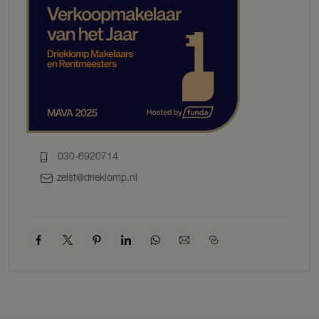
gestucte wanden en plafonds.
Vanuit de hal is de sfeervolle woonkamer te bereiken, die aan de
voorzijde van de woning ligt. De lichte, knusse woonkamer staat in
open verbinding met de woonkeuken. De riante keuken ligt aan de
achterzijde van de woning en is voorzien van een groot kookeiland
met natuurstenen aanrechtblad en een bargedeelte. Diverse
inbouwapparatuur, waaronder een 4-pits inductiekookplaat, een
combi-stoomoven met warmhoudlade, een ingebouwd
koffiezetapparaat, Quooker, wijnklimaatkast, vaatwasmachine en een
koelkast met vriesvak, maken de keuken compleet. De tuingerichte
030-6920714
woonkeuken biedt een uitnodigende sfeer en is voorzien van
schuifdeuren die toegang geven tot de tuin.
zeist@drieklomp.nl
Vanuit de keuken is een ruimte bereikbaar die nu wordt gebruikt als
speelkamer. Deze multifunctionele ruimte zou ook kunnen worden
gebruikt als slaapkamer met ensuite badkamer, voorzien van een
wastafel met meubel en een regendouche.
EERSTE VERDIEPING
De eerste verdieping is eveneens uitgebouwd en beschikt over een
overloop die toegang biedt tot drie slaapkamers met
airconditioning, een fijne inloopkast en een separaat toilet. De