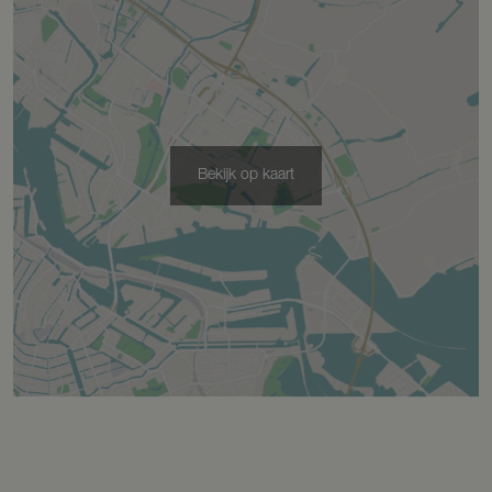
Tuin
Achtertuin, voortuin, zijtuin
Achtertuin
209 m²
Ligging tuin
Zuidoost bereikbaar via achterom
Bekijk op kaart
Bergruimte
Schuur/berging
Vrijstaand hout
Parkeergelegenheid