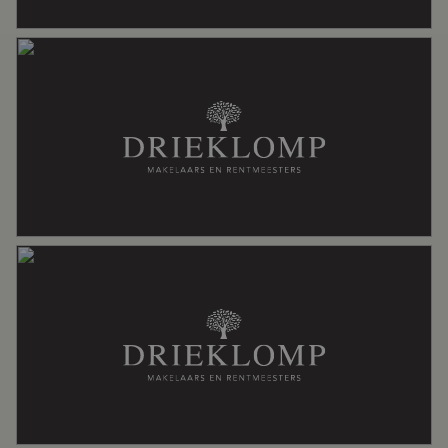
Badkamervoorzieningen
Dubbele wastafel, inloopdouche,
ligbad, vloerverwarming, wastafel,
wastafelmeubel
Aantal woonlagen
3
Voorzieningen
Airconditioning, dakraam, glasvezel
kabel, mechanische ventilatie,
schuifpui, tv kabel
Energie
Energielabel
B