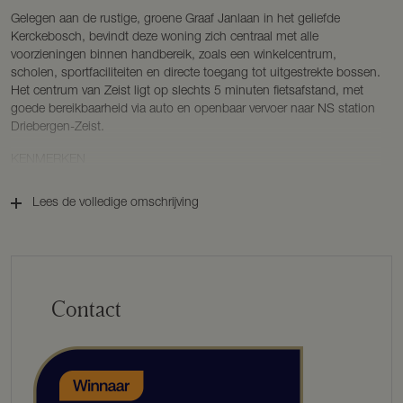
Gelegen aan de rustige, groene Graaf Janlaan in het geliefde
Kerckebosch, bevindt deze woning zich centraal met alle
voorzieningen binnen handbereik, zoals een winkelcentrum,
scholen, sportfaciliteiten en directe toegang tot uitgestrekte bossen.
Het centrum van Zeist ligt op slechts 5 minuten fietsafstand, met
goede bereikbaarheid via auto en openbaar vervoer naar NS station
Driebergen-Zeist.
KENMERKEN
BOUWJAAR 1949
WOONOPPERVLAKTE ca. 144 m²
Lees de volledige omschrijving
INHOUD ca. 545 m³
EXTERNE BERGRUIMTE ca. 9 m²
PERCEELOPPERVLAKTE 441 m²
ENERGIELABEL B
INDELING
Contact
BEGANE GROND
De voordeur leidt naar een ruime hal met trapopgang, toegang tot
een fijne kantoorruimte, een praktische bijkeuken met aansluitingen
voor de wasapparatuur en een modern toilet met fonteintje. De
begane grond is voorzien van een prachtige gietvloer en heeft glad