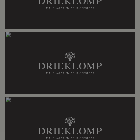
Soort dak
Bitumineuze dakbedekking, pannen
Ligging
Aan rustige weg, in bosrijke omgeving,
in woonwijk
Oppervlakten en inhoud
Wonen
144 m²
Overige inpandige ruimte
8 m²
Gebouwgebonden Buitenruimte
2 m²