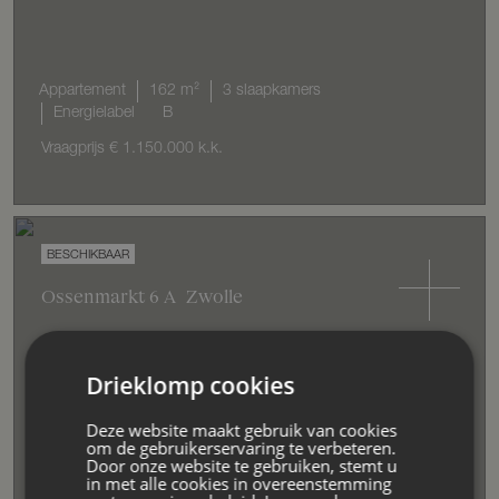
Appartement
162 m²
3 slaapkamers
Energielabel
B
Vraagprijs
€ 1.150.000
k.k.
Ossenmarkt
6
A
Zwolle
Drieklomp cookies
Appartement
279 m²
131 m²
5 slaapkamers
Deze website maakt gebruik van cookies
Energielabel
E
om de gebruikerservaring te verbeteren.
Door onze website te gebruiken, stemt u
Vraagprijs
€ 1.295.000
k.k.
in met alle cookies in overeenstemming