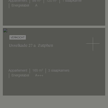
Appartement
99 m²
120 m²
1 slaapkamer
Energielabel
A
VERKOCHT
IJsselkade
27
a
Zutphen
Appartement
165 m²
3 slaapkamers
Energielabel
A+++