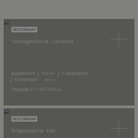
Versteghehof
14
Garderen
Appartement
159 m²
2 slaapkamers
Energielabel
A+++
Vraagprijs
€ 1.165.000
k.k.
Wilgenlaan
16
Ede