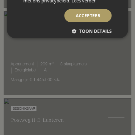
met ons privacybeleid.
Lees verder
ACCEPTEER
TOON DETAILS
Robbenzand
69
Harderwijk
Appartement
209 m²
3 slaapkamers
Energielabel
A
Vraagprijs
€ 1.445.000
k.k.
Postweg
11
C
Lunteren