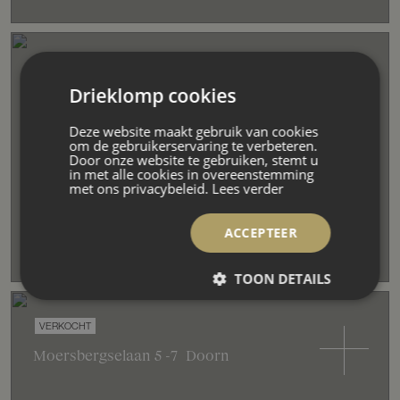
VERKOCHT
Drieklomp cookies
Postweg
18
Doorn
Deze website maakt gebruik van cookies
om de gebruikerservaring te verbeteren.
Door onze website te gebruiken, stemt u
in met alle cookies in overeenstemming
met ons privacybeleid.
Lees verder
Landhuis
2.416 m²
41.900 m²
41 slaapkamers
ACCEPTEER
TOON DETAILS
VERKOCHT
Moersbergselaan
5
-7
Doorn