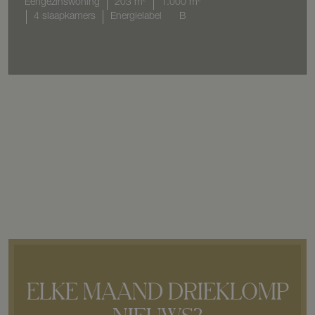
Eengezinswoning
203 m²
1.000 m²
4 slaapkamers
Energielabel
B
ELKE MAAND DRIEKLOMP