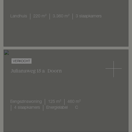
Landhuis
220 m²
3.360 m²
3 slaapkamers
VERKOCHT
Julianaweg
15
a
Doorn
Eengezinswoning
125 m²
460 m²
4 slaapkamers
Energielabel
C