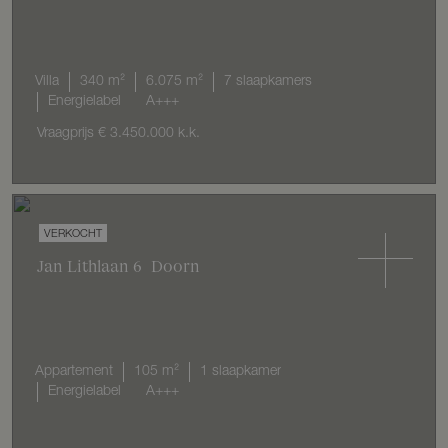
Villa
340 m²
6.075 m²
7 slaapkamers
Energielabel
A+++
Vraagprijs
€ 3.450.000
k.k.
VERKOCHT
Jan Lithlaan
6
Doorn
Appartement
105 m²
1 slaapkamer
Energielabel
A+++