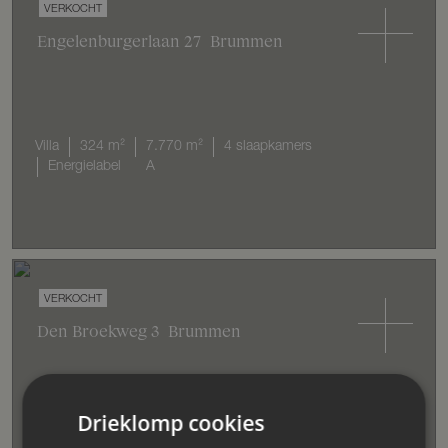
VERKOCHT
Engelenburgerlaan
27
Brummen
Villa
324 m²
7.770 m²
4 slaapkamers
Energielabel
A
VERKOCHT
Den Broekweg
3
Brummen
Drieklomp cookies
Woonboerderij
352 m²
4.705 m²