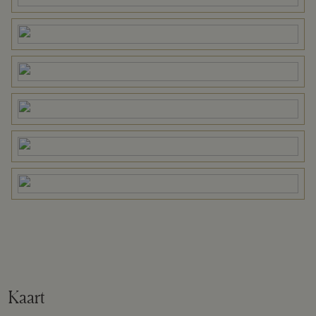
Eigendomssituatie
Volle eigendom
Perceel
BMN01-G-5023
Omvang
Geheel perceel
Buitenruimte
Tuin
Tuin rondom
Bergruimte
Kaart