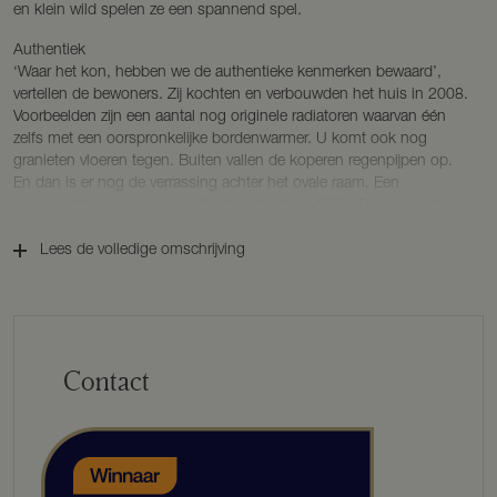
en klein wild spelen ze een spannend spel.
Authentiek
‘Waar het kon, hebben we de authentieke kenmerken bewaard’,
vertellen de bewoners. Zij kochten en verbouwden het huis in 2008.
Voorbeelden zijn een aantal nog originele radiatoren waarvan één
zelfs met een oorspronkelijke bordenwarmer. U komt ook nog
granieten vloeren tegen. Buiten vallen de koperen regenpijpen op.
En dan is er nog de verrassing achter het ovale raam. Een
onverwacht compleet en authentiek toilet uit 1921. Dat het jaartal
klopt lijdt geen twijfel: het staat prominent vermeld op de gietijzeren
stortbak.
Lees de volledige omschrijving
Zeeën van ruimte
De diverse ruimtes hebben elk hun eigen functie. Zo is er een
zitkamer met open haard, een eetkamer, een open keuken maar ook
een studeerkamer en een muziek/TV kamer. Elk met slimme – op
Contact
maat gemaakte – inbouwkasten. De inpandige, voormalige garage
heeft een eigen opgang en is zeer geschikt voor bijvoorbeeld een
kantoor aan huis. Onder de rietgedekte carport is plaats voor twee
auto’s. Tuinliefhebbers zullen plezier hebben van de nog
oorspronkelijke compostbakken.