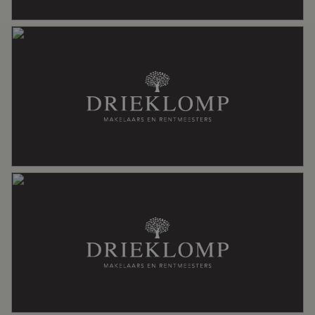
Badkamervoorzieningen
Douche, dubbele wastafel, ligbad,
toilet, wastafel
Aantal woonlagen
4
Voorzieningen
Buitenzonwering, glasvezel kabel,
mechanische ventilatie, rookkanaal,
zwembad
Energie
Energielabel
G