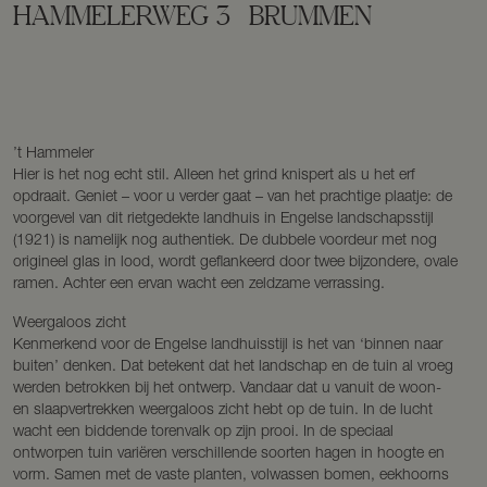
HAMMELERWEG
3
BRUMMEN
’t Hammeler
Hier is het nog echt stil. Alleen het grind knispert als u het erf
opdraait. Geniet – voor u verder gaat – van het prachtige plaatje: de
voorgevel van dit rietgedekte landhuis in Engelse landschapsstijl
(1921) is namelijk nog authentiek. De dubbele voordeur met nog
origineel glas in lood, wordt geflankeerd door twee bijzondere, ovale
ramen. Achter een ervan wacht een zeldzame verrassing.
Weergaloos zicht
Kenmerkend voor de Engelse landhuisstijl is het van ‘binnen naar
buiten’ denken. Dat betekent dat het landschap en de tuin al vroeg
werden betrokken bij het ontwerp. Vandaar dat u vanuit de woon-
en slaapvertrekken weergaloos zicht hebt op de tuin. In de lucht
wacht een biddende torenvalk op zijn prooi. In de speciaal
ontworpen tuin variëren verschillende soorten hagen in hoogte en
vorm. Samen met de vaste planten, volwassen bomen, eekhoorns