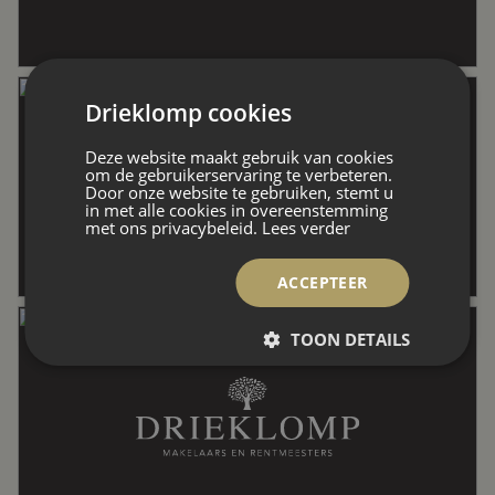
Externe bergruimte
31 m²
Drieklomp cookies
Perceel
5.760 m²
Deze website maakt gebruik van cookies
om de gebruikerservaring te verbeteren.
Door onze website te gebruiken, stemt u
Inhoud
1.320 m³
in met alle cookies in overeenstemming
met ons privacybeleid.
Lees verder
Indeling
ACCEPTEER
TOON DETAILS
Aantal kamers
8 kamers (3 slaapkamers)
Aantal badkamers
2 badkamers