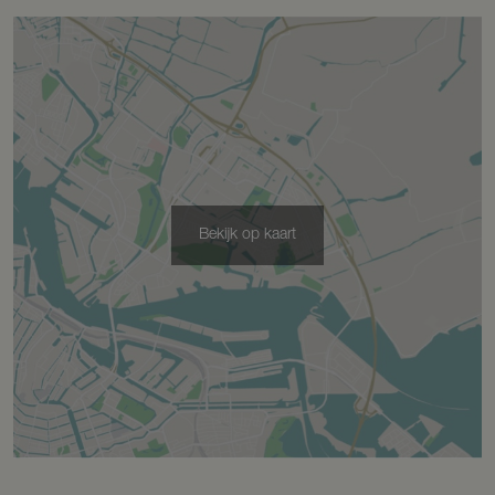
Schuur/berging
Vrijstaand hout
Garage
Capaciteit
3 auto's
Bekijk op kaart
Voorzieningen
Elektra
Parkeergelegenheid
Soort parkeergelegenheid
Op eigen terrein