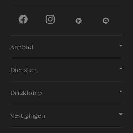
Capaciteit
2 auto's
Parkeergelegenheid
Aanbod
Soort parkeergelegenheid
Op eigen terrein
Diensten
Drieklomp
Vestigingen