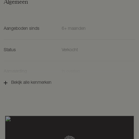
Algemeen
Aangeboden sinds
6+ maanden
Status
Verkocht
Aanvaarding
In overleg
Bekijk alle kenmerken
Soort woonhuis
Woonboerderij, vrijstaande woning
Soort bouw
Bestaande bouw
Bouwjaar
1925