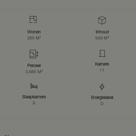
Wonen
Inhoud
265 M²
949 M³
Kamers
Perceel
11
3.885 M²
Slaapkamers
Energielabel
8
D