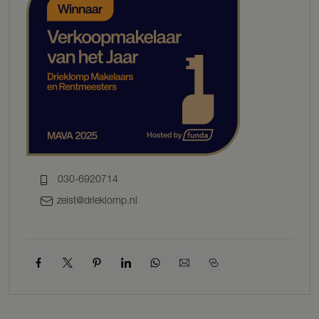
030-6920714
zeist@drieklomp.nl