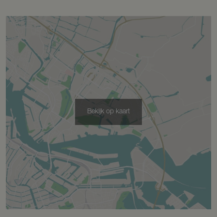
Kadastrale gegevens
Perceelnaam
Scherpenzeel A 953
Oppervlakte
3885 m²
Bekijk op kaart
Eigendomssituatie
Volle eigendom
Perceel
862-A-953
Omvang
Geheel perceel