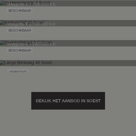
Vraagprijs
€ 1.795.000
k.k.
Appartement
320 m²
6 kamers
2e Heezerlaantje
8
Soest
Vraagprijs
€ 2.195.000
k.k.
Villa
166 m²
489 m²
6 kamers
Kerkpad NZ
35
Soest
Vraagprijs
€ 1.285.000
k.k.
Steenhoffstraat
9
C
Soest
VERKOCHT
Lange Brinkweg
46
Soest
BEKIJK HET AANBOD IN SOEST