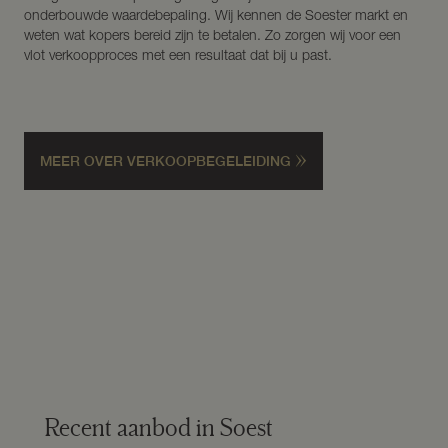
onderbouwde waardebepaling. Wij kennen de Soester markt en
weten wat kopers bereid zijn te betalen. Zo zorgen wij voor een
vlot verkoopproces met een resultaat dat bij u past.
MEER OVER VERKOOPBEGELEIDING
Villa
136 m²
2.635 m²
6 kamers
Villa
322 m²
2.605 m²
9 kamers
Recent aanbod in Soest