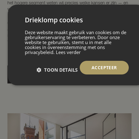
het hogere segment weten wij precies welke kansen er zijn — en
wat een woning echt waard is.
Drieklomp cookies
Onze aanpak is persoonlijk. Wij luisteren naar uw wensen,
adviseren eerlijk en onafhankelijk, en onderhandelen scherp
Deze website maakt gebruik van cookies om de
namens u. Zo zorgen wij dat u uw droomwoning in Soest koopt
gebruikerservaring te verbeteren. Door onze
website te gebruiken, stemt u in met alle
tegen de juiste prijs en onder de beste voorwaarden.
cookies in overeenstemming met ons
privacybeleid.
Lees verder
ACCEPTEER
TOON DETAILS
MEER OVER AANKOOPBEGELEIDING