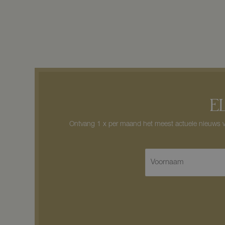
E
Ontvang 1 x per maand het meest actuele nieuws va
V
o
o
r
n
a
a
m