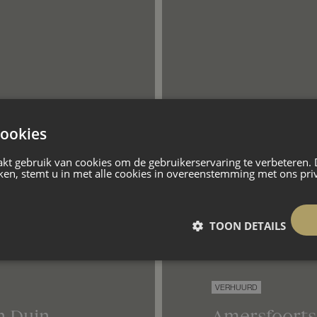
ookies
elabel
A
Villa
240 m²
5 
kt gebruik van cookies om de gebruikerservaring te verbeteren.
ken, stemt u in met alle cookies in overeenstemming met ons pri
TOON DETAILS
VERHUURD
n Duin
Amersfoort