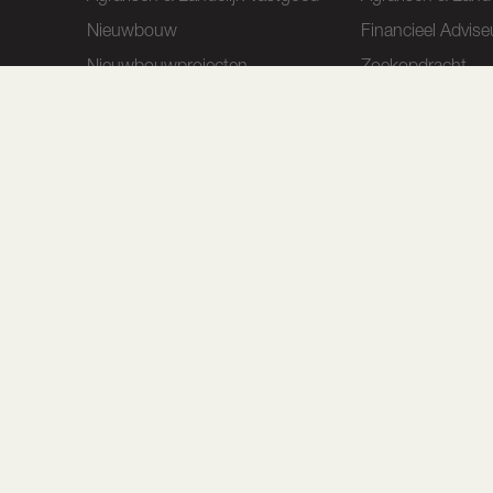
Nieuwbouw
Financieel Advise
Nieuwbouwprojecten
Zoekopdracht
Stille verkoop
Exclusief aanbod
De Drieklomp app
Zoekt u een woning? Bekijk ons actuele aanbod