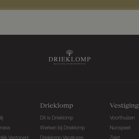
a
m
*
Drieklomp
Vestigin
ij
Dit is Drieklomp
Voorthuizen
iness
Werken bij Drieklomp
Nunspeet
lijk Vastgoed
Drieklomp Vacatures
Zeist