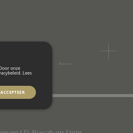
slaapkamers
Energielabel
A++++
 Door onze
vacybeleid.
Lees
ACCEPTEER
seweg
1
D
Bosch en Duin