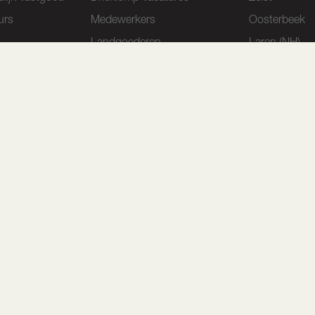
urs
Medewerkers
Oosterbeek
Landgoederen
Laren (NH)
Erfpacht en opstalrecht
Gorssel
Drieklomp & Partners
Agrarisch & L
Klantverhalen
Drieklomp Sp
Historie
Financieel Ad
Contact
Binc Bedrijfs
Tacks
 en download de Drieklomp App