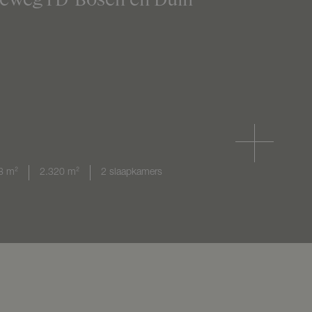
8 m²
2.320 m²
2 slaapkamers