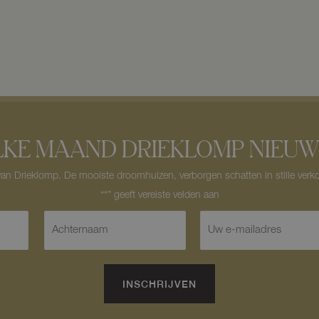
LKE MAAND DRIEKLOMP NIEUW
n Drieklomp. De mooiste droomhuizen, verborgen schatten in stille verko
A
E
c
-
h
m
t
a
e
i
INSCHRIJVEN
r
l
n
*
a