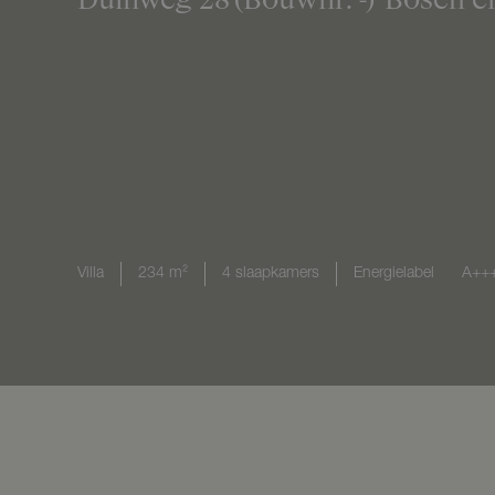
Villa
234 m²
4 slaapkamers
Energielabel
A++