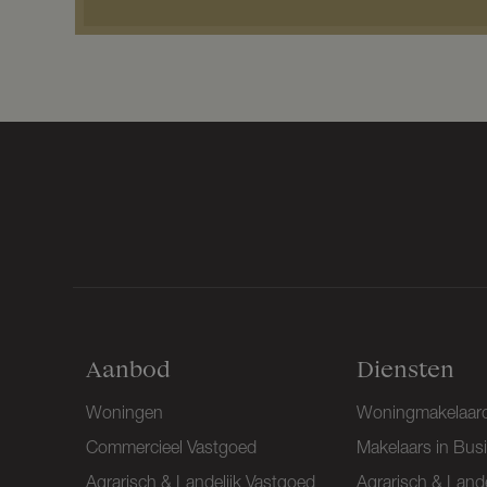
*
Aanbod
Diensten
Woningen
Woningmakelaard
Commercieel Vastgoed
Makelaars in Bus
Agrarisch & Landelijk Vastgoed
Agrarisch & Lande