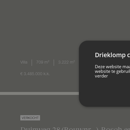
Drieklomp c
Villa
709 m²
3.222 m²
4 slaapkamers
Energi
Deze website maa
website te gebrui
€ 3.485.000
k.k.
verder
VERKOCHT
Duinweg 28
(Bouwnr. -)
Bosch e