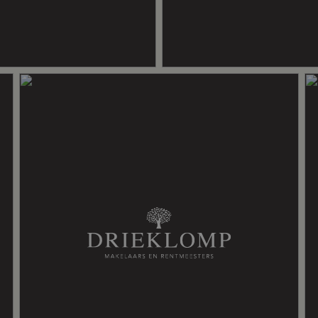
 ventilatie
risolatie