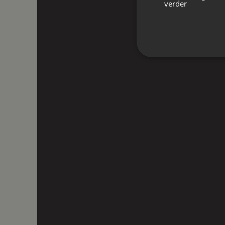
verder
Soort dak
Bitumineuz
Ligging
Aan bosrand
Oppervlakten en inhoud
Wonen
58 m²
Externe bergruimte
41 m²
Perceel
2.320 m²