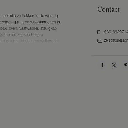
Contact
 naar alle vertrekken in de woning
 verbinding met de woonkamer en is
lbak, oven, vaatwasser, afzuigkap
030-692071
nkamer en keuken heeft u
zeist@drieklo
ndom gelegen bossen en weilanden.
en schouw en een vaste kast. Twee
vanuit de gang te bereiken. De
che, vaste wastafel en de
ning voorzien van een houten
tig gelegen tuin aan de rand van het
 is een royale houten vrijstaande
en is van elektra.
and exclusief gas, elektra en