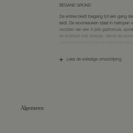
BEGANE GROND
De entree biedt toegang tot een gang die
leidt. De woonkeuken staat in halfopen
voorzien van een 4-pits gasfornuis, spoe
en koelkast met vriesvak. Vanuit de woo
schitterend uitzicht op de prachtige ro
De knusse woonkamer is voorzien van e
slaapkamers en de badkamer zijn tevens 
Lees de volledige omschrijving
badkamer is voorzien van een toilet, dou
wasmachineaansluiting.
Behoudens de badkamer is de gehele wo
vloer.
TUIN
Vanuit de royale oprit bereikt u de prach
Panbos met uitzicht over de weilanden. Er
Algemeen
schuur aanwezig van ca. 41 m² die voorzi
BIJZONDERHEDEN
– De huurprijs bedraagt € 1.200,- per ma