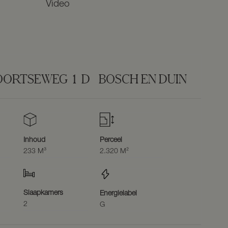
Video
OORTSEWEG
1
D
BOSCH EN DUIN
Inhoud
Perceel
233 M³
2.320 M²
Slaapkamers
Energielabel
2
G