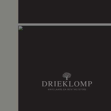
Voorzieningen
Mechanische
Energie
Energielabel
G
Isolatie
Hr glas, muu
Verwarming
Cv ketel