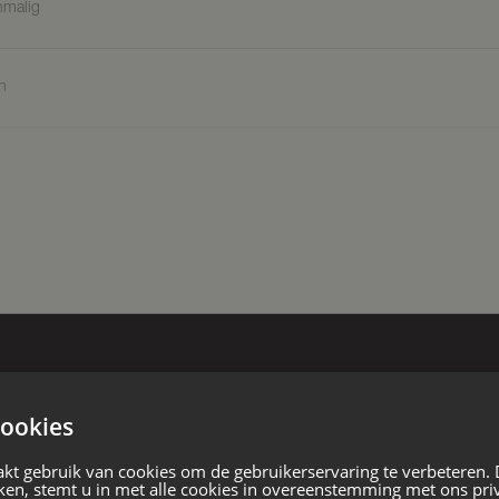
nmalig
n
 aan de staat ten tijde van de
ende zaken welke door de
len niet onder de verantwoording
EEN BEZICHTIG INPLANNEN MET
ning, vrijstaande woning
 bouw
ookies
kt gebruik van cookies om de gebruikerservaring te verbeteren.
ken, stemt u in met alle cookies in overeenstemming met ons pri