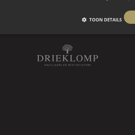
e dakbedekking, pannen
TOON DETAILS
, beschutte ligging