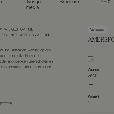
a
Overige
Brochure
360°
media
JN WIJ GESTOPT MET
Verhuurd
T ZICH NIET MEER AANMELDEN
AMERSF
knusse vrijstaande woning op een
schitterend uitzicht over de
t de landgoederen Beerschoten en
an de oostkant van Utrecht. Deze
Wonen
58 M²
Kamers
4
erceel)