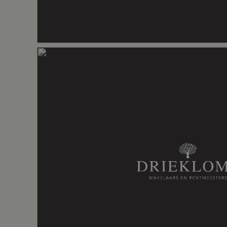
Inhoud
233 m³
Indeling
Aantal kamers
4 kamers (2
Aantal badkamers
1 badkame
Badkamervoorzieningen
Douche, toi
Aantal woonlagen
1