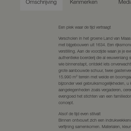
Omschrijving
Kenmerken
Medi
Een plek waar de tijd vertraagt
Verscholen in het groene Land van Maas 
met bijgebouwen uit 1634. Een rijksmonum
verstilling. Aan de voorzijde waan je je ev
authentieke boerderij die al eeuwenlang
wie binnenstapt, ontdekt iets onverwacht
grote aanbouwde schuur, twee gastenver
15.990 m² terrein met weide en boomga
bijzonder veel gebruiksmogelijkheden, u 
aangelegenheden zoals vergaderen, cer
evengoed het stichten van een familied
concept.
Alsof de tijd even stilvalt
Binnen ontvouwt zich een indrukwekkende
verfijning samenkomen. Materialen, kleu