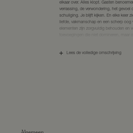
elkaar over. Alles klopt. Gasten benoem
verrassing, de verwondering, het gevoel d
schuilging. Je blijft kijken. En elke keer 
liefde, vakmanschap en een scherp oog 
elementen zijn zorgvuldig behouden en 
toevoegingen die niet domineren, maar 
afstandelijke hightech luxe, wél hoogwa
huiselijkheid die je omarmt zodra je binn
Lees de volledige omschrijving
Historie die je voelt
Op deze plek werd al rond 1100 geleefd.
vrouwenklooster; in de kelder is nog een
kloostermuur zichtbaar. De geschiedenis i
fluistert mee in de stilte van het huis. 
grond ademt kwaliteit: een gang met orig
taatsdeuren in champagnekleur, vloerv
licht en ruimte vrij spel hebben. De han
van het huis. Uitgerust met hoogwaardi
samen te komen, te koken, te praten en te
haard met een boek of een kop koffie; hi
Algemeen