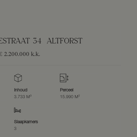
ESTRAAT
34
ALTFORST
€ 2.200.000
k.k.
Inhoud
Perceel
3.733 M³
15.990 M²
Slaapkamers
3