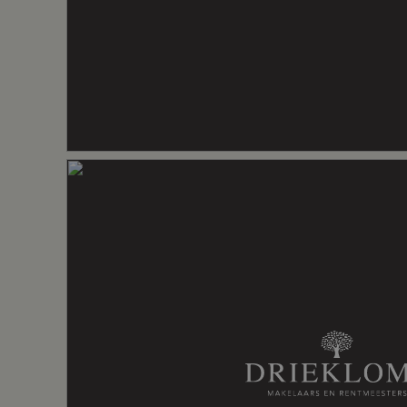
comfort. Waar historie en heden elkaar n
Gebouwgebonden Buitenruimte
9 m²
een sfeer creëren die je raakt. Stil, warm
Of het nu gaat om een intieme bruiloft, e
Externe bergruimte
23 m²
bijeenkomst of een verblijf dat bijblijft: h
BOUWKENMERKEN
Perceel
15.990 m²
Bouwjaar: 1634.
Bouwwijze: traditioneel gebouwd en rietg
Isolatie: vloer, gevel-en dakisolatie. HR-g
Inhoud
3.733 m³
Woonoppervlakte: ca. 593 m².
Perceeloppervlakte: 15.990 m².
Inhoud: ca. 3.733 m³.
Indeling
Energielabel: het betreft een rijksmonum
INDELING
Parterre
Aantal kamers
6 kamers (3
De centrale hal met indrukwekkende sch
woning en een gang met een stijlvolle terr
op een natuurlijke, bijna vanzelfspreken