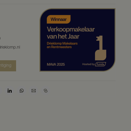
0
rieklomp.nl
htiging