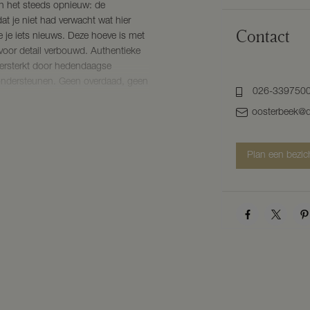
en het steeds opnieuw: de
at je niet had verwacht wat hier
Contact
zie je iets nieuws. Deze hoeve is met
voor detail verbouwd. Authentieke
versterkt door hedendaagse
ondersteunen. Geen overdaad, geen
026-339750
ardig comfort, warmte en een diepe
en bent.
oosterbeek@d
 Ooit stond hier een
Plan een bezic
 fragment van de originele
s tastbaar, zonder zwaar te zijn. Ze
De volledig gemoderniseerde begane
inele terrazzovloer, maatwerk stalen
erwarming, een woonkeuken waar
dgemaakte keuken vormt het hart
ge apparatuur en ontworpen om
 blijven hangen. Nestel je bij de
er mag de dag vertragen.