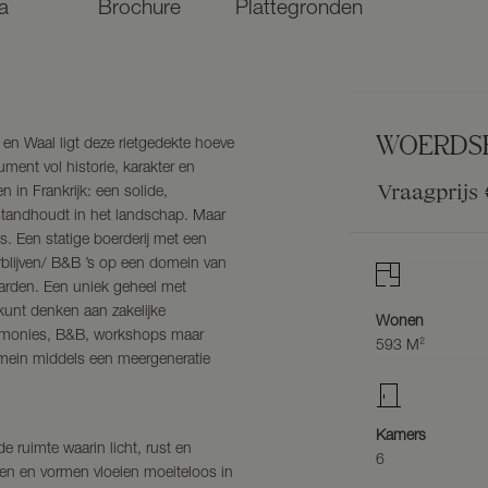
a
Brochure
Plattegronden
WOERDS
en Waal ligt deze rietgedekte hoeve
ent vol historie, karakter en
Vraagprijs
en in Frankrijk: een solide,
 standhoudt in het landschap. Maar
s. Een statige boerderij met een
blijven/ B&B ’s op een domein van
arden. Een uniek geheel met
kunt denken aan zakelijke
Wonen
emonies, B&B, workshops maar
593 M²
omein middels een meergeneratie
Kamers
 ruimte waarin licht, rust en
6
ren en vormen vloeien moeiteloos in