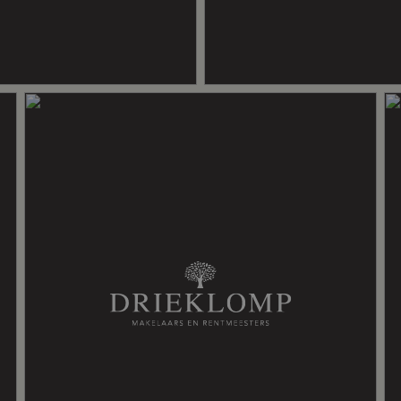
asvezel kabel, mechanische ventilatie, zonnepanelen
soleerd
 verwarming, vloerverwarming gedeeltelijk