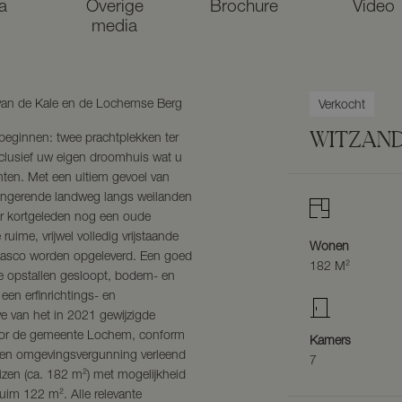
a
Overige
Brochure
Video
media
van de Kale en de Lochemse Berg
Verkocht
WITZAN
beginnen: twee prachtplekken ter
nclusief uw eigen droomhuis wat u
hten. Met een ultiem gevoel van
lingerende landweg langs weilanden
r kortgeleden nog een oude
uime, vrijwel volledig vrijstaande
Wonen
casco worden opgeleverd. Een goed
182 M²
de opstallen gesloopt, bodem- en
 een erfinrichtings- en
e van het in 2021 gewijzigde
door de gemeente Lochem, conform
Kamers
 een omgevingsvergunning verleend
7
zen (ca. 182 m²) met mogelijkheid
uim 122 m². Alle relevante