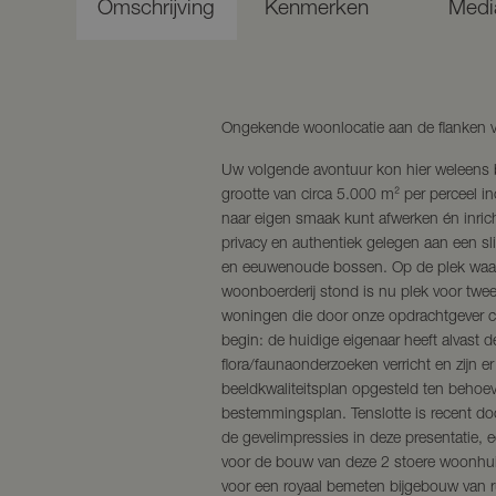
Omschrijving
Kenmerken
Medi
Ongekende woonlocatie aan de flanken 
Uw volgende avontuur kon hier weleens 
grootte van circa 5.000 m² per perceel i
naar eigen smaak kunt afwerken én inric
privacy en authentiek gelegen aan een s
en eeuwenoude bossen. Op de plek waa
woonboerderij stond is nu plek voor twee r
woningen die door onze opdrachtgever 
begin: de huidige eigenaar heeft alvast 
flora/faunaonderzoeken verricht en zijn er
beeldkwaliteitsplan opgesteld ten behoev
bestemmingsplan. Tenslotte is recent 
de gevelimpressies in deze presentatie,
voor de bouw van deze 2 stoere woonhui
voor een royaal bemeten bijgebouw van r