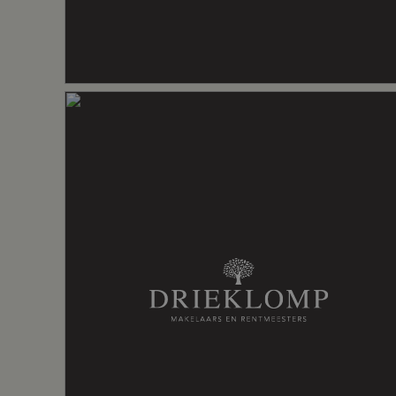
Voorzieningen
Dakraam, gl
Energie
Energielabel
A+++
Isolatie
Volledig gei
Verwarming
Elektrische