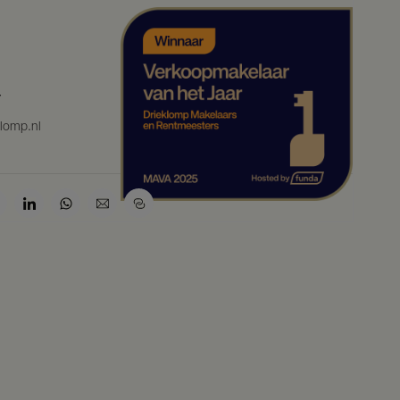
7
klomp.nl