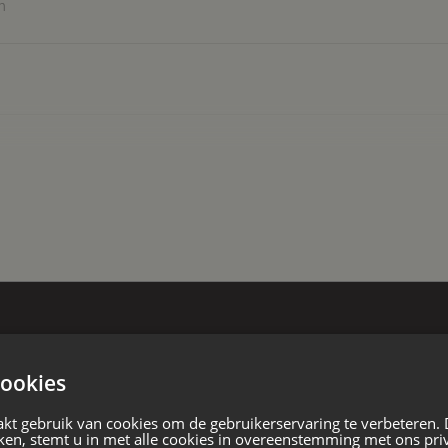
n
een heel prettig woonklimaat. Voor de
itgangspunt: centrale mechanische
gevelroosters.
ervaring met energie neutrale
meten, met als resultaat een A+++
 het niet nodig een complexe
nder behoefte aan verwarming
tie.
hakelde woning
en?
w
ngsplan
ookies
24 casco wordt opgeleverd
 levensloopbestendig te bewonen is
kt gebruik van cookies om de gebruikerservaring te verbeteren.
k voor ouderen
ken, stemt u in met alle cookies in overeenstemming met ons pri