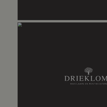
achterlangs en nodigt zowel in de zomer al
duik. Voor een basisschool, de bakker e
het dorpje niet uit. Het gastvrije Loch
Inhoud
749 m³
school en treinstation is dichtbij.
Koopsom Witzand 1A (Noordelijke woon
€ 839.000,- v.o.n.
Indeling
Nadere informatie
– De huizen worden casco gebouwd doo
Boomkamp
– De perceelsgrenzen worden door het 
Aantal kamers
7 kamers (5
– De akte van levering zal worden gepass
Notarissen in Lochem
Aantal badkamers
2 badkame
Badkamervoorzieningen
Vloerverwa
Aantal woonlagen
3