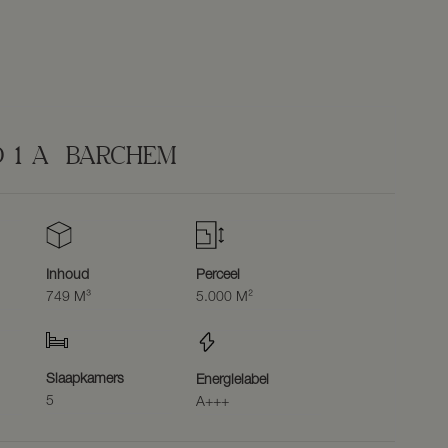
D
1
A
BARCHEM
Inhoud
Perceel
749 M³
5.000 M²
Slaapkamers
Energielabel
5
A+++