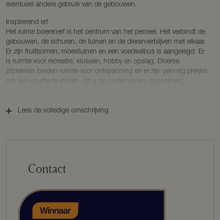
eventueel andere gebruik van de gebouwen.
Inspirerend erf
Het ruime boerenerf is het centrum van het perceel. Het verbindt de
gebouwen, de schuren, de tuinen en de dierenverblijven met elkaar.
Er zijn fruitbomen, moestuinen en een voedselbos is aangelegd. Er
is ruimte voor recreatie, klussen, hobby en opslag. Diverse
zitplekken bieden ruimte voor ontspanning en er zijn genoeg plekjes
om een vuurtje te stoken. Of u nu ondernemen, gastvrijheid,
mantelzorg, levensloopbestendig wonen of zelfvoorzienend leven
als doel heeft, op deze plek is het mogelijk. Alleen of met anderen.
U woont en leeft er zoals u wil. Een prettige, pretentieloze plek waar
Lees de volledige omschrijving
mens en dier zich snel thuis voelen.
Fris en functioneel
De verbouwde woonboerderij heeft een woonkeuken aan de
achterzijde en een fijne woonkamer aan de voorzijde. Het huis is
Contact
volledig geïsoleerd en heeft energielabel A+, wat zorgt voor een
behaaglijke sfeer in huis. Op de begane grond is er een extra
slaapkamer met eigen sanitair. De originele gebinten uit 1900 geven
karakter. Aluminium taatsdeuren zorgen voor prachtige zichtlijnen
door de boerderij. Door ruime openslaande tuindeuren op diezelfde
lijn, is het uitzicht over het erf vrijuit de weilanden in. Boven zijn 3