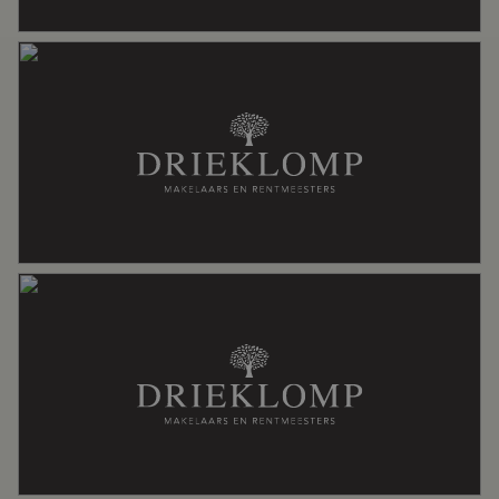
Aantal badkamers
2 badkamers
Badkamervoorzieningen
Douche, inloopdouche, ligbad, toilet,
wastafel, wastafelmeubel
Aantal woonlagen
3
Voorzieningen
Dakraam, glasvezel kabel,
mechanische ventilatie, zonnepanelen
Energie
Energielabel
A+