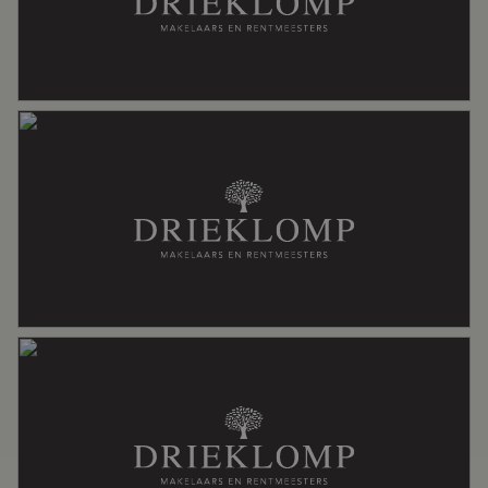
Specifiek
Dubbele bewoning mogelijk,
toegankelijk voor minder validen,
toegankelijk voor ouderen
Soort dak
Pannen, riet
Ligging
Aan bosrand, aan rustige weg, buiten
bebouwde kom, in bosrijke omgeving,
landelijk gelegen, vrij uitzicht
Oppervlakten en inhoud
Wonen
243 m²