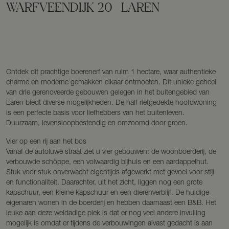
WARFVEENDIJK
20
LAREN
Ontdek dit prachtige boerenerf van ruim 1 hectare, waar authentieke
charme en moderne gemakken elkaar ontmoeten. Dit unieke geheel
van drie gerenoveerde gebouwen gelegen in het buitengebied van
Laren biedt diverse mogelijkheden. De half rietgedekte hoofdwoning
is een perfecte basis voor liefhebbers van het buitenleven.
Duurzaam, levensloopbestendig en omzoomd door groen.
Vier op een rij aan het bos
Vanaf de autoluwe straat ziet u vier gebouwen: de woonboerderij, de
verbouwde schöppe, een volwaardig bijhuis en een aardappelhut.
Stuk voor stuk onverwacht eigentijds afgewerkt met gevoel voor stijl
en functionaliteit. Daarachter, uit het zicht, liggen nog een grote
kapschuur, een kleine kapschuur en een dierenverblijf. De huidige
eigenaren wonen in de boerderij en hebben daarnaast een B&B. Het
leuke aan deze weldadige plek is dat er nog veel andere invulling
mogelijk is omdat er tijdens de verbouwingen alvast gedacht is aan