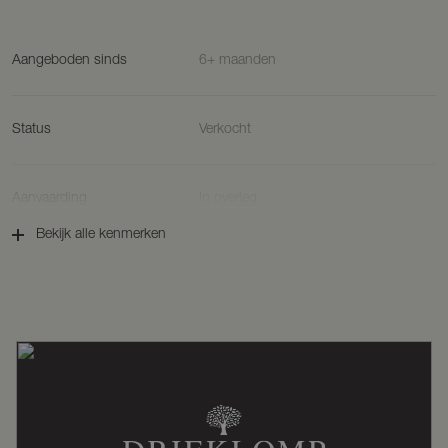
Aangeboden sinds
6+ maanden
Status
Verkocht
Aanvaarding
In overleg
Bekijk alle kenmerken
Soort woonhuis
Woonboerderij, vrijstaande woning
Soort bouw
Bestaande bouw
Bouwjaar
1880