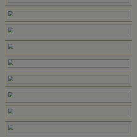
Perceelnaam
Lochem O 113
Oppervlakte
10270 m²
Eigendomssituatie
Volle eigendom
Perceel
LCM00-O-113
Omvang
Geheel perceel
Buitenruimte