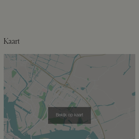
Tuin
Tuin rondom
Bergruimte
Kaart
Schuur/berging
Vrijstaand hout
Garage
Capaciteit
2 auto's
Bekijk op kaart
Voorzieningen
Elektra