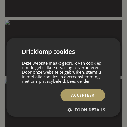
Overige inpandige ruimte
2 m²
Externe bergruimte
222 m²
Perceel
10.270 m²
Drieklomp cookies
Deze website maakt gebruik van cookies
Inhoud
1.542 m³
om de gebruikerservaring te verbeteren.
Door onze website te gebruiken, stemt u
in met alle cookies in overeenstemming
met ons privacybeleid.
Lees verder
Indeling
ACCEPTEER
TOON DETAILS
Aantal kamers
5 kamers (4 slaapkamers)