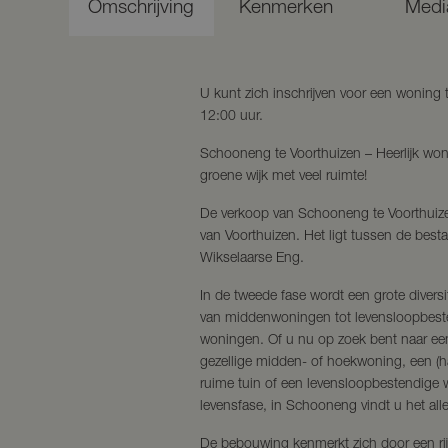
Omschrijving
Kenmerken
Medi
U kunt zich inschrijven voor een woning
12:00 uur.
Schooneng te Voorthuizen – Heerlijk wone
groene wijk met veel ruimte!
De verkoop van Schooneng te Voorthuize
van Voorthuizen. Het ligt tussen de bes
Wikselaarse Eng.
In de tweede fase wordt een grote diver
van middenwoningen tot levensloopbest
woningen. Of u nu op zoek bent naar e
gezellige midden- of hoekwoning, een (ha
ruime tuin of een levensloopbestendige 
levensfase, in Schooneng vindt u het all
De bebouwing kenmerkt zich door een rij