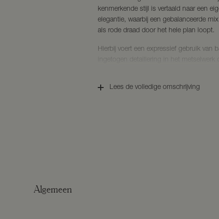
kenmerkende stijl is vertaald naar een e
elegantie, waarbij een gebalanceerde mi
als rode draad door het hele plan loopt.
Hierbij voert een expressief gebruik van 
ingetogen detaillering in het metselwerk
woningen en woontypologieën kenmerken
waarbij de hierboven genoemde baksteen
Lees de volledige omschrijving
de woningen een sterk eigen karakter geef
Schooneng, een divers, maar toch een ru
Woonomgeving:
Het centraal gelegen Voorthuizen staat b
Veluwe’. Dit dorp, dat deel uitmaakt va
omringd door uitgestrekte bossen, heide
ook geen wonder dat in de zomer talloze 
hun weg vinden naar de campings en vaka
dorp biedt alles wat het leven aantrekkel
Algemeen
Voorthuizen is het dan ook geen verrassin
In Voorthuizen vinden talloze activiteiten