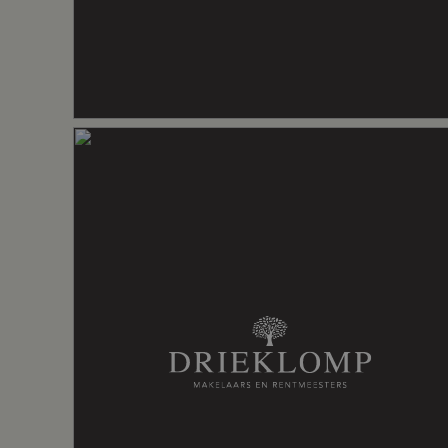
Verwarming
Vloerverwar
Kadastrale gegevens
Perceelnaam
Barneveld
Oppervlakte
408 m²
Perceel
203--