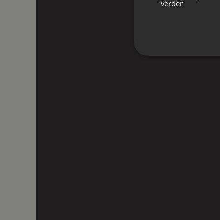
verder
Oppervlakten en inhoud
Wonen
199 m²
Perceel
408 m²
Inhoud
770 m³
Indeling
Aantal kamers
5 kamers (3