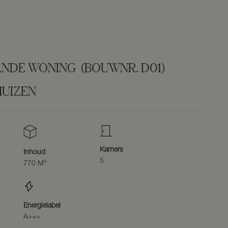
ANDE WONING
(BOUWNR. D01)
UIZEN
Kamers
Inhoud
5
770 M³
Energielabel
A+++