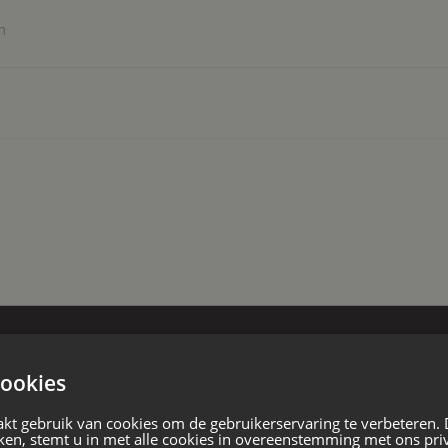
gelegenheden, is elke zaterdag de
n
ren aanbieden.
an belangrijke uitvalswegen, is de
reiken.
taande woning
w
ookies
kt gebruik van cookies om de gebruikerservaring te verbeteren.
ken, stemt u in met alle cookies in overeenstemming met ons pri