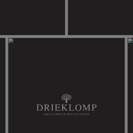
ming gedeeltelijk, warmte terugwininstallatie, warmtepomp