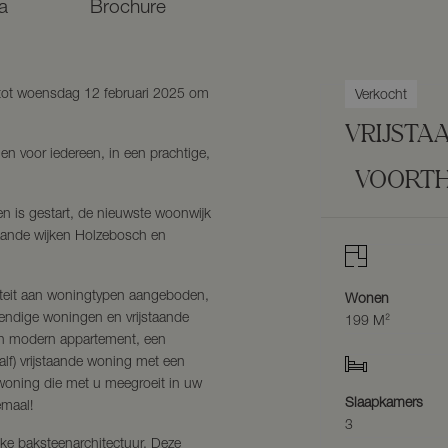
a
Brochure
 tot woensdag 12 februari 2025 om
Verkocht
VRIJSTA
n voor iedereen, in een prachtige,
VOORTH
n is gestart, de nieuwste woonwijk
taande wijken Holzebosch en
siteit aan woningtypen aangeboden,
Wonen
endige woningen en vrijstaande
199 M²
en modern appartement, een
lf) vrijstaande woning met een
woning die met u meegroeit in uw
Slaapkamers
emaal!
3
ke baksteenarchitectuur. Deze