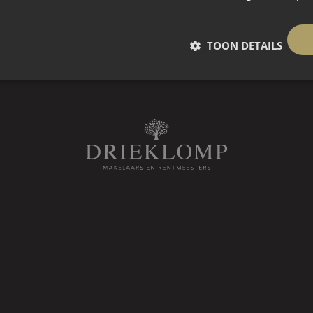
TOON DETAILS
 slaapkamers)