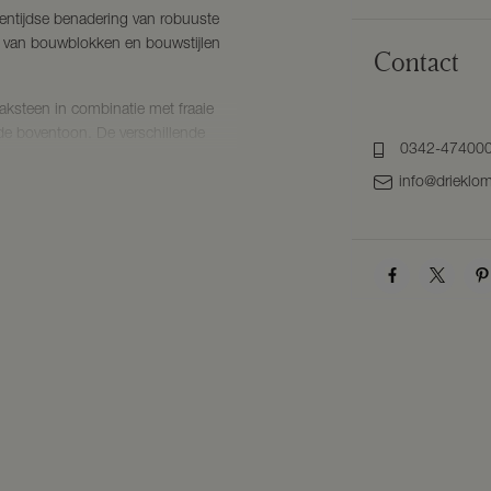
igentijdse benadering van robuuste
x van bouwblokken en bouwstijlen
Contact
baksteen in combinatie met fraaie
 de boventoon. De verschillende
0342-47400
 zich door heldere vormen,
info@drieklom
architectuur met houten accenten
t. Dit zorgt ervoor dat het plan,
stig en evenwichtig geheel vormt.
ekend als de ‘Poort naar de
n de gemeente Barneveld, wordt
velden en weilanden. Het is dan
toeristen, vooral uit de Randstad,
ntieparken in Voorthuizen. Dit
ijk maakt. Voor de inwoners van
g dat het hier zo prettig wonen is.
 plaats. Het gezellige centrum, met