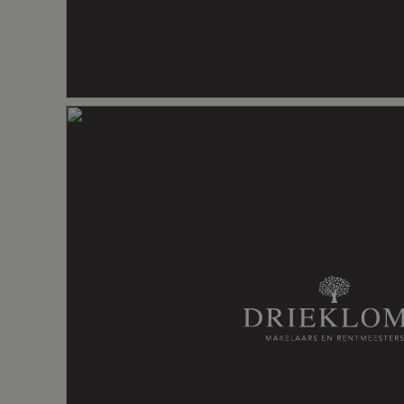
Aantal badkamers
1 badkame
Aantal woonlagen
3
Voorzieningen
Balansventi
Energie
Energielabel
A+++
Isolatie
Hr glas, vol