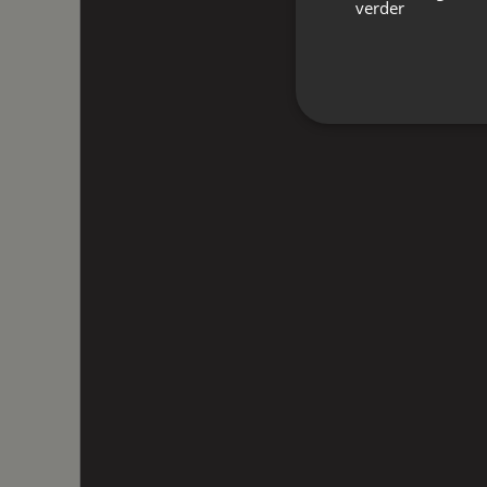
verder
Oppervlakten en inhoud
Wonen
124 m²
Perceel
196 m²
Inhoud
475 m³
Indeling
Aantal kamers
5 kamers (3