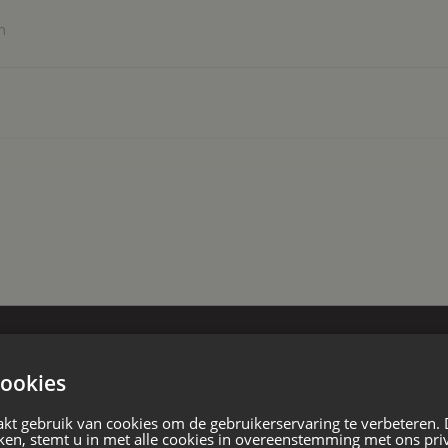
gelegenheden, is elke zaterdag de
n
ren aanbieden.
an belangrijke uitvalswegen, is de
reiken.
oning, hoekwoning
w
ookies
kt gebruik van cookies om de gebruikerservaring te verbeteren.
ken, stemt u in met alle cookies in overeenstemming met ons pri