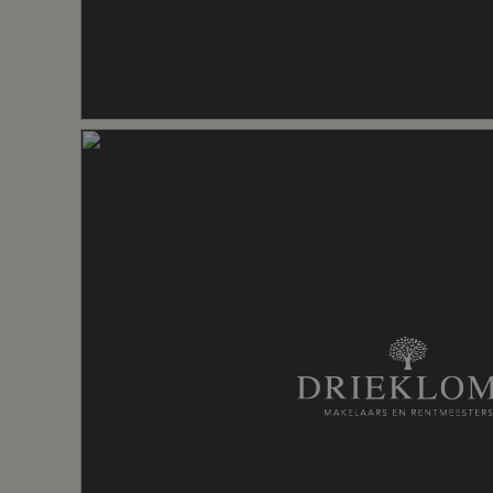
Aantal badkamers
1 badkame
Aantal woonlagen
3
Voorzieningen
Balansventi
Energie
Energielabel
A+++
Isolatie
Hr glas, vol