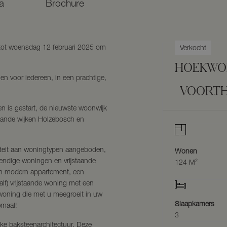
a
Brochure
 tot woensdag 12 februari 2025 om
Verkocht
HOEKWO
n voor iedereen, in een prachtige,
VOORTH
n is gestart, de nieuwste woonwijk
taande wijken Holzebosch en
siteit aan woningtypen aangeboden,
Wonen
endige woningen en vrijstaande
124 M²
en modern appartement, een
lf) vrijstaande woning met een
woning die met u meegroeit in uw
Slaapkamers
emaal!
3
ke baksteenarchitectuur. Deze