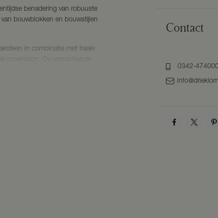
igentijdse benadering van robuuste
x van bouwblokken en bouwstijlen
Contact
baksteen in combinatie met fraaie
 de boventoon. De verschillende
0342-47400
 zich door heldere vormen,
info@drieklom
architectuur met houten accenten
t. Dit zorgt ervoor dat het plan,
stig en evenwichtig geheel vormt.
ekend als de ‘Poort naar de
n de gemeente Barneveld, wordt
velden en weilanden. Het is dan
toeristen, vooral uit de Randstad,
ntieparken in Voorthuizen. Dit
ijk maakt. Voor de inwoners van
g dat het hier zo prettig wonen is.
 plaats. Het gezellige centrum, met