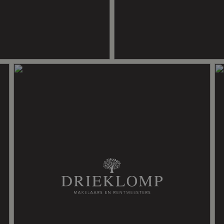
ming gedeeltelijk, warmte terugwininstallatie, warmtepomp