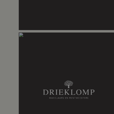
Verwarming
Vloerverwar
Kadastrale gegevens
Perceelnaam
Barneveld
Oppervlakte
196 m²
Perceel
203--