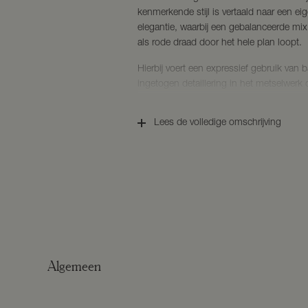
kenmerkende stijl is vertaald naar een e
elegantie, waarbij een gebalanceerde mi
als rode draad door het hele plan loopt.
Hierbij voert een expressief gebruik van 
ingetogen detaillering in het metselwerk
woningen en woontypologieën kenmerken
waarbij de hierboven genoemde baksteen
Lees de volledige omschrijving
de woningen een sterk eigen karakter geef
Schooneng, een divers, maar toch een ru
Woonomgeving:
Het centraal gelegen Voorthuizen staat b
Veluwe’. Dit dorp, dat deel uitmaakt va
omringd door uitgestrekte bossen, heide
ook geen wonder dat in de zomer talloze 
hun weg vinden naar de campings en vaka
dorp biedt alles wat het leven aantrekkel
Algemeen
Voorthuizen is het dan ook geen verrassin
In Voorthuizen vinden talloze activiteiten