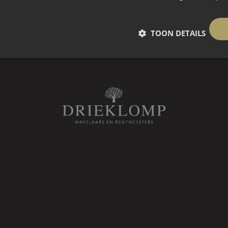
TOON DETAILS
 slaapkamers)