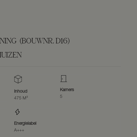
NING
(BOUWNR. D16)
UIZEN
Kamers
Inhoud
5
475 M³
Energielabel
A+++