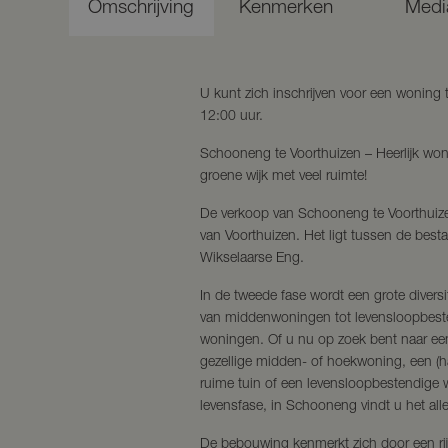
Omschrijving
Kenmerken
Medi
U kunt zich inschrijven voor een woning
12:00 uur.
Schooneng te Voorthuizen – Heerlijk wone
groene wijk met veel ruimte!
De verkoop van Schooneng te Voorthuize
van Voorthuizen. Het ligt tussen de bes
Wikselaarse Eng.
In de tweede fase wordt een grote diver
van middenwoningen tot levensloopbest
woningen. Of u nu op zoek bent naar e
gezellige midden- of hoekwoning, een (ha
ruime tuin of een levensloopbestendige 
levensfase, in Schooneng vindt u het all
De bebouwing kenmerkt zich door een rij