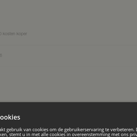
ra bij te koop.
0 kosten koper
muren. Dakbedekking middels een
6
r
 een royale hal die direct een
t. De sierlijke trap in het
ookies
blikvanger en leidt, samen met de
taande woning
e verdieping. In de hal vindt u
kt gebruik van cookies om de gebruikerservaring te verbeteren.
breide meterkast en een stijlvol
ken, stemt u in met alle cookies in overeenstemming met ons pri