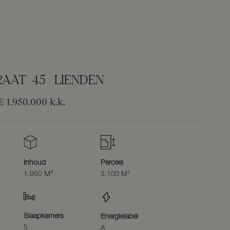
RAAT
45
LIENDEN
€ 1.950.000
k.k.
Inhoud
Perceel
1.950 M³
3.100 M²
Slaapkamers
Energielabel
5
A