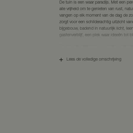
De tuin is een waar paradijs. Met een per
alle vrijheid om te genieten van rust, nat
vangen op elk moment van de dag de zon,
zorgt voor een schilderachtig uitzicht va
bijgebouw, badend in natuurlijk licht, leent
gastenverblijf, een plek waar ideeën tot 
En dan het zwembad… overdekt, verwarm
Trek in alle rust uw baantjes of open het
verwarmen terwijl u zwemt onder de blau
Lees de volledige omschrijving
en een mogelijke jacuzzi wordt dit moeit
oase.
De royale stenen rietgedekte bijgebouwe
Van stijlvolle parkeerruimte tot een luxe g
met dezelfde zorg en kwaliteit gebouwd,
harmonie uitstraalt.
Ondanks de serene ligging bevindt u zich
voorzieningen. Het levendige dorpshart, w
uitvalswegen richting de rest van het lan