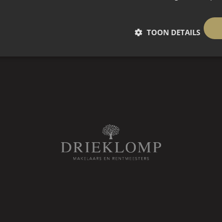
rinoir. Dubbele openslaande deuren
 bouw
ing: de indrukwekkende woonkamer.
TOON DETAILS
t, ruimte en comfort. Grote
binden binnen en buiten, waardoor
e leefruimte. Hier is alle ruimte
et gemak met familie en vrienden
sfeervolle gashaard het warme
ijde een charmante extra zitplek
en stijlvolle bibliotheek of
g. Deze ruimte is voorzien van op
 met inbouwverlichting en een serre
plek om te werken, lezen of
n de mogelijkheid om deze ruimte af
 afmetingen van de woonkamer
ek aan de achterzijde, waar u
ecte setting voor lange avonden
e keuken op korte afstand voor