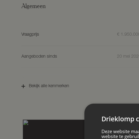
woont u vrij, maar nooit afgelegen.
Algemeen
Aangrenzend weiland (ca. 2.000 m²) is ext
BOUWKENMERKEN
Vraagprijs
€ 1.950.00
Bouwjaar: 2005.
Bouwaard: opgetrokken in steen/spouw
rieten deken.
Aangeboden sinds
20 mei 202
Isolatie: volledig geïsoleerd.
Woonoppervlakte: ca. 485m².
Inhoud: ca. 1.950 m³.
Energielabel: A.
Status
Beschikbaa
Bekijk alle kenmerken
INDELING
Aanvaarding
In overleg
Parterre
Via de imposante entree stapt u binnen in
gevoel van grandeur en gastvrijheid oproep
Drieklomp c
karakteristieke torentje vormt een echte 
Soort woonhuis
Villa, vrijs
aanwezige personenlift, moeiteloos naar d
Deze website maa
daarnaast een ruime garderobe, een uitge
website te gebrui