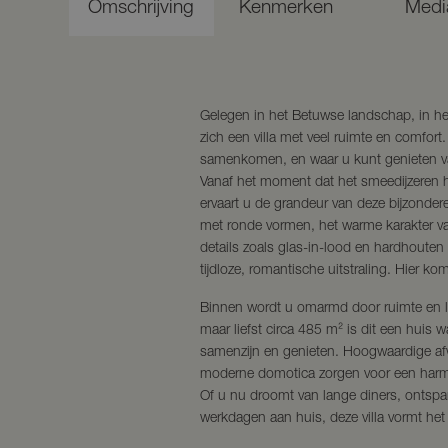
Omschrijving
Kenmerken
Medi
Gelegen in het Betuwse landschap, in h
zich een villa met veel ruimte en comfor
samenkomen, en waar u kunt genieten v
Vanaf het moment dat het smeedijzeren 
ervaart u de grandeur van deze bijzondere
met ronde vormen, het warme karakter van
details zoals glas-in-lood en hardhouten 
tijdloze, romantische uitstraling. Hier komt
Binnen wordt u omarmd door ruimte en l
maar liefst circa 485 m² is dit een huis w
samenzijn en genieten. Hoogwaardige af
moderne domotica zorgen voor een harmo
Of u nu droomt van lange diners, ontsp
werkdagen aan huis, deze villa vormt het 