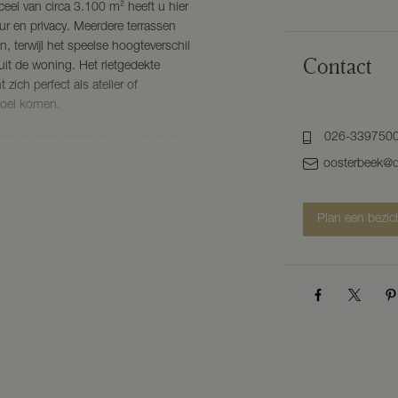
ceel van circa 3.100 m² heeft u hier
uur en privacy. Meerdere terrassen
 terwijl het speelse hoogteverschil
Contact
nuit de woning. Het rietgedekte
 zich perfect als atelier of
bloei komen.
026-339750
d en ontworpen voor elk seizoen.
 dak en laat de zon uw huid
oosterbeek@d
we lucht. Met ruimte voor ligbedden
eloos uw persoonlijke wellness-
Plan een bezic
n bieden eindeloze mogelijkheden.
astenverblijf of hobbyruimte. Alles is
 waardoor het geheel een zeldzame
 op korte afstand van alle
inkels, sportfaciliteiten en
d liggen binnen handbereik. Hier