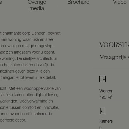
a
Overige
Brochure
Video
media
et charmante dorp Lienden, bevindt
t. Een woning waar luxe en sfeer
VOORST
an uw eigen rustige omgeving.
hek zich langzaam voor u opent,
Vraagprijs
 woning. De sierlijke architectuur
 het rieten dak en de verfijnde
kozijnen geven deze villa een
 elegantie tot leven in elk detail.
icht. Met een woonoppervlakte van
Wonen
aar elke kamer uitnodigt tot leven,
485 M²
werkingen, vloerverwarming en
nie tussen comfort en innovatie.
annen avonden of inspirerende
perfecte decor.
Kamers
9