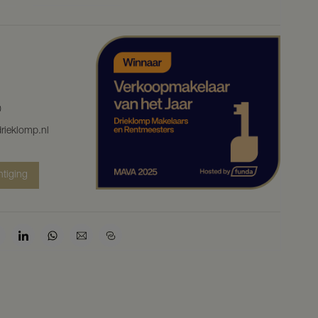
0
rieklomp.nl
htiging