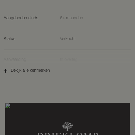
Aangeboden sinds
6+ maanden
Status
Verkocht
Aanvaarding
In overleg
Bekijk alle kenmerken
Soort woonhuis
Villa, vrijstaande woning
Soort bouw
Bestaande bouw
Bouwjaar
1976