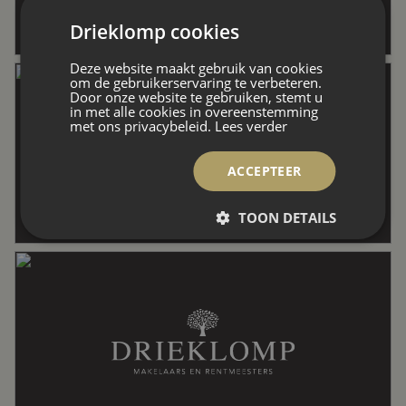
Drieklomp cookies
Externe bergruimte
18 m²
Deze website maakt gebruik van cookies
om de gebruikerservaring te verbeteren.
Door onze website te gebruiken, stemt u
Perceel
7.740 m²
in met alle cookies in overeenstemming
met ons privacybeleid.
Lees verder
Inhoud
371 m³
ACCEPTEER
TOON DETAILS
Indeling
Aantal kamers
4 kamers (3 slaapkamers)
Aantal badkamers
2 badkamers