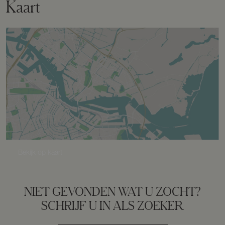
Kaart
Schuur/berging
Vrijstaand steen
Parkeergelegenheid
Soort parkeergelegenheid
Op eigen terrein
Bekijk op kaart
NIET GEVONDEN WAT U ZOCHT?
SCHRIJF U IN ALS ZOEKER