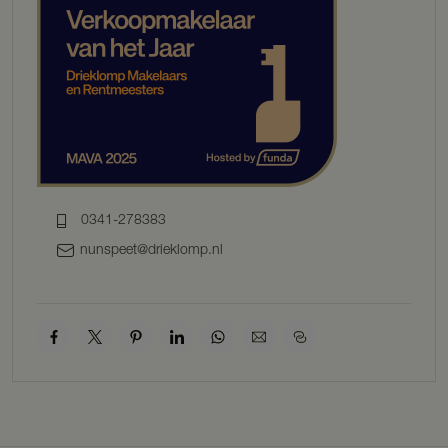
De woonkamer is licht en sfeervol, door het balkenplafond met een
open verbinding naar de keuken en een schuifpui naar het terras.
De zichtlijnen naar buiten zijn wijds en groen.
Verdieping
Op de verdieping bevinden zich drie slaapkamers. De
hoofdslaapkamer beschikt over een vaste kastenwand en dubbele
wastafel. De tweede slaapkamer is ingericht met twee stapelbedden
en een eigen wastafel – ideaal voor kinderen of logés. Tevens is er
een derde slaapkamer aanwezig met tweepersoonsbed. Er zijn twee
badkamers aanwezig: één met douche en wastafel en een tweede,
0341-278383
royale badkamer met ligbad, toilet en wastafel.
nunspeet@drieklomp.nl
Tuin
Het perceel is werkelijk een parel in de regio: royaal, groen, beschut
en direct verbonden met het water. De veranda rondom de woning
nodigt uit tot lange dagen buiten; ontbijten met uitzicht op het
meer, borrelen in de avondzon, of simpelweg genieten van de rust.
Onder de kleine overkapping is een open haard aanwezig en ook
toegang tot de inpandige berging. Langs de waterkant biedt een
houten vlonder toegang tot de aanlegsteiger. De eigen haven is
subtiel verscholen aan de zijkant van het perceel, waar uw sloep
beschut ligt te wachten op het volgende avontuur. De eigen haven