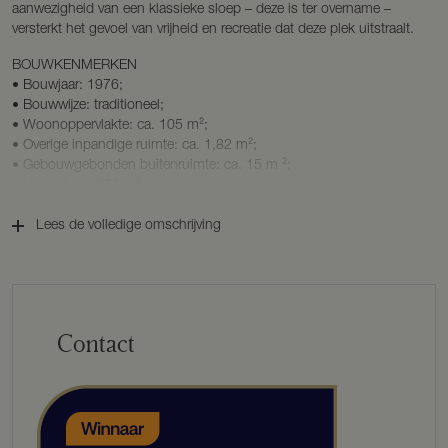
aanwezigheid van een klassieke sloep – deze is ter overname –
versterkt het gevoel van vrijheid en recreatie dat deze plek uitstraalt.
BOUWKENMERKEN
• Bouwjaar: 1976;
• Bouwwijze: traditioneel;
• Woonoppervlakte: ca. 105 m²;
• Overige inpandige ruimte: ca. 1,82 m²;
• Gebouwgebonden buitenruimte: ca. 15 m ²;
• Inhoud: ca. 371 m³;
• Externe bergruimte: ca. 18 m²;
• Perceeloppervlakte: 7.740 m²;
Lees de volledige omschrijving
• Energielabel: D;
• Bestemming: recreatie, zie website van het omgevingsloket.
INDELING
Parterre
Contact
Via de karakteristieke boerderijdeur betreedt u de woning. In de
entreehal bevinden zich de vernieuwde meterkast, een toiletruimte
met fontein, vaste kastruimte en de opstelling van de cv-installatie.
Tevens bevindt zich hier een bijkeuken met extra vriezer, extra
koelkast, droger en wasmachine en is deze bijkeuken voorzien van
opbergkasten en wasbak.