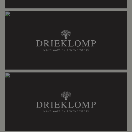
Badkamervoorzieningen
Douche, ligbad, toilet, wastafel
Aantal woonlagen
2
Voorzieningen
Glasvezel kabel, natuurlijke ventilatie,
schuifpui
Energie
Energielabel
D
Isolatie
Grotendeels dubbelglas