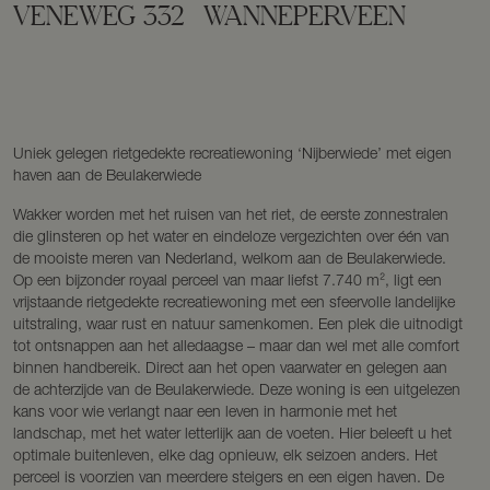
VENEWEG
332
WANNEPERVEEN
Uniek gelegen rietgedekte recreatiewoning ‘Nijberwiede’ met eigen
haven aan de Beulakerwiede
Wakker worden met het ruisen van het riet, de eerste zonnestralen
die glinsteren op het water en eindeloze vergezichten over één van
de mooiste meren van Nederland, welkom aan de Beulakerwiede.
Op een bijzonder royaal perceel van maar liefst 7.740 m², ligt een
vrijstaande rietgedekte recreatiewoning met een sfeervolle landelijke
uitstraling, waar rust en natuur samenkomen. Een plek die uitnodigt
tot ontsnappen aan het alledaagse – maar dan wel met alle comfort
binnen handbereik. Direct aan het open vaarwater en gelegen aan
de achterzijde van de Beulakerwiede. Deze woning is een uitgelezen
kans voor wie verlangt naar een leven in harmonie met het
landschap, met het water letterlijk aan de voeten. Hier beleeft u het
optimale buitenleven, elke dag opnieuw, elk seizoen anders. Het
perceel is voorzien van meerdere steigers en een eigen haven. De