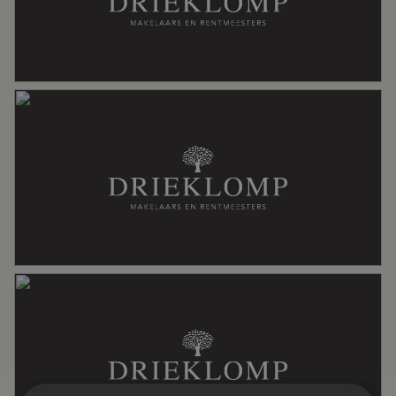
Soort dak
Riet
Ligging
Aan vaarwater, aan water, beschutte
ligging, vrij uitzicht
Oppervlakten en inhoud
Wonen
105 m²
Overige inpandige ruimte
1 m²
Gebouwgebonden Buitenruimte
15 m²