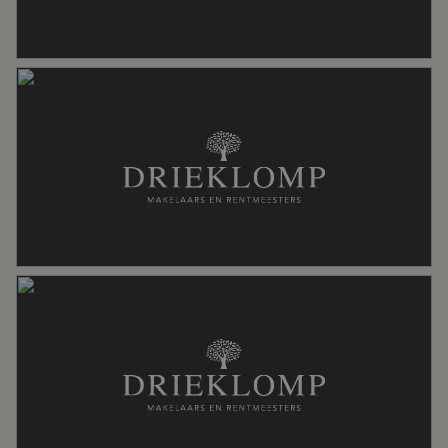
Aantal woonlagen
4
Energie
Energielabel
E
Isolatie
Dakisolatie, gedeeltelijk dubbel glas,
muurisolatie, vloerisolatie
Verwarming
Gaskachels