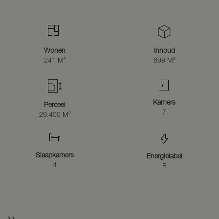
Voormalige varkensstal en rundveestal
De voormalige varkensstal is ingedeeld in 6 stalgedeeltes met
stalinrichting, de schuur heeft een afmeting per compartiment van
13,7 x 7 m. = ca. 96 m². De totale varkensstal heeft een oppervlakte
van ca. 480 m². Het achterste gedeelte is ingericht als rundveestal
Wonen
Inhoud
met grupstalinrichting. De oppervlakte hiervan is ca. 96 m².
241 M²
698 M³
Het voorste gedeelte van de schuur is ingericht als verblijfsruimte,
voorzien van een keuken, woonkamer, slaapkamer, toilet en
berging. De afmeting van deze verblijfsruimte is ca. 13,7 x 5 m. =
68,5 m².
Kamers
Perceel
Kapschuur
7
29.400 M²
De schuur heeft een afmeting van ca. 8 x 8 m. = 64 m² met een
nokhoogte van ca. 3,3 meter.
Schuur
Slaapkamers
De afmeting is ca. 12 x 6 m. = 72 m² met een nokhoogte van ca. 2
Energielabel
4
meter.
E
Schuur in weiland
Er is een schuur in het weiland van ca. 4 x 4 m.= 16 m² met een
nokhoogte van ca. 4,5 meter.