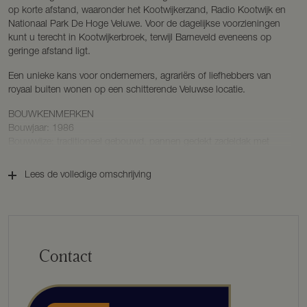
op korte afstand, waaronder het Kootwijkerzand, Radio Kootwijk en
Nationaal Park De Hoge Veluwe. Voor de dagelijkse voorzieningen
kunt u terecht in Kootwijkerbroek, terwijl Barneveld eveneens op
geringe afstand ligt.
Een unieke kans voor ondernemers, agrariërs of liefhebbers van
royaal buiten wonen op een schitterende Veluwse locatie.
BOUWKENMERKEN
Bouwjaar: 1986
Bouwwijze: traditioneel gebouwd, pannen gedekt zadeldak met
wolfseinden
Isolatie: vloer-, gevel- en dakisolatie
Lees de volledige omschrijving
Woonoppervlakte: ca. 241 m²
Inhoud: ca. 698 m³
Perceeloppervlakte: 29.400 m² met daarbij de onverdeelde helft van
de toegangsweg van 1.250 m²
Energielabel: E
Contact
INDELING
Parterre
Via de entree betreedt u de woning, in de hal bevinden zich een