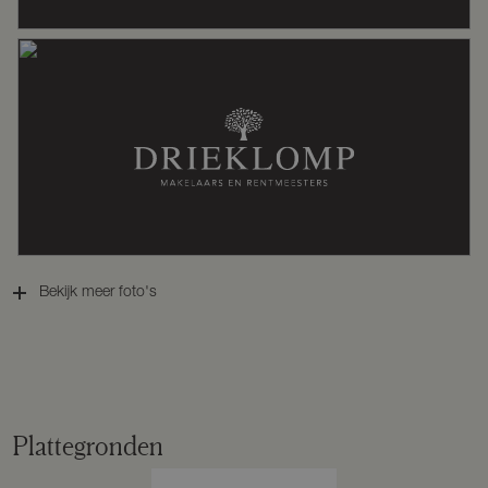
Warm water
Gasboiler eigendom, geiser eigendom
Kadastrale gegevens
Perceelnaam
Garderen F 1607
Oppervlakte
11530 m²
Bekijk meer foto's
Eigendomssituatie
Volle eigendom
Perceel
GDR03-F-1607
Plattegronden
Omvang
Geheel perceel