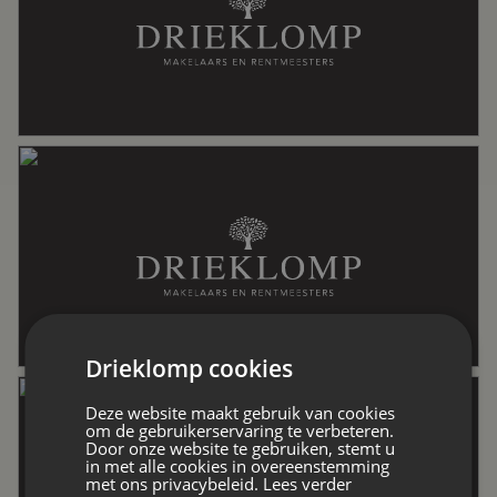
Soort dak
Riet
Ligging
Buiten bebouwde kom, landelijk
gelegen, open ligging, vrij uitzicht
Oppervlakten en inhoud
Wonen
241 m²
Drieklomp cookies
Deze website maakt gebruik van cookies
Overige inpandige ruimte
702 m²
om de gebruikerservaring te verbeteren.
Door onze website te gebruiken, stemt u
in met alle cookies in overeenstemming
met ons privacybeleid.
Lees verder
Externe bergruimte
153 m²