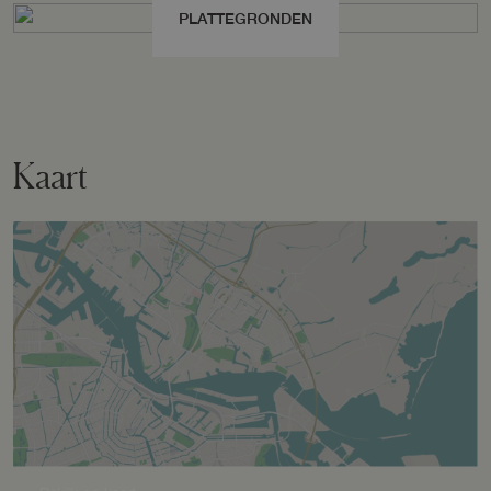
PLATTEGRONDEN
Perceelnaam
Garderen F 2188
Oppervlakte
17870 m²
Kaart
Eigendomssituatie
Volle eigendom
Perceel
GDR03-F-2188
Omvang
Geheel perceel
Buitenruimte