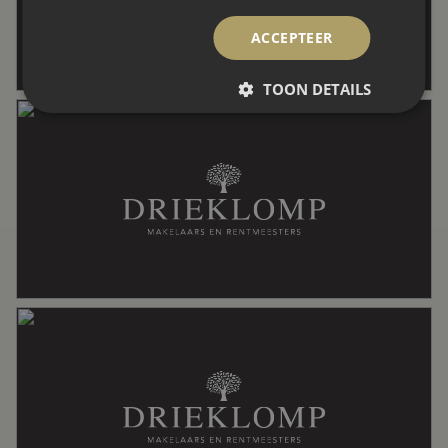
ACCEPTEER
Perceel
29.400 m²
TOON DETAILS
Inhoud
698 m³
Indeling
Aantal kamers
7 kamers (4 slaapkamers)
Aantal badkamers
1 badkamer
Badkamervoorzieningen
Douche, ligbad, wastafel