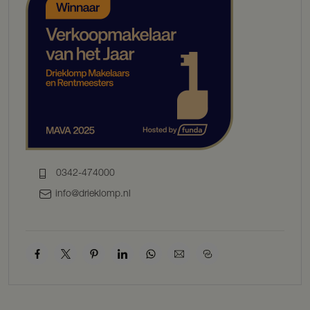
toilet, garderobe en meterkast en de trap naar de kelder en eerste
verdieping. Links is er toegang tot een bijkeuken met toegang tot
buiten, met kastruimte, aansluiting voor de wasmachine en een
spoelbak en aansluitend is er een badkamer met ligbad, douche en
wastafel.
Rechts vanuit de hal komt u in de keuken die verwarmd wordt
middels een gaskachel. De keuken is voorzien is van een koelkast,
gasfornuis, oven en een losse vaatwasser. De woonkamer heeft ook
een gaskachel onder de schouw. Daarnaast is er een werkkamer op
de begane grond.
Kelder
De ruime kelder is zeer geschikt als provisie- en bergruimte.
0342-474000
info@drieklomp.nl
Eerste verdieping
Middels de trap komt u op de overloop, die toegang biedt tot 4
slaapkamers. Ook is er een separaat toilet.
Tweede verdieping
De bergzolder is te bereiken via een vlizotrap en heeft een
nokhoogte van circa 1,6 meter.
BIJGEBOUWEN