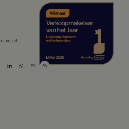
3
eklomp.nl