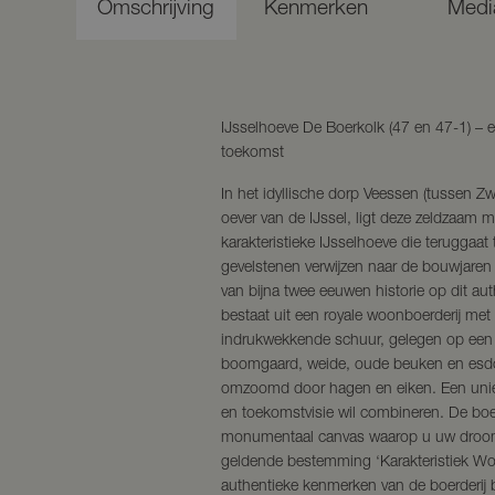
Omschrijving
Kenmerken
Medi
IJsselhoeve De Boerkolk (47 en 47-1) – 
toekomst
In het idyllische dorp Veessen (tussen Zw
oever van de IJssel, ligt deze zeldzaam m
karakteristieke IJsselhoeve die teruggaa
gevelstenen verwijzen naar de bouwjaren
van bijna twee eeuwen historie op dit au
bestaat uit een royale woonboerderij me
indrukwekkende schuur, gelegen op een 
boomgaard, weide, oude beuken en esdo
omzoomd door hagen en eiken. Een uniek
en toekomstvisie wil combineren. De boer
monumentaal canvas waarop u uw drooml
geldende bestemming ‘Karakteristiek Wo
authentieke kenmerken van de boerderij b