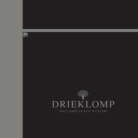
Energie
Energielabel
G
Isolatie
Dakisolatie
Verwarming
Cv ketel, o
Warm water
Cv ketel