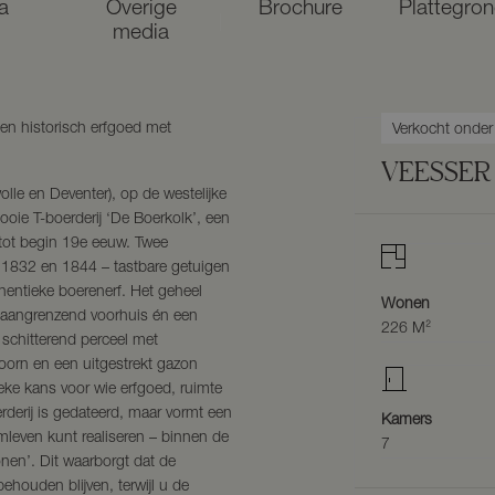
a
Overige
Brochure
Plattegro
media
een historisch erfgoed met
Verkocht onde
VEESSER
olle en Deventer), op de westelijke
ooie T-boerderij ‘De Boerkolk’, een
t tot begin 19e eeuw. Twee
 1832 en 1844 – tastbare getuigen
thentieke boerenerf. Het geheel
Wonen
t aangrenzend voorhuis én een
226 M²
schitterend perceel met
orn en een uitgestrekt gazon
e kans voor wie erfgoed, ruimte
derij is gedateerd, maar vormt een
Kamers
even kunt realiseren – binnen de
7
nen’. Dit waarborgt dat de
ehouden blijven, terwijl u de