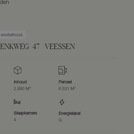
nden
r voorbehoud
 ENKWEG
47
VEESSEN
Inhoud
Perceel
2.890 M³
6.531 M²
Slaapkamers
Energielabel
4
G