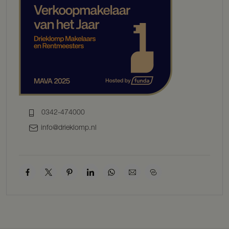
gedraineerde bodem. Het ruime land is omheind door nieuw
hekwerk (Schuurman Hekwerk, 2021).
Deze droomplek is gelegen in een landelijke setting en toch op
korte afstand van het gezellige dorp Putten en Voorthuizen met vele
voorzieningen en divers winkelaanbod. Daarnaast zeer centraal
gelegen, nabij de A1/A30. Amersfoort ligt op 15 minuten rijden en
zowel Amsterdam als het Gooi zijn met 40 minuten te bereiken.
Dit is een plek die u moet beleven, u bent dan ook van harte
uitgenodigd voor een bezichtiging!
BOUWKENMERKEN
0342-474000
Bouwjaar: 1996 (2019 is parterre geheel vernieuwd).
info@drieklomp.nl
Bouwwijze: traditioneel met leipannen gedekt.
Isolatie: vloer-, muur- en dakisolatie, dubbele beglazing.
Woonoppervlakte: ca. 265 m².
Inhoud: ca. 1.034 m³.
Perceeloppervlakte: 11.803 m².
Energielabel: B.
INDELING
Parterre
Via de entree is er toegang tot de keuken met aansluitend de royale