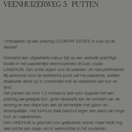
VEENHUIZERWEG
5
PUTTEN
‘Onthaasten op een prachtig COUNTRY ESTATE in luxe op de
Veluwe!’
Grenzend aan uitgestrekte natuur ligt op een werkelijk prachtige
locatie in het paardenrijke Veenhuizerveld dit luxe, royale
LANDHUIS. Een uniek object voor de paarden- en natuurliefhebber!
Bij aankomst door de elektrische poort valt het passende, sierlijke
straatwerk direct op in combinatie met de weidsheid van tuin en
land.
Het perceel van ruim 1,2 hectare is zeer ruim opgezet met een
prachtig aangelegde tuin, grote vijverpartij aan de voorkant van de
woning en een diepe tuin aan de achterzijde met gazon en
bloempartijen. Het tuinhuis staat beschut tegen een wand van hoge
loof- en naaldbomen.
Het LANDHUIS is geschikt voor gelijkvloers wonen maar biedt nog
veel ruimte aan slaap- en/of werkruimtes in het souterrain.