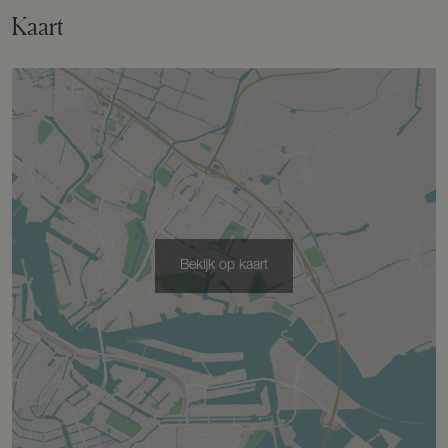
Kaart
Perceel
PTN01-F-3863
Omvang
Geheel perceel
Perceelnaam
Voorthuizen F 3864
Oppervlakte
1665 m²
Bekijk op kaart
Eigendomssituatie
Volle eigendom
Perceel
VHZ02-F-3864