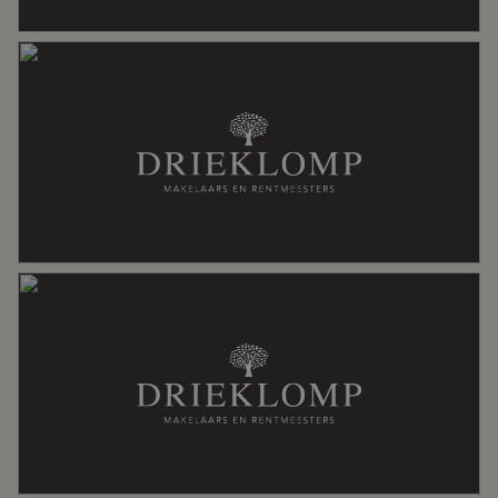
Aantal woonlagen
3
Energie
Energielabel
B
Isolatie
Volledig geisoleerd
Warm water
Cv ketel
Kadastrale gegevens