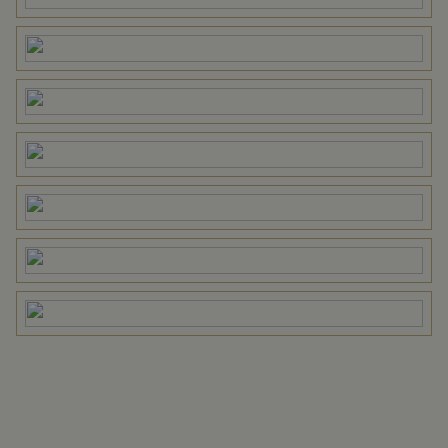
Oppervlakte
2503 m²
Eigendomssituatie
Volle eigendom
Perceel
PTN01-F-3077
Omvang
Geheel perceel
Perceelnaam
Putten F 3863
Oppervlakte
3865 m²
Eigendomssituatie
Volle eigendom