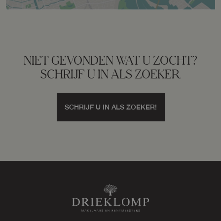
Omvang
Geheel perceel
Perceelnaam
Putten F 4440
NIET GEVONDEN WAT U ZOCHT?
SCHRIJF U IN ALS ZOEKER
Oppervlakte
715 m²
SCHRIJF U IN ALS ZOEKER!
Eigendomssituatie
Volle eigendom
Perceel
PTN01-F-4440
Omvang
Geheel perceel
Buitenruimte