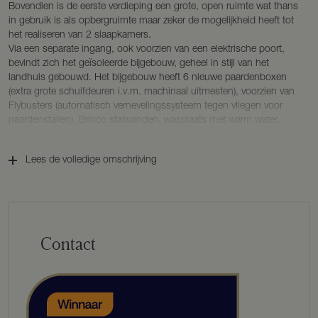
Bovendien is de eerste verdieping een grote, open ruimte wat thans
in gebruik is als opbergruimte maar zeker de mogelijkheid heeft tot
het realiseren van 2 slaapkamers.
Via een separate ingang, ook voorzien van een elektrische poort,
bevindt zich het geïsoleerde bijgebouw, geheel in stijl van het
landhuis gebouwd. Het bijgebouw heeft 6 nieuwe paardenboxen
(extra grote schuifdeuren i.v.m. machinaal uitmesten), voorzien van
Flybusters (automatisch vernevelingssysteem tegen vliegen voor
paardenstallen), Brinco stalwanden, wasplaats met warm water,
zadelkamer en bovengelegen hooizolder. Ook is er een toilet,
keukenblok en een aansluiting voor wasmachine en droger. Achter
Lees de volledige omschrijving
het bijgebouw zijn nog 2 paddocks incl. beregening en
stroomvoorziening, elektrische stapmolen en een opslag voor hooi
en stro.
Aan de voorzijde van het bijgebouw vindt u een dubbele garage,
voorzien van elektrische roldeuren met direct toegang tot het
guesthouse. Op de begane grond bevindt zich hier de douche en
Contact
keuken en op de eerste verdieping is er een ruime living met
aansluitend de slaapkamer.
Het perceel loopt door tot aan de andere zijde van de
Veenhuizerweg en hier treft u 4 paddocks ( incl. watervoorziening en
stroomvoorziening), een Stabon buitenbak (afm. 20 x 60 m) met