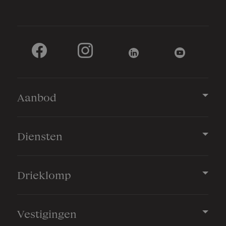
Tuin
Tuin rondom
Bergruimte
Aanbod
Schuur/berging
Vrijstaand steen
Diensten
Garage
Drieklomp
Capaciteit
2 auto's
Vestigingen