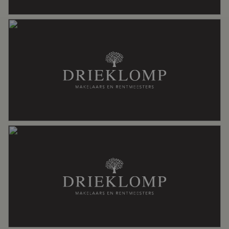
Aantal woonlagen
3
Voorzieningen
Sauna, zonnepanelen, zwembad
Energie
Energielabel
A+
Isolatie
Volledig geisoleerd
Kadastrale gegevens