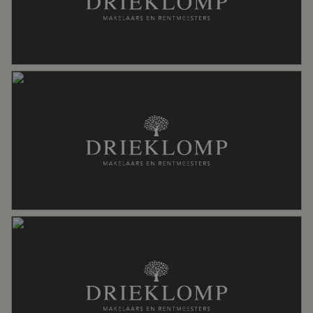
Ligging
In woonwijk
Oppervlakten en inhoud
Wonen
236 m²
Overige inpandige ruimte
37 m²
Gebouwgebonden Buitenruimte
19 m²
Externe bergruimte
8 m²