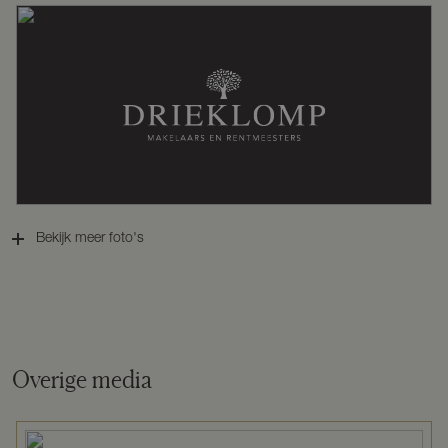
Perceelnaam
Druten C 6090
Oppervlakte
731 m²
Eigendomssituatie
Volle eigendom
Bekijk meer foto's
Perceel
DTN03-C-6090
Omvang
Geheel perceel
Overige media
Buitenruimte