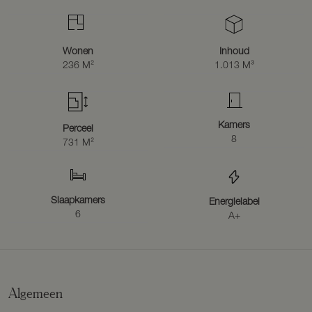
poolhouse bevindt zich een ruime bergzolder, bereikbaar via een
vaste trap.
De aangebouwde serre met glazen schuifwanden maakt het
mogelijk om ook in het voor- en najaar van het buitenleven te
Wonen
Inhoud
genieten. Onder het overdekte terras, voorzien van verlichting en
236 M²
1.013 M³
verwarming, geniet u tot in de late avonduren van een goed glas
wijn, de rust en het gezelschap.
SPECIFICATIES
– Zes slaapkamers, twee badkamers.
Kamers
Perceel
– Inpandige garage met vloerverwarming.
8
731 M²
– Praktische bijkeuken met aansluitingen voor witgoed.
– Luxe keuken met Siemens inbouwapparatuur.
– 18 zonnepanelen, energielabel A+.
– Poolhouse/gastenverblijf met sauna, keukenblok en badkamer.
Slaapkamers
Energielabel
– Serre met glazen schuifwanden.
6
A+
– Verwarmd zwembad met elektrisch afdekzeil.
– Meerdere parkeerplaatsen op eigen terrein.
– Ruime bergzolder boven het poolhouse.
LOCATIE
De villa ligt in een rustige, kindvriendelijke en autoluwe wijk in
Algemeen
Puiflijk, met basisschool op loopafstand. Binnen enkele