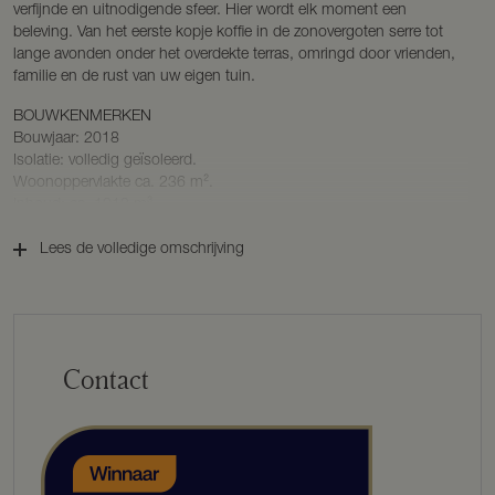
verfijnde en uitnodigende sfeer. Hier wordt elk moment een
beleving. Van het eerste kopje koffie in de zonovergoten serre tot
lange avonden onder het overdekte terras, omringd door vrienden,
familie en de rust van uw eigen tuin.
BOUWKENMERKEN
Bouwjaar: 2018
Isolatie: volledig geïsoleerd.
Woonoppervlakte ca. 236 m².
Inhoud: ca. 1013 m³
Perceeloppervlakte: 736 m²
Energielabel: A+
Lees de volledige omschrijving
INDELING
Wanneer u de woning betreedt, ervaart u meteen het gevoel van
openheid en stijl. De dubbele deuren geven grandeur met een
zichtlijn naar de tuin. Het trappenhuis imponeert en verbindt alle
Contact
woonlagen met een fraaie balustrade.
De woonkamer is royaal van opzet, met een sfeervolle zithoek rond
de moderne gashaard en openslaande deuren naar het terras.
Dankzij de grote ramen wordt binnen naadloos verbonden met
buiten.
Centraal in de woning ligt de luxe woonkeuken. Een stijlvolle