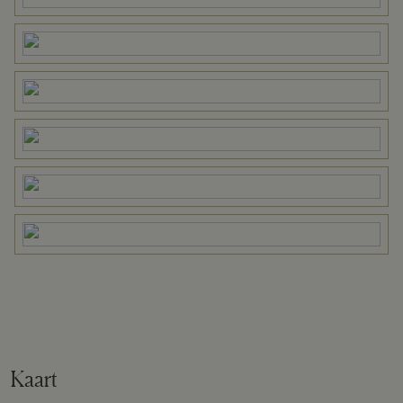
Tuin
Achtertuin, voortuin
Garage
Capaciteit
1 auto
Parkeergelegenheid
Soort parkeergelegenheid
Op eigen terrein
Kaart