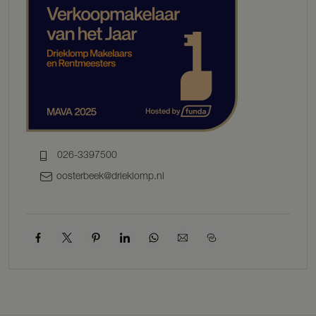
leefruimte met een groot kook- en spoeleiland afgewerkt in
natuursteen, gecombineerd met warme houten fronten. Alle
hoogwaardige inbouwapparatuur is aanwezig, waaronder een
Siemens koffiemachine, oven, koelkast, vriezer, vaatwasser en een
Quooker.
De villa telt zes ruime slaapkamers, verdeeld over twee verdiepingen.
De eerste verdieping biedt vier comfortabele slaapkamers en een
luxe badkamer voorzien van beton ciré, een vrijstaand ligbad, royale
inloopdouche, dubbele wastafel en een apart toilet. Een vide
verbindt de ruimtes op speelse wijze met elkaar en zorgt voor een
luchtige, moderne uitstraling.
026-3397500
Op de tweede verdieping bevinden zich nog twee sfeervolle
oosterbeek@drieklomp.nl
slaapkamers, elk met karaktervolle houten balken en een schuine
kap, evenals een tweede badkamer met inloopdouche, toilet en
dubbele wastafel.
TUIN, ZWEMBAD & POOLHOUSE
De tuin is een waar paradijs. Zorgvuldig ontworpen met diverse
terrassen, weelderig groen, een verwarmd zwembad met elektrisch
afdekzeil en een volledig ingericht poolhouse. Deze vrijstaande
ruimte is voorzien van vloerverwarming, een eigen badkamer, sauna
en keukenblok, en is tevens ideaal als gastenverblijf. Boven het