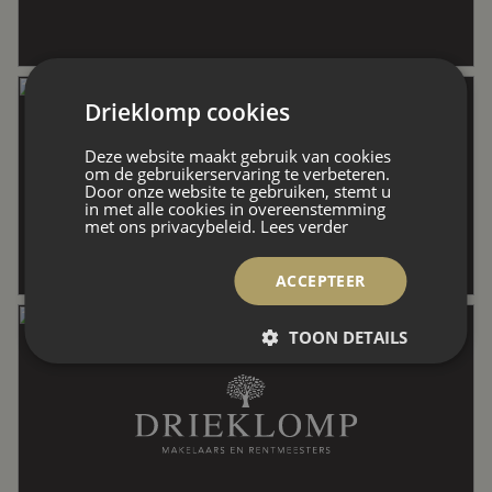
Perceel
731 m²
Inhoud
1.013 m³
Drieklomp cookies
Deze website maakt gebruik van cookies
Indeling
om de gebruikerservaring te verbeteren.
Door onze website te gebruiken, stemt u
in met alle cookies in overeenstemming
met ons privacybeleid.
Lees verder
Aantal kamers
8 kamers (6 slaapkamers)
ACCEPTEER
TOON DETAILS
Aantal badkamers
2 badkamers
Badkamervoorzieningen
Douche, inloopdouche, ligbad, toilet,
wastafel, wastafelmeubel