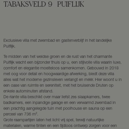
TABAKSVELD
9
PUIFLIJK
Exclusieve villa met zwembad en gastenverblijf in het landelijke
Puiflijk.
Te midden van het weidse groen en de rust van het charmante
Puiflijk wacht een bijzonder thuis op u, een stijlvolle villa waarin luxe,
comfort en elegantie moeiteloos samenkomen. Gebouwd in 2018
met oog voor detail en hoogwaardige afwerking, biedt deze villa
alles wat het moderne gezinsleven verlangt en méér. Hier woont u in
een oase van ruimte en sereniteit, met het bruisende Druten op
enkele autominuten afstand.
De riante villa beschikt over maar liefst zes slaapkamers, twee
badkamers, een inpandige garage en een verwarmd zwembad in
een prachtig aangelegde tuin met poolhouse en sauna op een
perceel van 736 m².
Grote raampartijen laten het licht vrij spel, terwijl natuurlijke
materialen, warme tinten en een tijdloos ontwerp zorgen voor een