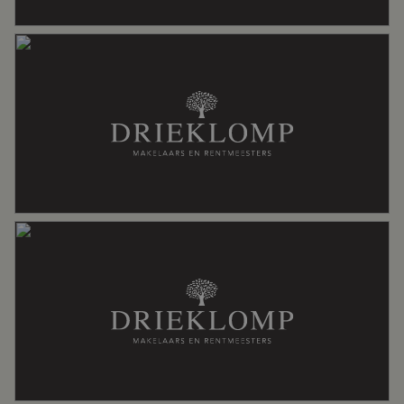
Aantal woonlagen
4
Voorzieningen
Dakraam, glasvezel kabel, jacuzzi,
mechanische ventilatie, tv kabel
Energie
Energielabel
A
Isolatie
Volledig geisoleerd
Verwarming
Cv ketel, vloerverwarming gedeeltelijk