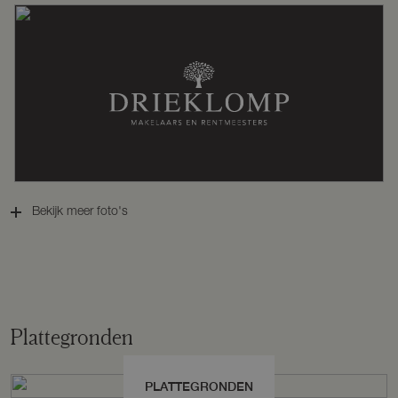
Warm water
Cv ketel
Kadastrale gegevens
Perceelnaam
Leusden I 1664
Bekijk meer foto's
Oppervlakte
759 m²
Eigendomssituatie
Volle eigendom
Plattegronden
Perceel
537-I-1664
PLATTEGRONDEN