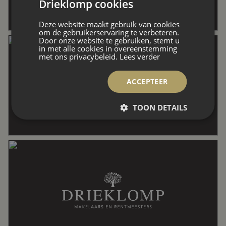
Drieklomp cookies
Perceel
759 m²
Deze website maakt gebruik van cookies
om de gebruikerservaring te verbeteren.
Door onze website te gebruiken, stemt u
in met alle cookies in overeenstemming
Inhoud
1.337 m³
met ons privacybeleid.
Lees verder
ACCEPTEER
Indeling
TOON DETAILS
Aantal kamers
6 kamers (5 slaapkamers)
Aantal badkamers
1 badkamer
Badkamervoorzieningen
Douche, ligbad, wastafel