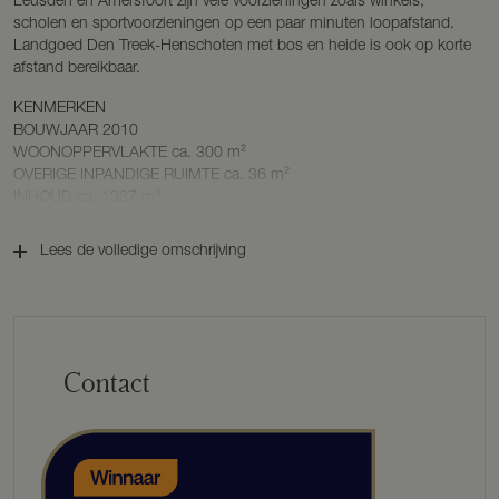
Leusden en Amersfoort zijn vele voorzieningen zoals winkels,
scholen en sportvoorzieningen op een paar minuten loopafstand.
Landgoed Den Treek-Henschoten met bos en heide is ook op korte
afstand bereikbaar.
KENMERKEN
BOUWJAAR 2010
WOONOPPERVLAKTE ca. 300 m²
OVERIGE INPANDIGE RUIMTE ca. 36 m²
INHOUD ca. 1337 m³
EXTERNE BERGRUIMTE ca. 6 m²
PERCEELOPPERVLAKTE 759 m²
Lees de volledige omschrijving
ENERGIELABEL A
BESCHRIJVING
BEGANE GROND
Contact
U betreedt de woning in de royale hal met vide. In de hal vindt u een
toilet, meterkast en fraaie hardhouten trap naar de eerste verdieping.
De woonkamer is uniek, met een oppervlakte van maar liefst 97 m2
en een plafond dat tot 3 meter hoog reikt. Dankzij de neutrale
woonstijl kunt u deze ruimte in verschillende stijlen inrichten. De drie
dubbele openslaande deuren naar de achtertuin bieden, naast een