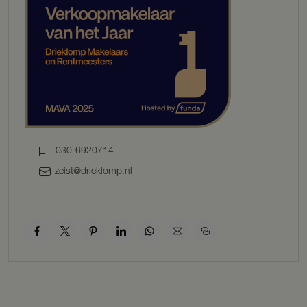
enorme hoeveelheid licht, ook een fijne binnen-buiten verbinding.
De begane grond is momenteel ingericht om de woonervaring te
optimaliseren en van elke ruimte goed gebruik te maken. Aan de
linkerzijde treft u het gezellige zitgedeelte, met ruimte voor een grote
bank en tv-aansluiting. In het midden de uitnodigende eethoek en
aan de rechterzijde de open keuken met ruimte voor een tweede
eettafel of speelruimte, voorzien van een vaste kast in stijl van de
keuken. De keuken is voorzien van kookeiland met ontbijtbar en
inbouwapparatuur van Siemens.
030-6920714
De garage is toegankelijk vanuit de keuken.
zeist@drieklomp.nl
EERSTE VERDIEPING
De overloop op de eerste verdieping geeft toegang tot de separate
toilet, badkamer en drie (slaap)kamers. De badkamer heeft een
verassende indeling, met fantastisch ligbad met whirlpool functie,
dubbele wastafel en een inloopdouche achter de wastafels met
regen- en handdouche.
Er zijn drie slaapkamers aanwezig op de eerste verdieping. De
master bedroom van circa 37m² is momenteel gesplitst in een