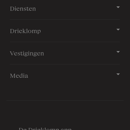
Diensten
Drieklomp
Vestigingen
Media
De Drieklomp app