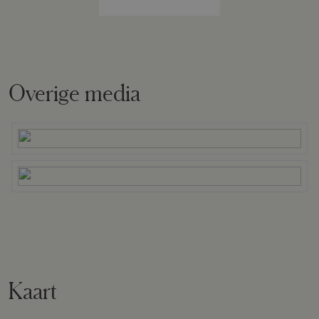
Omvang
Geheel perceel
Buitenruimte
Overige media
Tuin
Tuin rondom
Bergruimte
Schuur/berging
Vrijstaand hout
Kaart
Garage