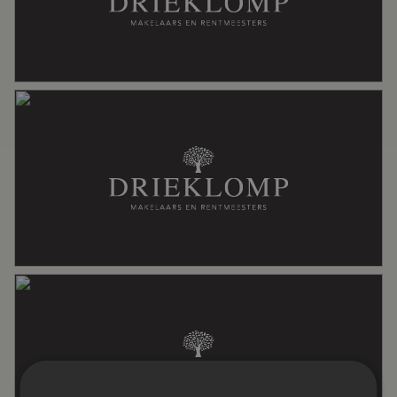
Soort dak
Pannen
Ligging
Aan rustige weg, in woonwijk, vrij
uitzicht
Oppervlakten en inhoud
Wonen
300 m²
Overige inpandige ruimte
36 m²
Externe bergruimte
6 m²