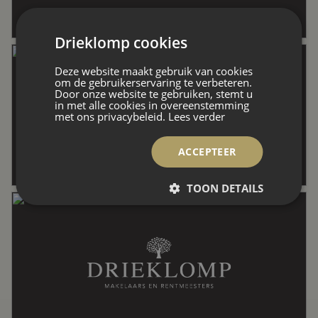
Aantal kamers
2 kamers (1 slaapkamer)
Drieklomp cookies
Deze website maakt gebruik van cookies
Aantal badkamers
1 badkamer
om de gebruikerservaring te verbeteren.
Door onze website te gebruiken, stemt u
in met alle cookies in overeenstemming
met ons privacybeleid.
Lees verder
Badkamervoorzieningen
Douche, wasmachineaansluiting,
wastafel
ACCEPTEER
Aantal woonlagen
1
TOON DETAILS
Energie
Energielabel
A