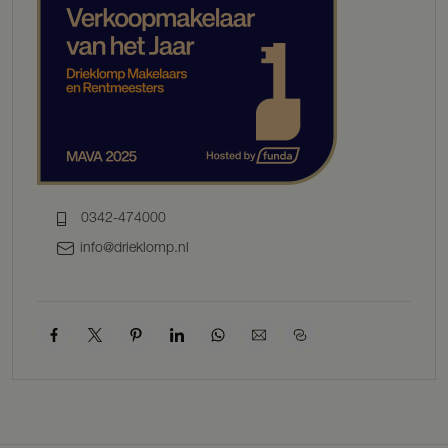
0342-474000
info@drieklomp.nl