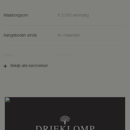
Waarborgsom
€ 3.000 eenmalig
Aangeboden sinds
6+ maanden
Status
Verhuurd
Bekijk alle kenmerken
Aanvaarding
In overleg
Soort woonhuis
Appartement, bovenwoning
Soort bouw
Bestaande bouw