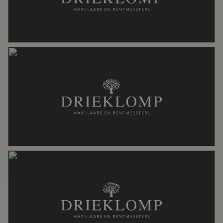
Bouwjaar
2005
Ligging
In centrum
Oppervlakten en inhoud
Wonen
65 m²
Inhoud
195 m³
Indeling