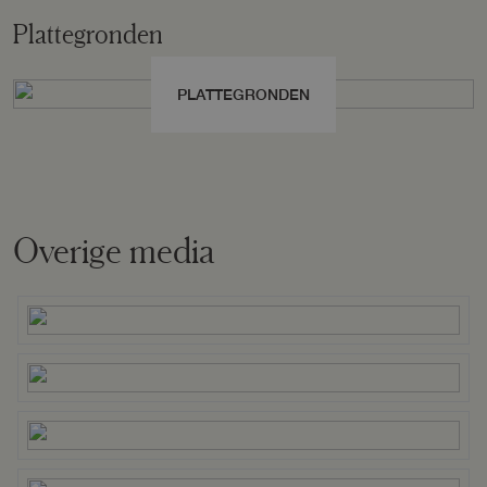
Plattegronden
Oppervlakte
7460 m²
PLATTEGRONDEN
Eigendomssituatie
Volle eigendom
Perceel
EPE00-A-1377
Overige media
Omvang
Geheel perceel
Buitenruimte
Tuin
Tuin rondom