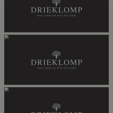
Aantal badkamers
3 badkamers
Badkamervoorzieningen
Douche, dubbele wastafel,
inloopdouche, ligbad, toilet, wastafel,
whirlpool
Aantal woonlagen
3
Voorzieningen
Dakraam, mechanische ventilatie,
natuurlijke ventilatie, rookkanaal,
sauna, zonnepanelen
Energie