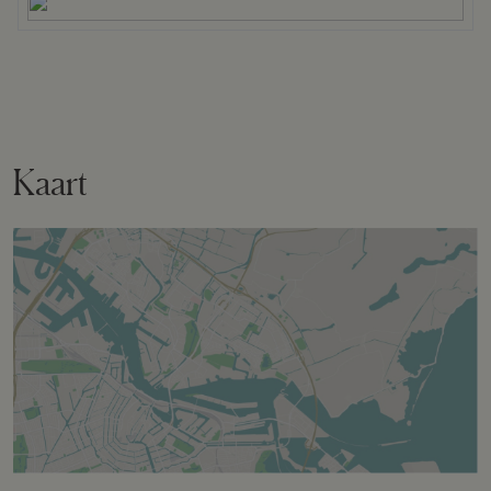
Bergruimte
Schuur/berging
Vrijstaand hout
Kaart
Parkeergelegenheid
Soort parkeergelegenheid
Op eigen terrein