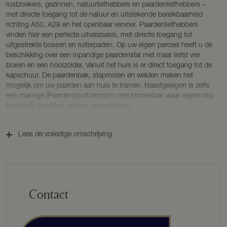
rustzoekers, gezinnen, natuurliefhebbers en paardenliefhebbers –
met directe toegang tot de natuur en uitstekende bereikbaarheid
richting A50, A28 en het openbaar vervoer. Paardenliefhebbers
vinden hier een perfecte uitvalsbasis, met directe toegang tot
uitgestrekte bossen en ruiterpaden. Op uw eigen perceel heeft u de
beschikking over een inpandige paardenstal met maar liefst vier
boxen en een hooizolder. Vanuit het huis is er direct toegang tot de
kapschuur. De paardenbak, stapmolen en weiden maken het
mogelijk om uw paarden aan huis te trainen. Naastgelegen is zelfs
een manege (Paardensportcentrum) met binnenbak waar regelmatig
begeleide bosritten worden aangeboden.
Deze villa is een keuze voor karakter, ruimte, architectuur en het
gevoel van écht thuis zijn.
Lees de volledige omschrijving
BOUWKENMERKEN
Bouwjaar: 1978;
Bouwwijze: houtskeletbouw;
Isolatie: dakisolatie, gevelisolatie, HR++glas;
Contact
Woonoppervlakte: ca. 274 m²;
Overige inpandige ruimte: ca. 227 m²;
Inhoud: ca. 1.705 m³;
Overige buitenruimte: ca. 95 m²;