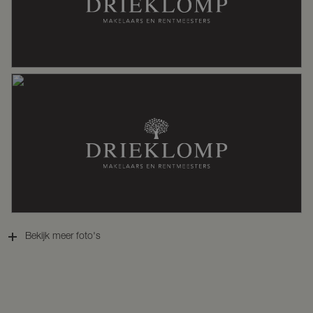
Energielabel
B
Isolatie
Dakisolatie, dubbel glas, hr glas,
muurisolatie
Verwarming
Gashaard, hete lucht verwarming,
warmtepomp
Warm water
Cv ketel
Bekijk meer foto's
Kadastrale gegevens
Perceelnaam
Epe en Oene A 1377