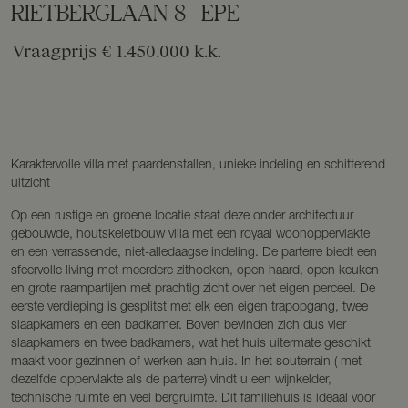
RIETBERGLAAN
8
EPE
Vraagprijs
€ 1.450.000
k.k.
Karaktervolle villa met paardenstallen, unieke indeling en schitterend
uitzicht
Op een rustige en groene locatie staat deze onder architectuur
gebouwde, houtskeletbouw villa met een royaal woonoppervlakte
en een verrassende, niet-alledaagse indeling. De parterre biedt een
sfeervolle living met meerdere zithoeken, open haard, open keuken
en grote raampartijen met prachtig zicht over het eigen perceel. De
eerste verdieping is gesplitst met elk een eigen trapopgang, twee
slaapkamers en een badkamer. Boven bevinden zich dus vier
slaapkamers en twee badkamers, wat het huis uitermate geschikt
maakt voor gezinnen of werken aan huis. In het souterrain ( met
dezelfde oppervlakte als de parterre) vindt u een wijnkelder,
technische ruimte en veel bergruimte. Dit familiehuis is ideaal voor