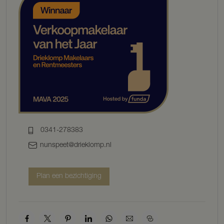
Perceeloppervlakte: 7.460 m²;
Energielabel: B;
Bestemming: zie website van het omgevingsloket.
Optioneel te koop: weide (ca 1,2 ha) t.o. perceel á €30,00/m².
INDELING
Parterre
Via de voordeur komt u in de ruime entree met garderobe en toilet.
Zowel langs de lange keukenwand met apparatuur en bergruimte
als rechtstreeks vanuit de hal komt u in de enorme open woon- en
leefruimte. De keuken met natuurstenen aanrechtblad heeft een
uitbreiding in de gang wat een speels karakter geeft. De volgende
inbouwapparatuur is aanwezig: vaatwasser, koel-vriescombinatie,
0341-278383
magnetron en een Boretti 6-pits gasfornuis met dubbele oven. De
enorme living heeft meerdere grote raampartijen en waar ooit een
nunspeet@drieklomp.nl
binnentuin was, is nu een aangename zithoek en geeft de
lichtkoepel hier een prettige lichtinval. Rondom de schouw met
open haard is eveneens een heerlijke zithoek gecreëerd met ook hier
Plan een bezichtiging
enorme raampartijen (2023) zodat het ‘buiten als vanzelfsprekend
naar binnen komt’. U heeft hier een prachtig vergezicht over het
terras, de vijver, de gazonpartij tot aan de buitenbak, dit is leven in
volledige privacy én in het groen! De bijkeuken heeft zowel een voor-