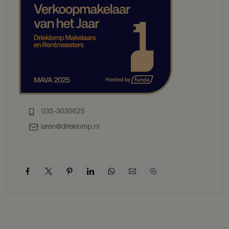
de andere zijde de tv-kamer annex bibliotheek.
Aan de tuinzijde van het huis bevindt zich de gezellige woonkeuken,
een fijne ruimte. De keukenopstelling is ruim, er is veel kastruimte
en meer dan voldoende werkruimte in de hoekkeuken met
inbouwapparatuur. Aansluitend, in de aanbouw, is er ruimte voor de
eettafel vanwaar u mooi zicht heeft op de tuin. Mooi licht stroomt
binnen door de vele ramen en de twee dakvensters. Er is een
moderne schuifwand waar achter ruimte is voor wasmachine en
droger, vriezer, en nog een provisiekast. Deze ruimte is voorzien van
airconditioning.
035-3035625
Verdieping
laren@drieklomp.nl
Via de bordestrap lopen we naar de overloop op de verdieping. Er is
een vaste kast en er zijn twee slaapkamers, waarvan de zeer royale
kamer aan de voorzijde eenvoudig is op te delen in twee
afzonderlijke kamers. Deze kamer bestaat nu uit twee delen, aan de
ene zijde het slaapgedeelte met inbouwkasten en aan de andere
zijde een fijne, lichte werkplek. Beide slaapkamers zijn voorzien van
airconditioning. De moderne badkamer met vloerverwarming heeft
een comfortabele en ruime inloopdouche, een tweede toilet en een
wastafelmeubel met dubbele wastafel