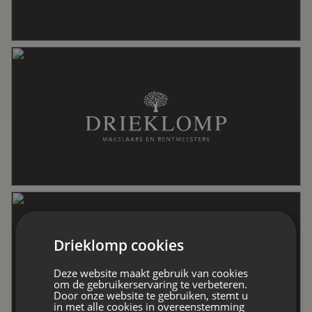
Perceel
551 m²
Inhoud
585 m³
Indeling
Aantal kamers
6 kamers (2 slaapkamers)
Aantal badkamers
1 badkamer
Drieklomp cookies
Deze website maakt gebruik van cookies
Badkamervoorzieningen
Douche, dubbele wastafel, toilet,
om de gebruikerservaring te verbeteren.
Door onze website te gebruiken, stemt u
vloerverwarming
in met alle cookies in overeenstemming