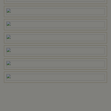
Eigendomssituatie
Volle eigendom
Perceel
BAA01-L-459
Omvang
Geheel perceel
Perceelnaam
Baarn L 2523
Oppervlakte
53 m²
Eigendomssituatie
Volle eigendom