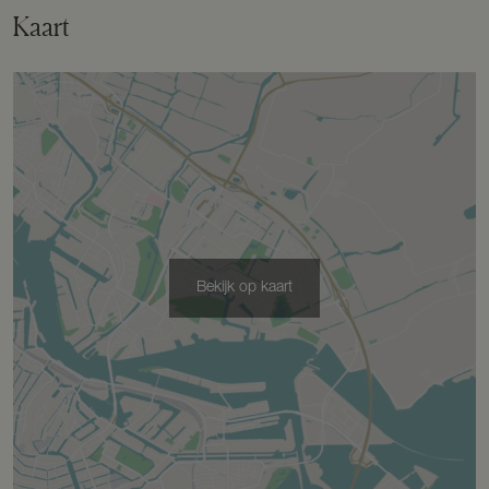
Perceel
BAA01-L-2523
Kaart
Omvang
Geheel perceel
Buitenruimte
Tuin
Achtertuin, voortuin, zijtuin
Bekijk op kaart
Achtertuin
120 m²
Ligging tuin
Oost bereikbaar via achterom
Bergruimte