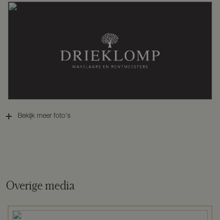
Verwarming
Cv ketel
Warm water
Cv ketel
Cv-ketel
Remeha Calenta Ace 40C CCS (gas
gestookt combiketel uit 2024,
eigendom)
Bekijk meer foto's
Kadastrale gegevens
Perceelnaam
Baarn L 459
Overige media
Oppervlakte
498 m²