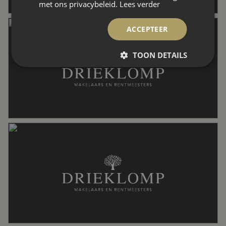
met ons privacybeleid.
Lees verder
Aantal woonlagen
4
ACCEPTEER
TOON DETAILS
Voorzieningen
Airconditioning, mechanische
ventilatie, tv kabel, zonnepanelen
Energie
Energielabel
A
Isolatie
Dakisolatie, dubbel glas, muurisolatie,
vloerisolatie, volledig geisoleerd