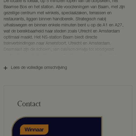
De locatie is ideaal, op 5 minuten lopen van de dorpskern, het
Baarnse Bos en het station. Alle voorzieningen van Baarn, met zijn
gezellige centrum met winkels, speciaalzaken, terrassen en
restaurants, liggen binnen handbereik. Strategisch nabij
uitvalswegen en binnen enkele minuten bent u op de A1 en A27,
wat de bereikbaarheid naar steden zoals Utrecht en Amsterdam
optimaal maakt. Het NS-station Baarn biedt directe
treinverbindingen naar Amersfoort, Utrecht en Amsterdam.
Daarnaast zijn de scholen, van basisonderwijs tot voortgezet
onderwijs, en alle denkbare sportfaciliteiten, waaronder golf, tennis,
voetbal, hockey en de manege, op fietsafstand.
Lees de volledige omschrijving
INDELING
Begane grond
Aan de linkerzijde van het huis vinden we de overdekte entree. We
komen binnen in de ruime hal met de garderobe, de trapopgang en
Contact
het gastentoilet. Vanuit de hal hebben we toegang tot de
woonkamer en woonkeuken. Aan de voorzijde van het huis bevindt
zich de royale woonkamer, waar veel licht binnenstroomt door de
vele ramen. De woonkamer bestaat uit een ruim zitgedeelte met
panoramisch raam naar de voortuin, centraal het eetgedeelte en aan