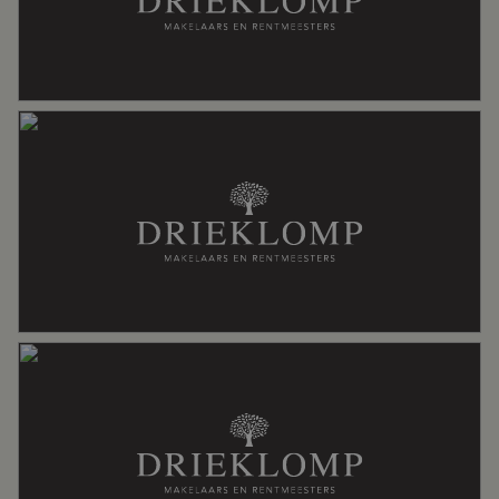
Soort dak
Pannen
Ligging
Aan drukke weg, in bosrijke omgeving,
in centrum
Oppervlakten en inhoud
Wonen
166 m²
Overige inpandige ruimte
12 m²
Externe bergruimte
23 m²