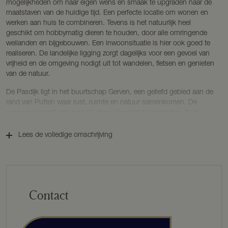
mogelijkheden om naar eigen wens en smaak te upgraden naar de
maatstaven van de huidige tijd. Een perfecte locatie om wonen en
werken aan huis te combineren. Tevens is het natuurlijk heel
geschikt om hobbymatig dieren te houden, door alle omringende
weilanden en bijgebouwen. Een inwoonsituatie is hier ook goed te
realiseren. De landelijke ligging zorgt dagelijks voor een gevoel van
vrijheid en de omgeving nodigt uit tot wandelen, fietsen en genieten
van de natuur.
De Pasdijk ligt in het buurtschap Gerven, een geliefd gebied aan de
rand van Putten waar rust, ruimte en natuur samenkomen. De
omgeving wordt gekenmerkt door uitgestrekte weilanden, fraaie
boerderijen en een afwisselend landschap met bossen en
heidevelden. De Veluwe ligt praktisch om de hoek en biedt
Lees de volledige omschrijving
eindeloze recreatiemogelijkheden.
Ondanks de landelijke ligging zijn dagelijkse voorzieningen goed
bereikbaar. De gezellige dorpscentra van Putten, Nijkerk en
Voorthuizen met winkels, horeca, scholen en sportvoorzieningen
Contact
bevinden zich op korte afstand. Daarnaast zijn de A28 en A1, de
stations van Nijkerk en Putten en omliggende plaatsen zoals
Amersfoort, Barneveld, Ermelo en Harderwijk uitstekend bereikbaar.