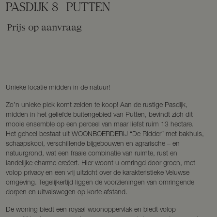
PASDIJK
8
PUTTEN
Prijs op aanvraag
Unieke locatie midden in de natuur!
Zo’n unieke plek komt zelden te koop! Aan de rustige Pasdijk,
midden in het geliefde buitengebied van Putten, bevindt zich dit
mooie ensemble op een perceel van maar liefst ruim 13 hectare.
Het geheel bestaat uit WOONBOERDERIJ “De Ridder” met bakhuis,
schaapskooi, verschillende bijgebouwen en agrarische – en
natuurgrond, wat een fraaie combinatie van ruimte, rust en
landelijke charme creëert. Hier woont u omringd door groen, met
volop privacy en een vrij uitzicht over de karakteristieke Veluwse
omgeving. Tegelijkertijd liggen de voorzieningen van omringende
dorpen en uitvalswegen op korte afstand.
De woning biedt een royaal woonoppervlak en biedt volop