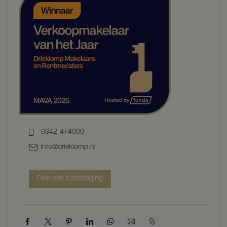
Kortom, een unieke plek waar natuur, vrijheid en landelijk wonen
samenkomen.
BOUWKENMERKEN
Bouwjaar: onbekend. Rond 1955 en 1991 is het woongedeelte
uitgebreid en is er een inwoonsituatie gerealiseerd met aanduiding
nummer 8A.
Bouwwijze: traditioneel gebouwd, riet gedekt zadeldak.
Woonoppervlakte: ca. 223 m²
Inhoud: ca. 1.382 m³
Perceeloppervlakte: 130.944 m²
Energielabel: G
INDELING
0342-474000
info@drieklomp.nl
Parterre nr. 8
Het voorhuis bestaat uit de hal met garderobe, gangkast en toilet.
De woonkamer heeft een authentieke schouw met tegeltjes en
Plan een bezichtiging
wordt verwarmd middels een houtkachel. De keuken heeft een
gasfornuis, oven en dubbele spoelbak, de ruimte wordt verwarmd
middels een gaskachel en heeft een deur naar buiten. Vanuit de
keuken is de opkamer met daaronder de provisie kelder te vinden.
Er is tevens een slaapkamer en een doucheruimte op de begane