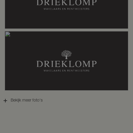
Verwarming
Gaskachels, houtkachel
Warm water
Geiser eigendom
Kadastrale gegevens
Perceelnaam
Putten H 1987
Oppervlakte
12215 m²
Bekijk meer foto's
Eigendomssituatie
Volle eigendom