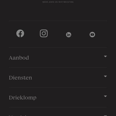
Oppervlakte
118042 m²
Eigendomssituatie
Volle eigendom
Perceel
PTN01-H-2726
Aanbod
Omvang
Geheel perceel
Buitenruimte
Diensten
Drieklomp
Tuin
Tuin rondom