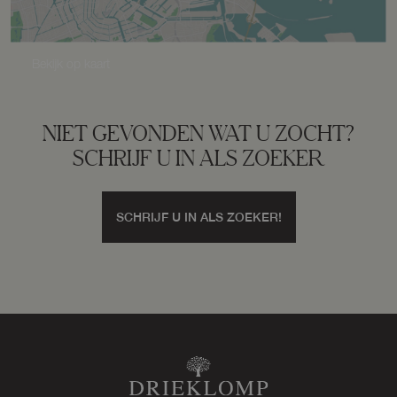
Perceelnaam
Putten H 2415
Bekijk op kaart
Oppervlakte
680 m²
NIET GEVONDEN WAT U ZOCHT?
SCHRIJF U IN ALS ZOEKER
Eigendomssituatie
Volle eigendom
SCHRIJF U IN ALS ZOEKER!
Perceel
PTN01-H-2415
Omvang
Geheel perceel
Perceelnaam
Putten H 2726