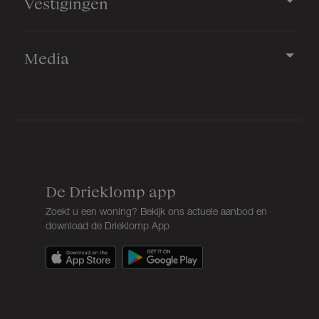
Vestigingen
Bergruimte
Media
Schuur/berging
Vrijstaand hout
Parkeergelegenheid
Soort parkeergelegenheid
Op eigen terrein
De Drieklomp app
Zoekt u een woning? Bekijk ons actuele aanbod en
download de Drieklomp App