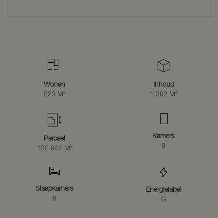
grond. Ook is er een bijkeuken met spoelbak en wasmachine- en
drogeraansluiting.
De deel is momenteel in gebruik als berging.
Eerste verdieping
Middels de vaste trap komt u op de overloop die toegang biedt aan
een slaapkamer met vaste kast. Er is geen verwarming op de
verdieping.
Wonen
Inhoud
Parterre nr. 8A
223 M²
1.382 M³
Via de entree betreedt u de hal met toilet, meterkast en toilet. De
keuken wordt verwarmd middels een houtkachel, hier is ook een
wasmachine aansluiting. De woonkamer wordt verwarmd middels
een houtkachel. Er is een slaapkamer en doucheruimte. De keuken
wordt verwarmd met een gaskachel.
Kamers
Perceel
9
130.944 M²
Eerste verdieping
Via de trapopgang komt u op de overloop, die toegang biedt tot 3
kleine slaapkamers. Tevens is er een deur naar de zolder van
nummer 8.
Slaapkamers
Energielabel
6
BIJGEBOUWEN
G
Bakhuis