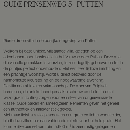
OUDE PRINSENWEG
5
PUTTEN
Riante droomvilla in de bosrijke omgeving van Putten
Welkom bij deze unieke, vrijstaande villa, gelegen op een
adembenemende boslocatie in het Veluwse dorp Putten. Deze villa,
die van alle gemakken is voorzien, is zeer degelijk gebouwd en tot in
de puntjes perfect onderhouden. Met een zeer tijdloze inrichting en
een prachtige woonstijl, wordt u direct betoverd door de
harmonieuze kleurstelling en de hoogwaardige afwerking.
De villa ademt luxe en vakmanschap. De vloer van Belgisch
hardsteen, de unieke handgemaakte schouw en de tot in detail
verzorgde inrichting zorgen voor een sfeer van ongeëvenaarde
klasse. Oude balken en smeedijzeren elementen geven het geheel
een authentiek en karakteristiek gevoel.
Met maar liefst zes slaapkamers en een grote en lichte woonkelder,
biedt deze villa meer dan voldoende ruimte voor het hele gezin. Het
lommerrijke perceel van ruim 5.600 m² is zeer rustig gelegen en