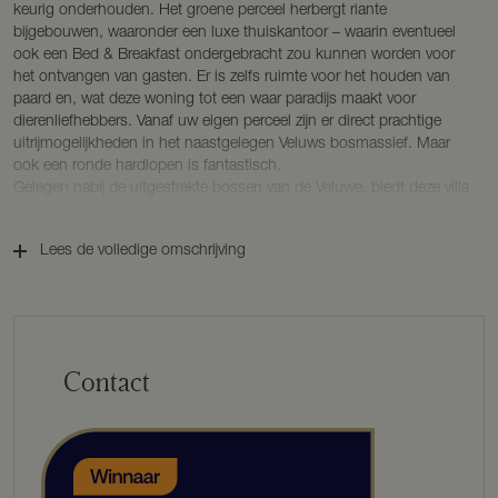
keurig onderhouden. Het groene perceel herbergt riante
bijgebouwen, waaronder een luxe thuiskantoor – waarin eventueel
ook een Bed & Breakfast ondergebracht zou kunnen worden voor
het ontvangen van gasten. Er is zelfs ruimte voor het houden van
paard en, wat deze woning tot een waar paradijs maakt voor
dierenliefhebbers. Vanaf uw eigen perceel zijn er direct prachtige
uitrijmogelijkheden in het naastgelegen Veluws bosmassief. Maar
ook een ronde hardlopen is fantastisch.
Gelegen nabij de uitgestrekte bossen van de Veluwe, biedt deze villa
u de perfecte balans tussen privacy en comfort. Putten is een
groen, gastvrij en ondernemend dorp met alle mogelijke
Lees de volledige omschrijving
voorzieningen aan winkels voor het dagelijks leven alsook diverse
(landelijk bekende) specialiteitenwinkels. Het dorp is gelegen aan de
rand van Nederlands grootste natuurgebied, de Veluwe. De
Randstad is binnen 45 minuten bereikbaar. Dé ideale woonlocatie
voor liefhebbers van rust en natuur. Deze villa voldoet aan al uw
woonwensen met stijl en smaak. Luxe, comfort en perfectie komen
Contact
hier samen in een unieke woonbeleving. Welkom in uw nieuwe
droomhuis!
BOUWKENMERKEN
Bouwjaar: 2010.