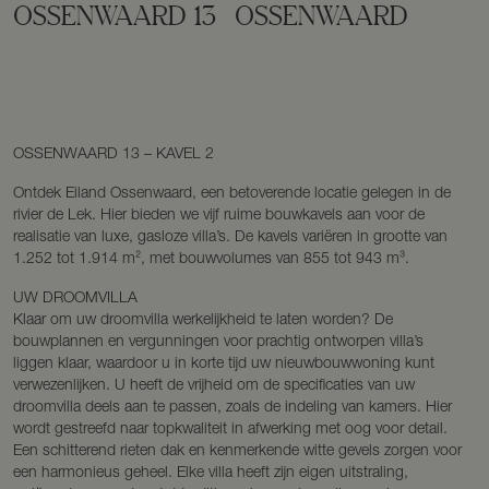
OSSENWAARD
13
OSSENWAARD
OSSENWAARD 13 – KAVEL 2
Ontdek Eiland Ossenwaard, een betoverende locatie gelegen in de
rivier de Lek. Hier bieden we vijf ruime bouwkavels aan voor de
realisatie van luxe, gasloze villa’s. De kavels variëren in grootte van
1.252 tot 1.914 m², met bouwvolumes van 855 tot 943 m³.
UW DROOMVILLA
Klaar om uw droomvilla werkelijkheid te laten worden? De
bouwplannen en vergunningen voor prachtig ontworpen villa’s
liggen klaar, waardoor u in korte tijd uw nieuwbouwwoning kunt
verwezenlijken. U heeft de vrijheid om de specificaties van uw
droomvilla deels aan te passen, zoals de indeling van kamers. Hier
wordt gestreefd naar topkwaliteit in afwerking met oog voor detail.
Een schitterend rieten dak en kenmerkende witte gevels zorgen voor
een harmonieus geheel. Elke villa heeft zijn eigen uitstraling,