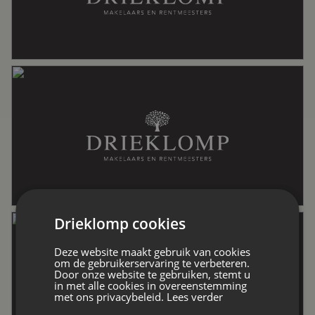
Perceel
1.915 m²
Kadastrale gegevens
Perceelnaam
Hagestein A 1811
Oppervlakte
1915 m²
Eigendomssituatie
Volle eigendom
Drieklomp cookies
Deze website maakt gebruik van cookies
om de gebruikerservaring te verbeteren.
Perceel
HGS00-A-1811
Door onze website te gebruiken, stemt u
in met alle cookies in overeenstemming
met ons privacybeleid.
Lees verder