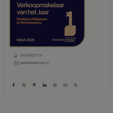
GESCHIENDENIS EN LOCATIE
De geschiedenis van het eiland begon in 1869, toen de
Steenfabriek Ossenwaard werd opgericht. De klei uit de rivier de Lek
diende als grondstof voor het vervaardigen van stenen, na vele jaren
van productie stopte de fabriek in 1969. De oven met zijn
kenmerkende schoorsteen wordt vandaag de dag erkend als een
waardevol cultuurhistorisch object. Het eiland zelf ontstond in
1954, toen het monumentale stuw- en sluiscomplex Hagestein
werd gebouwd. Sindsdien wordt het eiland gebruikt voor bewoning
en natuurontwikkeling.
030-6920714
zeist@drieklomp.nl
Eiland Ossenwaard wordt volledig omringd door de rivier De Lek en
is alleen bereikbaar via de dam vanaf de Lekdijk bij Tull en ’t Waal,
ten zuiden van Utrecht. In Tull en ’t Waal vindt u een basisschool en
een bushalte, terwijl een supermarkt op slechts 8 minuten rijden ligt
in het dorp Schalkwijk. Voor grotere winkels en meer uitgebreide
voorzieningen kunt u terecht in het nabijgelegen Nieuwegein of
Houten, beide bereikbaar binnen 10 minuten met de auto. De grote
steden zoals Utrecht en Amsterdam zijn goed bereikbaar via
snelwegen A2, A12 en A27.