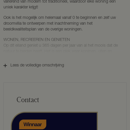
variërend van modern tot traditioneel, waardoor elke woning een
uniek karakter krijgt!
Ook is het mogelijk om helemaal vanaf 0 te beginnen en zelf uw
droomvilla te ontwerpen met inachtneming van het
beeldkwaliteitsplan van de overige woningen.
WONEN, RECREEREN EN GENIETEN
Op dit eiland geniet u 365 dagen per jaar van al het moois dat de
natuur te bieden heeft. Het is een plek waar konijnen, uilen en
fazanten regelmatig tevoorschijn komen tussen de fruitbomen en
langs de strandjes. Heerlijk wandelen of even afkoelen bij het
Lees de volledige omschrijving
fijnkorrelige zandstrand met ondiep water dat zich tot wel tien meter
uitstrekt langs de oever. Dit alles binnen de Randstad!
De diversiteit van de natuur biedt hier verschillende manieren om te
genieten van al haar pracht. Er wordt een haven gebouwd met één
ligplaats per woning, uw boot kan ’s winters veilig worden
Contact
opgeborgen in de loods. Liefhebbers van paarden voelen zich hier
echt thuis: op het landgoed is het mogelijk om een stal te huren in
het aanwezige stalcomplex, compleet met toegang tot de 20×60
rijbak en weiden op het eiland. De vrijheid om te rijden op het eiland,
temidden van de natuur rondom uw huis, maakt dit werkelijk uniek!