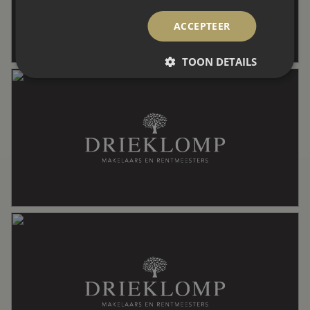
ACCEPTEER
Perceel
3.067 m²
TOON DETAILS
Inhoud
2.605 m³
Indeling
Aantal kamers
10 kamers (4 slaapkamers)
Aantal badkamers
3 badkamers
Badkamervoorzieningen
Bidet, douche, dubbele wastafel,