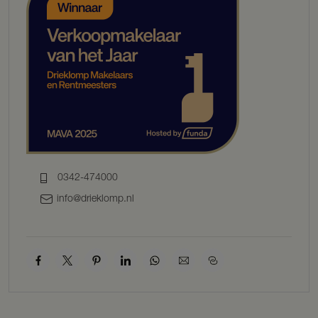
inpandig overloopzwembad (2005) van maar liefst 10,25 x 4,25
meter voorzien van jetstream en automatisch roldek. In het
zwembadgebouw is ook een zespersoons jacuzzi met bar, ruime
zithoek en aparte omkleedruimte met toilet en douche. Achter het
gebouw is de sauna gesitueerd. Het binnenzwembad is, ook in de
wintermaanden, gasloos te verwarmen middels een warmtepomp
en de overdekte terrassen zorgen ervoor dat u het hele jaar door
kunt genieten van ontspanning in uw eigen luxe resort. Het
zwembadgebouw is ruim 145 m² groot, heeft een eigen
vloerverwarming en is vanuit de villa te bereiken via een overdekte
gang.
Veelzijdigheid in optima forma
0342-474000
Met een woonoppervlak inclusief bijgebouwen, van 703 m² en een
inhoud van 1.840 m³ biedt deze villa meer dan genoeg ruimte voor
info@drieklomp.nl
elke levensstijl. Of u nu een kantoor of hobby/werkruimte aan huis
zoekt, een plek voor mantelzorg, of ruimte voor een au-pair, deze
ruime woning past zich moeiteloos aan uw wensen aan. De royale
woonkeuken, ruime living met open haard, en de grote serre met
fantastisch uitzicht op de tuin en tweede, glazen open haard maken
het geheel al compleet. Daarnaast zijn er op de begane grond nog
een bibliotheek die als woon/slaapkamer kan dienen, een
praktische bijkeuken, een multifunctionele grote hobbykamer en