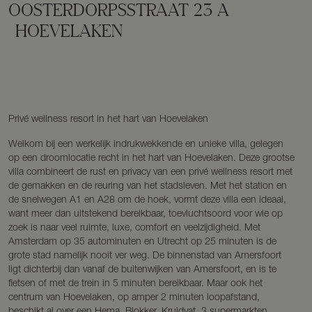
OOSTERDORPSSTRAAT
23
A
HOEVELAKEN
Privé wellness resort in het hart van Hoevelaken
Welkom bij een werkelijk indrukwekkende en unieke villa, gelegen
op een droomlocatie recht in het hart van Hoevelaken. Deze grootse
villa combineert de rust en privacy van een privé wellness resort met
de gemakken en de reuring van het stadsleven. Met het station en
de snelwegen A1 en A28 om de hoek, vormt deze villa een ideaal,
want meer dan uitstekend bereikbaar, toevluchtsoord voor wie op
zoek is naar veel ruimte, luxe, comfort en veelzijdigheid. Met
Amsterdam op 35 autominuten en Utrecht op 25 minuten is de
grote stad namelijk nooit ver weg. De binnenstad van Amersfoort
ligt dichterbij dan vanaf de buitenwijken van Amersfoort, en is te
fietsen of met de trein in 5 minuten bereikbaar. Maar ook het
centrum van Hoevelaken, op amper 2 minuten loopafstand,
beschikt al over een Hema, Blokker, Kruidvat, 3 supermarkten,