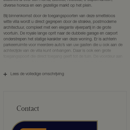
diverse horeca en een gezellige markt op het plein.
Bij binnenkomst door de toegangspoorten van deze smetteloos
witte villa wordt u direct gegrepen door de strakke, postmoderne
architectuur, compleet met een elegante vijverpartij in de grote
voortuin. De royale lange oprit naar de dubbele garage en carport
onderstrepen het statige karakter van deze woning. Er is achterin
parkeerruimte voor meerdere auto’s van uw gasten die u ook aan de
achterzijde van de villa kunt ontvangen. Daar is ook een grote
toegangspoort die direct toegang geeft tot de tuin. De voordeur aan
de voorzijde geeft toegang tot een imposante hal met garderobe en
trappenhuis, afgewerkt in tijdloos Rosa Portugues marmer en zwart
graniet. Naast de hal ligt de living met kantoor en suite. Gaat u
Lees de volledige omschrijving
vanuit de hal de dubbele deuren door, dan komt u via een overloop
in de ruime, gezellige leefkeuken terecht. Vanuit daar kunt u de 74
m² grote serre inlopen, en heeft u een adembenemend uitzicht op
de achtertuin. De serre is in 2005 aangebouwd en de villa biedt
sindsdien prachtige vergezichten en doorkijkjes naar de tuin en
Contact
bijgebouwen.
Uw eigen wellnessparadijs
De villa biedt een ongeëvenaarde wellness-ervaring met een