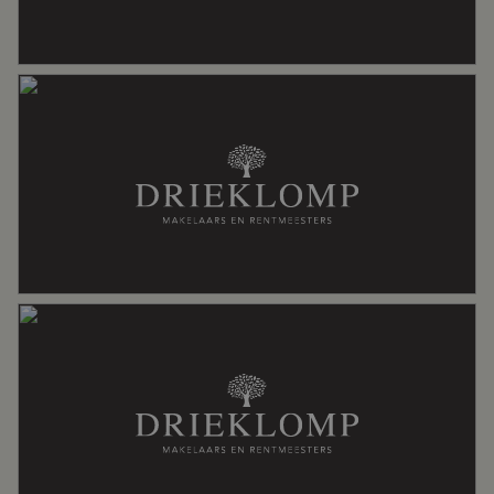
ligbad, toilet
Aantal woonlagen
3
Voorzieningen
Alarminstallatie, jacuzzi, sauna,
zwembad
Energie
Energielabel
B
Isolatie
Dubbel glas, muurisolatie, vloerisolatie