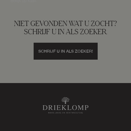
Bekijk op kaart
Ligging tuin
Oost
NIET GEVONDEN WAT U ZOCHT?
Garage
SCHRIJF U IN ALS ZOEKER
SCHRIJF U IN ALS ZOEKER!
Capaciteit
2 auto's
Voorzieningen
Elektra