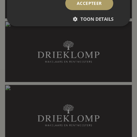
ACCEPTEER
Indeling
TOON DETAILS
Aantal kamers
7 kamers (4 slaapkamers)
Aantal badkamers
1 badkamer
Badkamervoorzieningen
Douche, dubbele wastafel, ligbad,
toilet
Aantal woonlagen
2
Voorzieningen
Alarminstallatie, buitenzonwering,
zonnepanelen