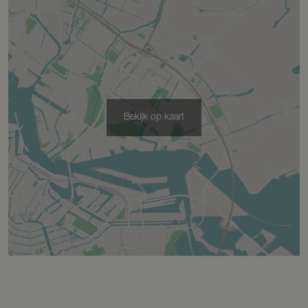
Tuin
Tuin rondom
Parkeergelegenheid
Bekijk op kaart
Soort parkeergelegenheid
Op eigen terrein