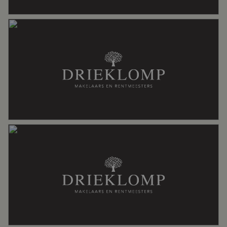
Energie
Energielabel
A++
Isolatie
Volledig geisoleerd
Verwarming
Vloerverwarming geheel
Warm water
Stadsverwarming
Kadastrale gegevens