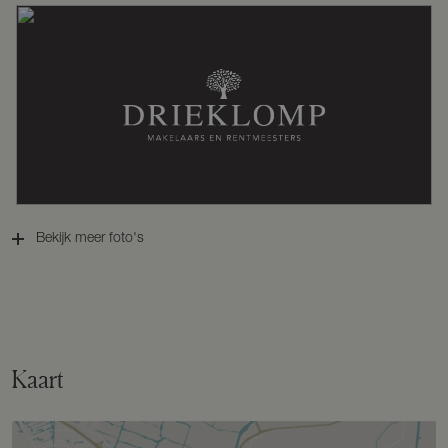
Perceelnaam
Arnhem AF 4696
Oppervlakte
463 m²
Eigendomssituatie
Volle eigendom
Bekijk meer foto's
Perceel
AHM05-AF-4696
Omvang
Geheel perceel
Kaart
Buitenruimte