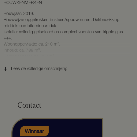
BOUWKENMERKEN
Bouwjaar: 2019.
Bouwwijze: opgetrokken in steen/spouwmuren. Dakbedekking
middels een bitumineus dak.
Isolatie: volledig geïsoleerd en compleet voorzien van tripple glas
+++.
Woonoppervlakte: ca. 210 m².
Inhoud: ca. 788 m³.
Perceeloppervlakte: 463 m².
Energielabel: A++.
Lees de volledige omschrijving
Ondanks het feit dat de praktijkruimte niet van binnenuit is te
bereiken hebben wij de m2 onder de noemer woonoppervlakte
geplaatst. Het is mogelijk om een deur te realiseren zodat u deze
ruimte bij de woning kunt betrekken.
Contact
INDELING
Parterre
royale hal met zicht op de prachtige moderne custommade
betonnen designtrap naar de vide. Doorkijk via de zwarte stalen deur
naar de living met de grote raampartijen en zicht op het water. Toilet