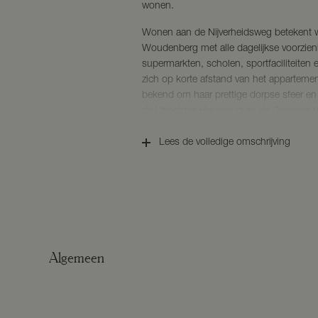
wonen.
Wonen aan de Nijverheidsweg betekent w
Woudenberg met alle dagelijkse voorzie
supermarkten, scholen, sportfaciliteite
zich op korte afstand van het appartem
bekend om haar prettige dorpse sfeer e
de Utrechtse Heuvelrug en de Gelderse Val
natuurgebieden, fraaie wandel- en fietsr
bereikbaarheid richting onder andere Am
Lees de volledige omschrijving
KENMERKEN
BOUWJAAR: 1965
WOONOPPERVLAKTE : ca. 66 m²
EXTERNE BERGRUIMTE: ca. m²
ACHTERTUIN: 98 m²
ENERGIELABEL: D
Algemeen
BESCHRIJVING
BEGANE GROND
Via de entree bereikt u de hal met toegan