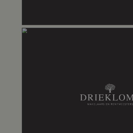
Indeling
Aantal kamers
2 kamers (1
Aantal badkamers
1 badkame
Badkamervoorzieningen
Douche, toil
Aantal woonlagen
1
Voorzieningen
Glasvezel ka