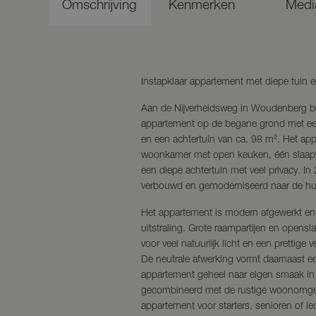
Omschrijving
Kenmerken
Medi
Instapklaar appartement met diepe tuin
Aan de Nijverheidsweg in Woudenberg bev
appartement op de begane grond met ee
en een achtertuin van ca. 98 m². Het app
woonkamer met open keuken, één slaapk
een diepe achtertuin met veel privacy. In
verbouwd en gemoderniseerd naar de hui
Het appartement is modern afgewerkt en h
uitstraling. Grote raampartijen en opens
voor veel natuurlijk licht en een prettige
De neutrale afwerking vormt daarnaast e
appartement geheel naar eigen smaak in t
gecombineerd met de rustige woonomgev
appartement voor starters, senioren of ied