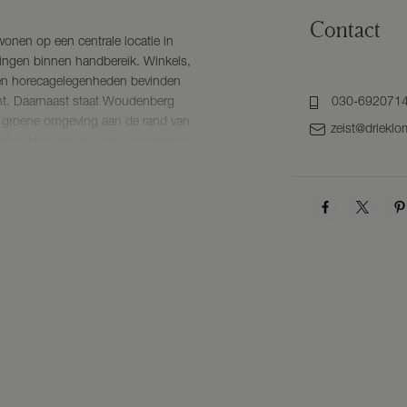
Contact
onen op een centrale locatie in
ningen binnen handbereik. Winkels,
n en horecagelegenheden bevinden
ent. Daarnaast staat Woudenberg
030-692071
n groene omgeving aan de rand van
zeist@drieklo
lei. Hier geniet u van uitgestrekte
outes en een uitstekende
ersfoort, Utrecht en de A12.
g tot de meterkast. Vanuit de hal