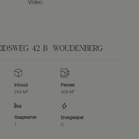
Video
EIDSWEG
42
B
WOUDENBERG
Inhoud
Perceel
244 M³
409 M²
Slaapkamer
Energielabel
1
C