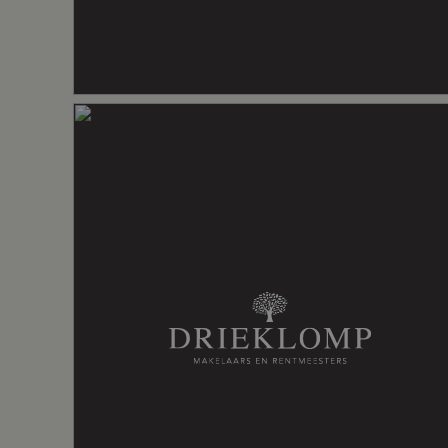
Energie
Energielabel
C
Isolatie
Dakisolatie
Verwarming
Cv ketel
Warm water
Cv ketel