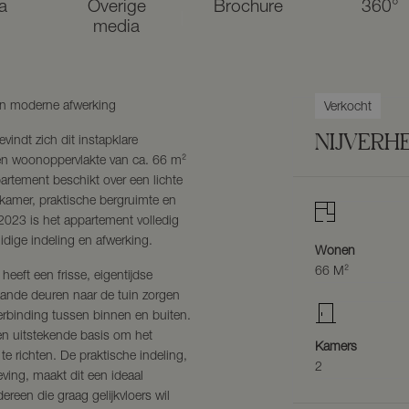
a
Overige
Brochure
360°
media
 en moderne afwerking
Verkocht
NIJVERH
indt zich dit instapklare
n woonoppervlakte van ca. 66 m²
artement beschikt over een lichte
amer, praktische bergruimte en
 2023 is het appartement volledig
dige indeling en afwerking.
Wonen
66 M²
eeft een frisse, eigentijdse
laande deuren naar de tuin zorgen
 verbinding tussen binnen en buiten.
en uitstekende basis om het
Kamers
e richten. De praktische indeling,
2
ing, maakt dit een ideaal
ereen die graag gelijkvloers wil