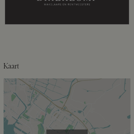
Energielabel
A++++
Isolatie
Dubbel glas, volledig geisoleerd
Verwarming
Vloerverwarming gedeeltelijk, warmte
Kaart
terugwininstallatie, warmtepomp
Kadastrale gegevens
Perceelnaam
Nijkerk
Oppervlakte
299 m²