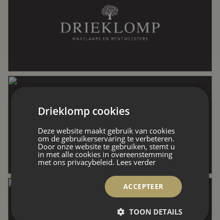
Ligging
In woonwijk
Oppervlakten en inhoud
Wonen
155 m²
Drieklomp cookies
Perceel
299 m²
Deze website maakt gebruik van cookies
om de gebruikerservaring te verbeteren.
Door onze website te gebruiken, stemt u
in met alle cookies in overeenstemming
met ons privacybeleid.
Lees verder
Inhoud
608 m³
ACCEPTEER
Indeling
TOON DETAILS