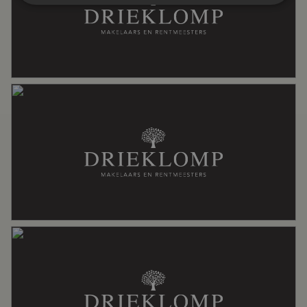
Aantal kamers
4 kamers (3 slaapkamers)
Aantal badkamers
1 badkamer
Badkamervoorzieningen
Douche, wastafel
Aantal woonlagen
3
Voorzieningen
Balansventilatie, mechanische
ventilatie, zonnepanelen
Energie