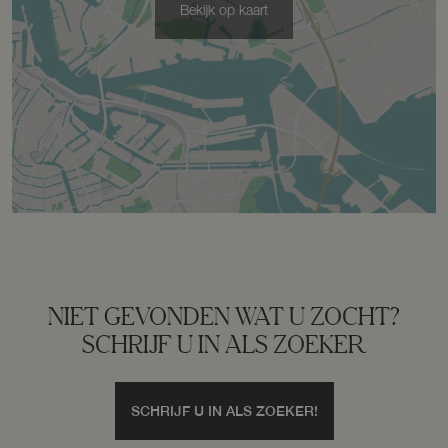
Bekijk op kaart
Perceel
267--
Buitenruimte
Tuin
Achtertuin, voortuin, zijtuin
Achtertuin
113 m²
NIET GEVONDEN WAT U ZOCHT?
SCHRIJF U IN ALS ZOEKER
Ligging tuin
Zuidoost
SCHRIJF U IN ALS ZOEKER!
Garage