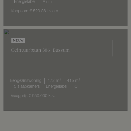
Energielabel
A+++
Koopsom
€ 523.861
v.o.n.
NIEUW
Ceintuurbaan
306
Bussum
Eengezinswoning
172 m²
415 m²
5 slaapkamers
Energielabel
C
Vraagprijs
€ 950.000
k.k.