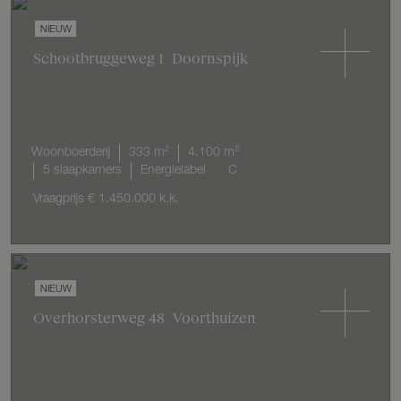
NIEUW
Schootbruggeweg
1
Doornspijk
Woonboerderij
333 m²
4.100 m²
5 slaapkamers
Energielabel
C
Vraagprijs
€ 1.450.000
k.k.
NIEUW
Overhorsterweg
48
Voorthuizen