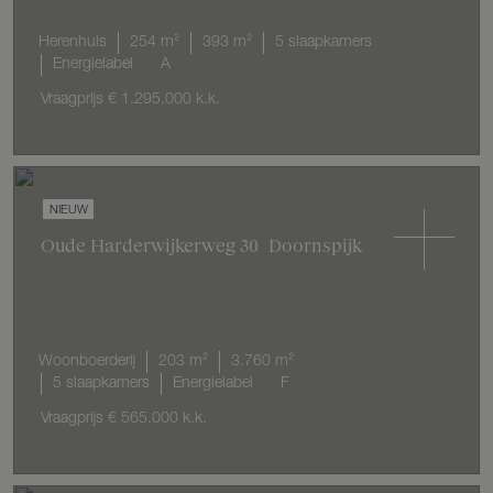
Herenhuis
254 m²
393 m²
5 slaapkamers
Energielabel
A
Vraagprijs
€ 1.295.000
k.k.
NIEUW
Oude Harderwijkerweg
30
Doornspijk
Woonboerderij
203 m²
3.760 m²
5 slaapkamers
Energielabel
F
Vraagprijs
€ 565.000
k.k.