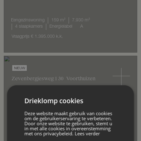
Eengezinswoning
159 m²
7.930 m²
4 slaapkamers
Energielabel
A
Vraagprijs
€ 1.395.000
k.k.
NIEUW
Zevenbergjesweg
1
30
Voorthuizen
Drieklomp cookies
Bungalow
77 m²
1.177 m²
2 slaapkamers
Deze website maakt gebruik van cookies
om de gebruikerservaring te verbeteren.
Energielabel
C
Door onze website te gebruiken, stemt u
in met alle cookies in overeenstemming
Vraagprijs
€ 349.000
k.k.
met ons privacybeleid.
Lees verder