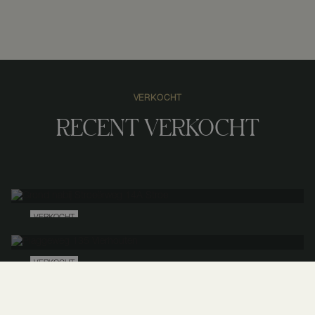
VERKOCHT
Losse grond
RECENT VERKOCHT
Landgoed
423 m²
508.304 m²
9 kamers
VERKOCHT
Grond nabij Stroeërweg 14A
Stroe
VERKOCHT
Plaggeweg
135
Vierhouten