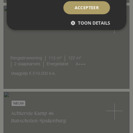
ACCEPTEER
NIEUW
TOON DETAILS
A.J. van der Wielstraat
124
Barneveld
Eengezinswoning
113 m²
122 m²
2 slaapkamers
Energielabel
A+++
Vraagprijs
€ 519.000
k.k.
NIEUW
Achterste Kamp
46
Bunschoten-Spakenburg