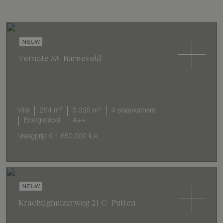
NIEUW
Ternate
53
Barneveld
Villa
254 m²
5.335 m²
4 slaapkamers
Energielabel
A++
Vraagprijs
€ 1.650.000
k.k.
NIEUW
Krachtighuizerweg
21
C
Putten