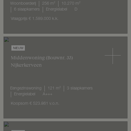
Woonboerderij
256 m²
10.270 m²
6 slaapkamers
Energielabel
D
Vraagprijs
€ 1.589.000
k.k.
NIEUW
Middenwoning
(Bouwnr. 33)
Nijkerkerveen
Eengezinswoning
121 m²
3 slaapkamers
Energielabel
A+++
Koopsom
€ 523.861
v.o.n.