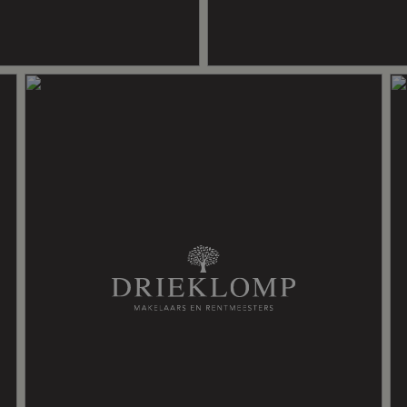
pen haard, vloerverwarming gedeeltelijk
bo ( gestookt combiketel uit 2002, )