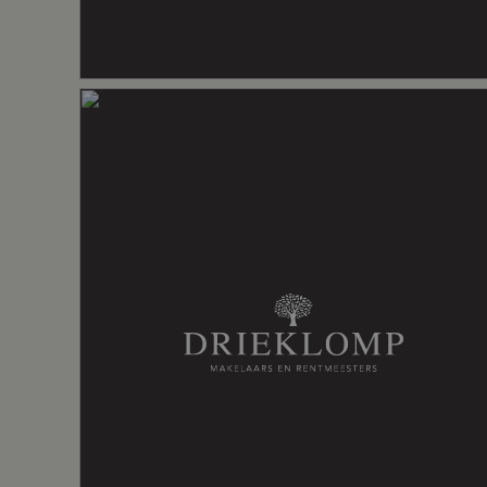
Energie
Energielabel
B
Verwarming
Cv ketel, o
Warm water
Cv ketel
Cv-ketel
Ecoline Tur
Kadastrale gegevens