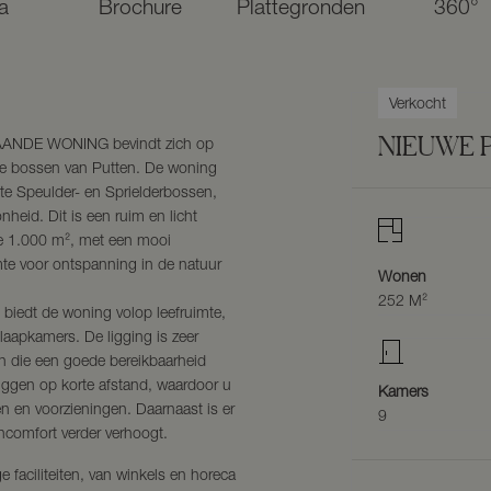
a
Brochure
Plattegronden
360°
Verkocht
NIEUWE 
TAANDE WONING bevindt zich op
tige bossen van Putten. De woning
ekte Speulder- en Sprielderbossen,
heid. Dit is een ruim en licht
ime 1.000 m², met een mooi
mte voor ontspanning in de natuur
Wonen
252 M²
 biedt de woning volop leefruimte,
slaapkamers. De ligging is zeer
en die een goede bereikbaarheid
ggen op korte afstand, waardoor u
Kamers
en en voorzieningen. Daarnaast is er
9
oncomfort verder verhoogt.
e faciliteiten, van winkels en horeca