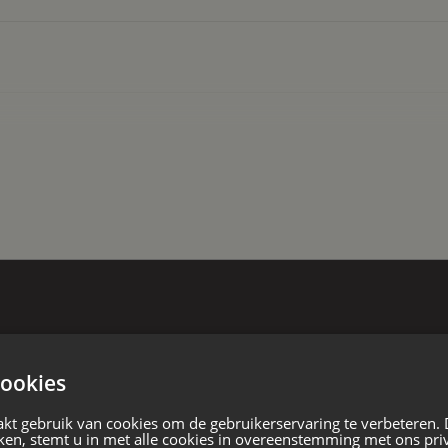
ar u binnenkomt in de entree. In de
oilet en geeft u toegang tot de
n de eerste verdieping. De begane
 De woonkamer bevindt zich aan de
heeft een gezellige open haard en
ich openslaande deuren naar de tuin.
 open woonkeuken. De keuken heeft
ning, vrijstaande woning
kookplaat, vaatwasser en oven. Via
e voorzien is van een inbouwkast.
 de inpandige garage bereikbaar. De
 bouw
ragedeur en een enkele deur aan de
 ca. 5,7 x 3 m.= ca. 17 m² .
kt u de overloop. Er zijn 5
ookies
an ligbad, 2 wastafelmeubels en
kt gebruik van cookies om de gebruikerservaring te verbeteren.
ken, stemt u in met alle cookies in overeenstemming met ons pri