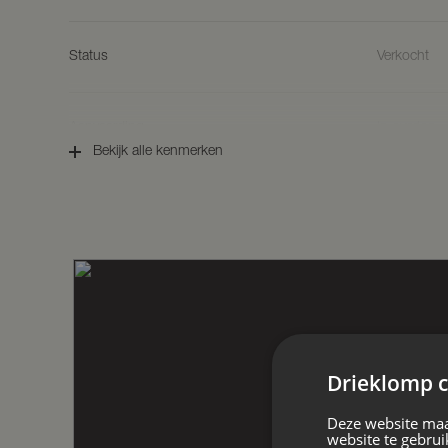
Parterre:
Status
Verkocht
De woning betreedt u via de voorkant wa
hal bevinden zich een meterkast en een t
woonkamer, de trap naar de souterrain e
grond is voorzien van vloerverwarming.
Aanvaarding
In overleg
voor- en linkerzijde van de woning. Het 
Bekijk alle kenmerken
aan de zijkant en achterzijde bevinden z
Via de woonkamer komt u terecht in de
Soort woonhuis
Eengezinswo
o.a. een ingebouwde koelkast, inductie 
de keuken is de bijkeuken bereikbaar, di
Via de bijkeuken, maar ook van buiten is
Soort bouw
Bestaande
garage/berging heeft een elektrische ga
achterzijde. De afmeting van de garage is
Eerste verdieping:
Bouwjaar
2002
Middels de trapopgang vanuit de hal berei
Drieklomp c
slaapkamers en een badkamer voorzien v
een toilet.
Soort dak
Pannen
Deze website maa
website te gebrui
Tweede verdieping: