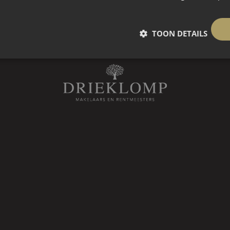
aar en is ingericht als berging.
TOON DETAILS
t die achter de woning langs loopt.
voorzien van dubbele openslaande
kele deur aan de achterzijde. De
 Aan de schuur is aan de tuinzijde
van ca. 4 x 3 m.= 12 m².
uis aanwezig waarvan elke zijde
 keurig aangelegde tuin met een
 meerdere terrassen en een
plek om van het buitenleven te
eurig verzorgde tuin die een oase