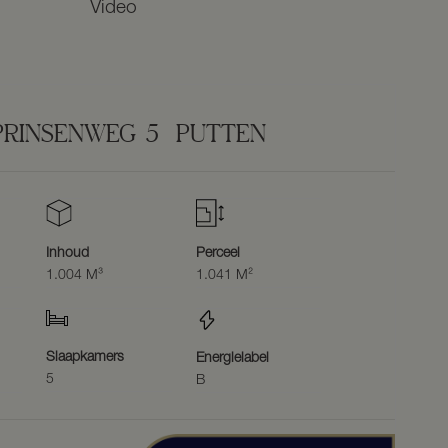
Video
PRINSENWEG
5
PUTTEN
Inhoud
Perceel
1.004 M³
1.041 M²
Slaapkamers
Energielabel
5
B