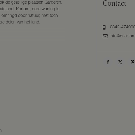
Contact
ok de gezellige plaatsen Garderen,
 afstand. Kortom, deze woning is
n, omringd door natuur, met toch
re delen van het land.
0342-47400
info@drieklom
eglazuurde keramische dakpannen
olerende beglazing
rain die middels de trapopgang
 bereiken is. Het souterrain biedt u
dt het gebruikt voor berging en is
n