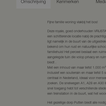
Omschrijving
Kenmerken
Medi
Fijne familie woning vlakbij het bos!
Deze royale, goed onderhouden VRIJS
een schitterende locatie nabij de prach
ligt namelijk in de buurt van de uitgestr
bekend om hun rust en natuurlijke schoon
familiehuis! Het perceel beslaat een ru
aangelegde tuin die volop privacy en rui
biedt .
Met een inhoud van maar liefst 1.000 m³
inclusief een souterrain en maar liefst 5 
centraal in Nederland, ideaal voor mens
zoeken. De snelwegen A1, A28 en A30 li
snel toegang hebt tot verschillende sted
een treinstation in de buurt, wat het wo
Het gezellige dorp Putten biedt alle nodig