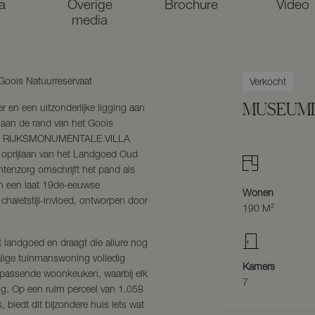
a
Overige
Brochure
Video
media
 Goois Natuurreservaat
Verkocht
MUSEUM
r en een uitzonderlijke ligging aan
aan de rand van het Goois
tieke RIJKSMONUMENTALE VILLA
 oprijlaan van het Landgoed Oud
tenzorg omschrijft het pand als
n een laat 19de-eeuwse
Wonen
chaletstijl-invloed, ontworpen door
190 M²
et landgoed en draagt die allure nog
alige tuinmanswoning volledig
Kamers
jpassende woonkeuken, waarbij elk
7
ng. Op een ruim perceel van 1.058
 biedt dit bijzondere huis iets wat