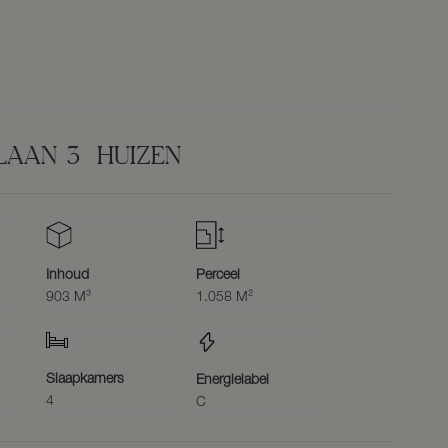
LAAN
3
HUIZEN
Inhoud
Perceel
903 M³
1.058 M²
Slaapkamers
Energielabel
4
C