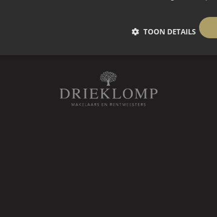
 ten koste gaat van de sfeer.
TOON DETAILS
 aangelegde tuin omringt het huis
loten wereld op zich. Meerdere
nkeuken en woning, de overdekte
, aan rustige weg, buiten bebouwde kom, in bosrijke omgeving, vrij uitzic
aan de gazonzijde, zorgen ervoor dat
iten in de zon of een plek in de
aande houten schuur voorzien van
int het Goois Natuurreservaat dat
elen, hardlopen en fietsen door
aricum, Bussum en Huizen op
daarbij horen. Via de nabijgelegen A1
rdam, Utrecht en Amersfoort