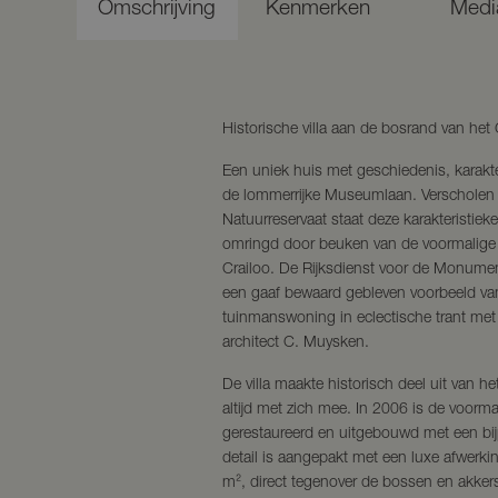
Omschrijving
Kenmerken
Medi
Historische villa aan de bosrand van het
Een uniek huis met geschiedenis, karakte
de lommerrijke Museumlaan. Verscholen 
Natuurreservaat staat deze karakteris
omringd door beuken van de voormalige
Crailoo. De Rijksdienst voor de Monumen
een gaaf bewaard gebleven voorbeeld va
tuinmanswoning in eclectische trant met 
architect C. Muysken.
De villa maakte historisch deel uit van h
altijd met zich mee. In 2006 is de voorm
gerestaureerd en uitgebouwd met een bi
detail is aangepakt met een luxe afwerki
m², direct tegenover de bossen en akkers,