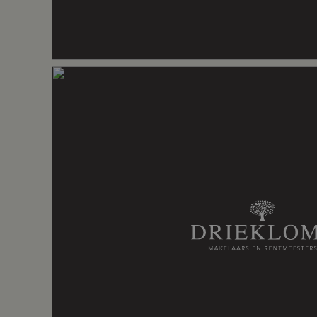
Externe bergruimte
22 m²
Perceel
1.058 m²
Inhoud
903 m³
Indeling
Aantal kamers
7 kamers (4
Aantal badkamers
2 badkame