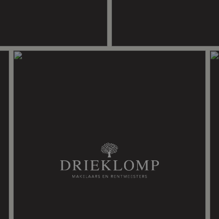
tafel, inloopdouche, ligbad, toilet
 gedeeltelijk dubbel glas, muurisolatie, vloerisolatie