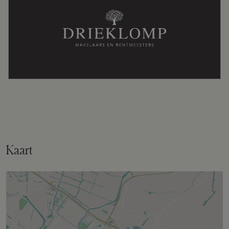
op maat!’
Buitenruimte
Tuin
Voortuin
Voortuin
57 m²
Ligging tuin
West
Kaart
Bergruimte
Schuur/berging
Aangebouwd steen