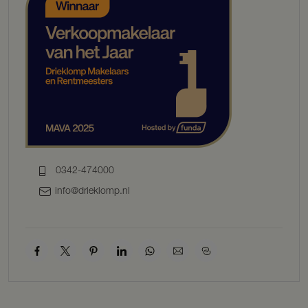
Kortom, De Lanen Oost is een harmonieuze nieuwbouwwijk waar
rustiek leven in de natuur naadloos samengaat met moderne
gemakken en een florerende gemeenschap.
Voor iedereen die streeft naar een goede balans tussen sereniteit en
verbondenheid, tussen natuur en bereikbaarheid, is De Lanen Oost
de ultieme bestemming.
Duurzaamheid krijgt een steeds grotere rol in onze samenleving.
Veel mensen beseffen dat we zuinig moeten zijn met onze aarde en
dat we op verschillende manieren invloed hebben op de directe
leefomgeving. Dat kan niet alleen door ons consumptiegedrag en
0342-474000
onze leefstijl aan te passen, het kan ook door een duurzame visie te
ontwikkelen op de gebouwde omgeving zoals de woningen waarin
info@drieklomp.nl
we wonen. Ook Van de Mheen Planontwikkeling BV beseft dat we
zuinig om moeten gaan met de natuur en wil de zogenaamde CO-
footprint, die we nu eenmaal maken als we een woning bouwen,
beperken.
Daarom worden de woningen van het project ‘De Lanen Oost’
standaard energiezuinig uitgevoerd. De woningen voldoen aan de
nieuwste BENG-eisen. Energiezuinig bouwen kan onder andere
door een woning goed te isoleren en de luchtdoorlatendheid te