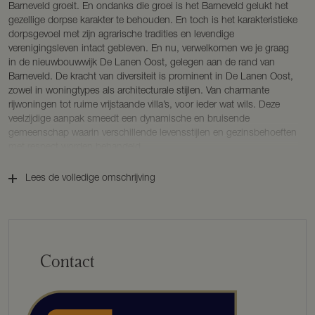
Barneveld groeit. En ondanks die groei is het Barneveld gelukt het
gezellige dorpse karakter te behouden. En toch is het karakteristieke
dorpsgevoel met zijn agrarische tradities en levendige
verenigingsleven intact gebleven. En nu, verwelkomen we je graag
in de nieuwbouwwijk De Lanen Oost, gelegen aan de rand van
Barneveld. De kracht van diversiteit is prominent in De Lanen Oost,
zowel in woningtypes als architecturale stijlen. Van charmante
rijwoningen tot ruime vrijstaande villa’s, voor ieder wat wils. Deze
veelzijdige aanpak smeedt een dynamische en bruisende
gemeenschap waarin verschillende levensstijlen en gezinsbehoeften
met respect worden behandeld.
De woningen zijn ontworpen in de architectuurstijl ‘Delftse School’,
Lees de volledige omschrijving
een sobere architectuurstijl uit de vorige eeuw. Hij dankt zijn naam
aan een aantal architecten uit Delft waarvan Granpré Molière de
bekendste was. De Delftse School komt overal in Nederland voor.
Naast woningen werden stadhuizen, provinciehuizen, scholen en
kerken in die stijl gebouwd. De stijl is vooral traditioneel. Het zijn
Contact
herkenbare huizen waarbij vooral het ambacht van de metselaar
charme en detail toevoegen. De woningen samen vormen gezellige
straten met duidelijk onderscheid tussen openbaar gebied en
privédomein. Hierbij wordt het openbaar groen in samenhang
aangelegd.