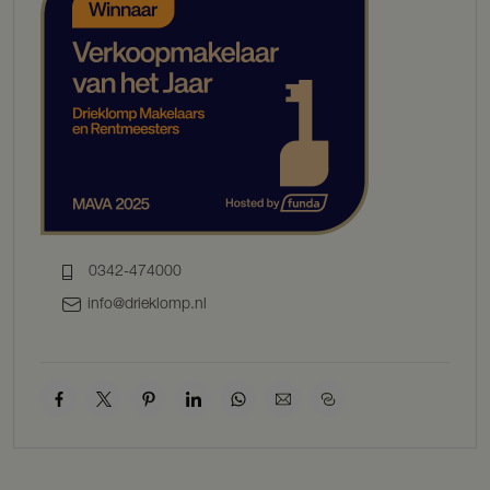
Kortom, De Lanen Oost is een harmonieuze nieuwbouwwijk waar
rustiek leven in de natuur naadloos samengaat met moderne
gemakken en een florerende gemeenschap.
Voor iedereen die streeft naar een goede balans tussen sereniteit en
verbondenheid, tussen natuur en bereikbaarheid, is De Lanen Oost
de ultieme bestemming.
Duurzaamheid krijgt een steeds grotere rol in onze samenleving.
Veel mensen beseffen dat we zuinig moeten zijn met onze aarde en
dat we op verschillende manieren invloed hebben op de directe
leefomgeving. Dat kan niet alleen door ons consumptiegedrag en
0342-474000
onze leefstijl aan te passen, het kan ook door een duurzame visie te
ontwikkelen op de gebouwde omgeving zoals de woningen waarin
info@drieklomp.nl
we wonen. Ook Van de Mheen Planontwikkeling BV beseft dat we
zuinig om moeten gaan met de natuur en wil de zogenaamde CO-
footprint, die we nu eenmaal maken als we een woning bouwen,
beperken.
Daarom worden de woningen van het project ‘De Lanen Oost’
standaard energiezuinig uitgevoerd. De woningen voldoen aan de
nieuwste BENG-eisen. Energiezuinig bouwen kan onder andere
door een woning goed te isoleren en de luchtdoorlatendheid te