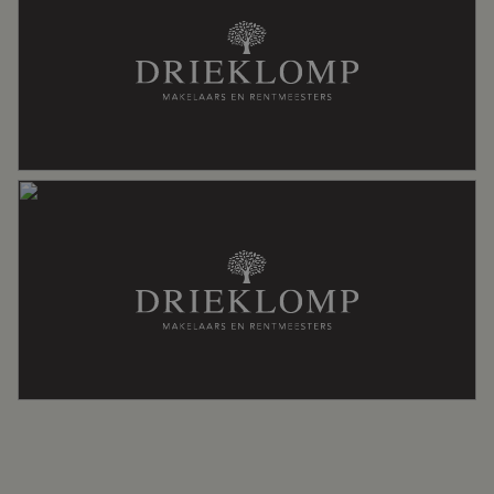
op maat!’
Buitenruimte
Tuin
Achtertuin, voortuin
Achtertuin
46 m²
Ligging tuin
Noordoost bereikbaar via achterom
Bergruimte
Schuur/berging
Vrijstaand hout