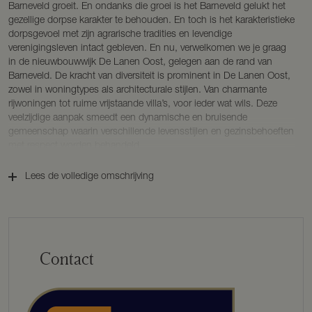
Barneveld groeit. En ondanks die groei is het Barneveld gelukt het
gezellige dorpse karakter te behouden. En toch is het karakteristieke
dorpsgevoel met zijn agrarische tradities en levendige
verenigingsleven intact gebleven. En nu, verwelkomen we je graag
in de nieuwbouwwijk De Lanen Oost, gelegen aan de rand van
Barneveld. De kracht van diversiteit is prominent in De Lanen Oost,
zowel in woningtypes als architecturale stijlen. Van charmante
rijwoningen tot ruime vrijstaande villa’s, voor ieder wat wils. Deze
veelzijdige aanpak smeedt een dynamische en bruisende
gemeenschap waarin verschillende levensstijlen en gezinsbehoeften
met respect worden behandeld.
De woningen zijn ontworpen in de architectuurstijl ‘Delftse School’,
Lees de volledige omschrijving
een sobere architectuurstijl uit de vorige eeuw. Hij dankt zijn naam
aan een aantal architecten uit Delft waarvan Granpré Molière de
bekendste was. De Delftse School komt overal in Nederland voor.
Naast woningen werden stadhuizen, provinciehuizen, scholen en
kerken in die stijl gebouwd. De stijl is vooral traditioneel. Het zijn
Contact
herkenbare huizen waarbij vooral het ambacht van de metselaar
charme en detail toevoegen. De woningen samen vormen gezellige
straten met duidelijk onderscheid tussen openbaar gebied en
privédomein. Hierbij wordt het openbaar groen in samenhang
aangelegd.