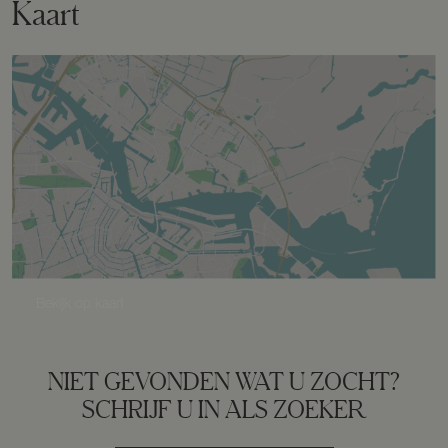
Kaart
Tuin
Tuin rondom
Bergruimte
Schuur/berging
Inpandig
Parkeergelegenheid
Bekijk op kaart
Soort parkeergelegenheid
Op eigen terrein
NIET GEVONDEN WAT U ZOCHT?
SCHRIJF U IN ALS ZOEKER