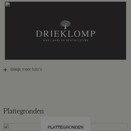
ingesteld worden;
– Er is een personenlift aanwezig;
– Energielabel A++.
Kadastrale gegevens
Perceelnaam
Leersum E 1209
Oppervlakte
9110 m²
Bekijk meer foto's
Eigendomssituatie
Volle eigendom
Perceel
527-E-1209
Plattegronden
Omvang
Geheel perceel
PLATTEGRONDEN