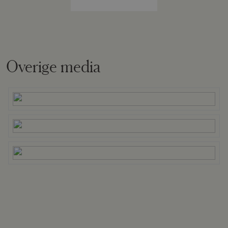
Perceelnaam
Leersum E 1109
Oppervlakte
750 m²
Overige media
Eigendomssituatie
Volle eigendom
Perceel
LSM00-E-1109
Omvang
Geheel perceel
Buitenruimte