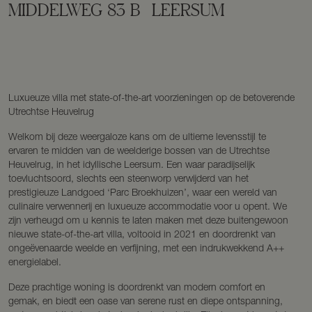
MIDDELWEG
83
B
LEERSUM
Luxueuze villa met state-of-the-art voorzieningen op de betoverende
Utrechtse Heuvelrug
Welkom bij deze weergaloze kans om de ultieme levensstijl te
ervaren te midden van de weelderige bossen van de Utrechtse
Heuvelrug, in het idyllische Leersum. Een waar paradijselijk
toevluchtsoord, slechts een steenworp verwijderd van het
prestigieuze Landgoed ‘Parc Broekhuizen’, waar een wereld van
culinaire verwennerij en luxueuze accommodatie voor u opent. We
zijn verheugd om u kennis te laten maken met deze buitengewoon
nieuwe state-of-the-art villa, voltooid in 2021 en doordrenkt van
ongeëvenaarde weelde en verfijning, met een indrukwekkend A++
energielabel.
Deze prachtige woning is doordrenkt van modern comfort en
gemak, en biedt een oase van serene rust en diepe ontspanning,