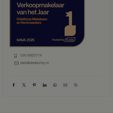
gemak.
De mogelijkheden zijn ongekend en de ervaring is onvergelijkbaar.
Dit is het huis waar u altijd van gedroomd heeft.
Het dorp Leersum maakt deel uit van de gemeente Utrechtse
Heuvelrug, met Utrecht en Amersfoort op korte afstand. Het
centrum van Leersum ligt op een steenworp afstand en biedt een
gevarieerd aanbod aan winkels. Voorzieningen zoals scholen,
winkels, restaurants en sportverenigingen bevinden zich op fiets- of
loopafstand. Er zijn uitgestrekte wandel-, fiets- en ruiterpaden te
030-6920714
vinden, evenals fantastische singletracks voor
mountainbikeliefhebbers. De woning is goed bereikbaar via de A12
zeist@drieklomp.nl
en diverse N-wegen. Er zijn goede openbaar vervoer verbindingen
met bus en treinstations in Maarn of Driebergen/Zeist. Met de auto
bent u in ongeveer een half uur in Amsterdam of ’t Gooi.
KENMERKEN
BOUWJAAR: 2021
ISOLATIE: volledig geïsoleerd
WOONOPPERVLAKTE: ca. 338 m²
OVERIGE INPANDIGE RUIME: ca. 140 m²
INHOUD: ca. 1852 m³