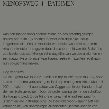
MENOPSWEG
4
BATHMEN
Aan een rustige doodlopende straat, op een prachtig gelegen
perceel van ruim 1,6 hectare, bevindt zich deze exclusieve
rietgedekte villa. Een uitzonderlijk woonhuis, waar rust en ruimte
elkaar ontmoeten, omgeven door de schoonheid van het Sallandse
coulisselandschap. Hier geniet u dagelijks van weidse uitzichten en
een natuurlijke ambiance waar hazen, reeën en fazanten regelmatig
hun opwachting maken.
Oog voor luxe
De villa, gebouwd in 2005, biedt een royale leefruimte met oog voor
luxe en moderne voorzieningen. In de op maat gemaakte keuken uit
2021 maakt u, met apparatuur van Gaggenau, in een handomdraai
de heerlijkste gerechten. Door de grote raampartijen in de schuifpui,
die toegang biedt tot de tuin, is er vanaf het eiland een prachtig
uitzicht en veel natuurlijk licht. De sfeervolle woonkamer heeft een
vanuit de keuken doorgelegde eikenhouten visgraat vloer en een