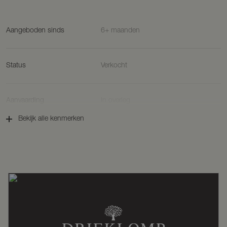
Energielabel: A
Bijzonderheden
Aangeboden sinds
6+ maanden
• Bouwkundig aangelegd zwembad in 2011 met Solar lamellendek,
goed geïsoleerd. Het zwembad is 8×4 meter met naastgelegen een
jacuzzi.
• Het huis beschikt over een camera- en alarmsysteem.
Status
Verkocht
• 56 zonnepanelen opgesteld in de tuin met een opbrengst van
9000 kwh per jaar.
• Mechanische ventilatie in keuken en badkamer
Aanvaarding
In overleg
Vraagprijs
Bekijk alle kenmerken
€ 1.695.000,- k.k.
Soort woonhuis
Woonboerderij, vrijstaande woning
Soort bouw
Bestaande bouw
Bouwjaar
2005