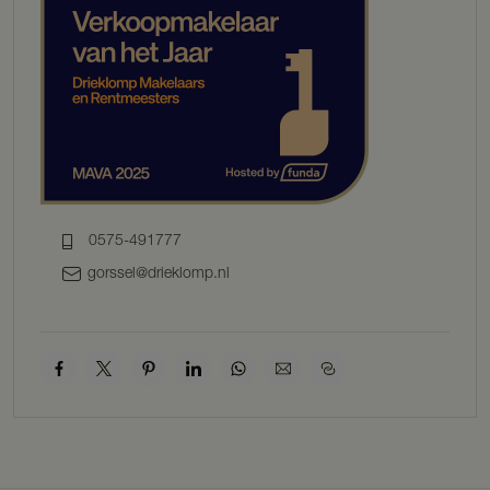
perceel van ruim 1,6 hectare, geniet u van absolute rust en privacy.
De prachtige tuin rondom de villa, met een imposante 90 jaar oude
eikenboom, beschikt over een zwembad en jacuzzi, ideaal voor
ontspanning met vanaf de rand van het zwembad een prachtig
uitzicht over de omringende landerijen. De voordelen van het
buitenleven combineren hier moeiteloos met de levendigheid van
het gezellige brinkdorp. Op slechts 5 autominuten van de A1 en op
fietsafstand van het historische Deventer met haar culturele
hotspots. U kunt er eindeloos wandelen en fietsen en bij de
plaatselijke bakker, kaaswinkel en supermarkt in Bathmen vindt u de
alledaagse voorzieningen.
0575-491777
Indeling woonhuis
gorssel@drieklomp.nl
Souterrain: Kelderruimte.
Begane grond: Hal, entree, separaat toilet, keuken en eetkamer,
woonkamer met openhaard, werk-/studeerkamer, inpandige garage
met bijkeuken.
1e verdieping: 3 Slaapkamers, waaronder één met airconditioning
en een inloopkast. Badkamer met een wastafelmeubel, ligbad, toilet
en inloopdouche.
Vliering: Gedeeltelijk boven de 1e verdieping te bereiken met
vlizotrap.