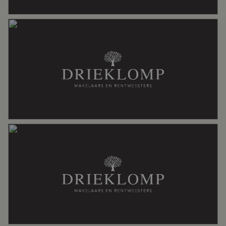
Badkamervoorzieningen
Douche, dubbele wastafel, ligbad,
toilet, wastafel, wastafelmeubel
Aantal woonlagen
4
Voorzieningen
Airconditioning, alarminstallatie,
jacuzzi, mechanische ventilatie,
rookkanaal, sauna, schuifpui,
zonnepanelen, zwembad
Energie
Energielabel
A