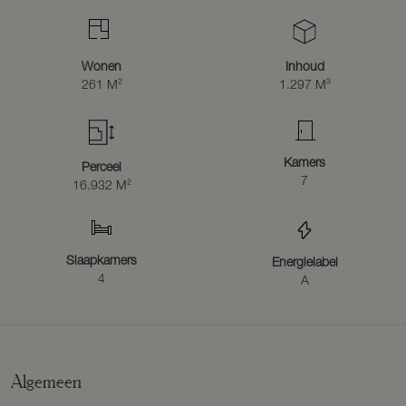
Indeling studio:
Begane grond: Entree, keuken. lichte woonkamer met terrasdeur,
slaapkamer met sauna en badkamer met wastafel, douche en toilet.
Wonen
Inhoud
Vide: (Slaap)kamer.
261 M²
1.297 M³
Bouwkenmerken
Bouwjaar: 2005, aanbouw studio + zwembad 2011, verwarmde
inpandige garage 2014, keuken 2021
Perceel oppervlakte: ca. 16.932 m²
Kamers
Perceel
Inhoud: ca. 1.298 m³
7
16.932 M²
Gebruiksoppervlakte wonen: ca. 261 m²
Overig inpandige ruimte: ca. 86 m²
Gebouw gebonden buitenruimte: ca. 46 m²
Externe bergruimte: ca. 5 m²
Slaapkamers
Energielabel
Bouwwijze: het huis is opgetrokken in stenen gevels, beschikt over
4
A
beton- en houten vloeren en houten kozijnen.
Dakbedekking: het huis is voorzien van een riet gedekt dak.
Verwarming: het huis wordt verwarmd middels een HR-combiketel
met radiatoren en gedeeltelijk vloerverwarming.
Isolatie: het huis is geïsoleerd door middel van dubbele beglazing,
gevel-, vloer- en gedeeltelijke dakisolatie
Algemeen
Zonnepanelen: 56 stuks