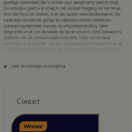
gezellige openhaard die ’s winters voor aangename warmte zorgt.
De schuifpui geeft u al vroeg in het voorjaar toegang tot het terras.
Voor wie thuis wil werken, is er een aparte werk/studeerkamer. De
inpandige verwarmde garage en bijkeuken bieden praktische
opbergmogelijkheden evenals de witgoedaansluiting. Meer
bergruimte vindt u in de kelder die bij de bouw in 2005 bewaard is
gebleven van de oorspronkelijke boerderij. Deze ruimte biedt
stahoogte en is voorzien van een grondpomp met tappunten in de
tuin. De 56 zonnepanelen die zijn opgesteld in de tuin dragen bij
aan een duurzame en energiebesparende levensstijl. Geen zorgen
dus over duurzaamheid, milieu of energiekosten.
Lees de volledige omschrijving
Ruimte voor gasten
Het geheel oogt bescheiden maar ondertussen is er plek voor alles
en iedereen. Zo kunt u denken aan een B&B of een gastenverblijf.
Aansluitend aan het huis bevindt zich namelijk een ruime studio die
hiertoe kan dienen. Deze studio, aangebouwd in 2011, heeft een
Contact
eigen ingang, keuken, badkamer en slaapkamer op de vide. In de
hal die het huis met de studio verbindt, vindt u nog een slaapkamer
met sauna.
Wonen in het groen
Op misschien wel het mooiste plekje van Bathmen, op een royaal