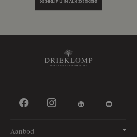
SCHRIJF U IN ALS ZOEKER!
Capaciteit
1 auto
Voorzieningen
Elektra, elektrische deur
Parkeergelegenheid
Soort parkeergelegenheid
Op eigen terrein
Aanbod