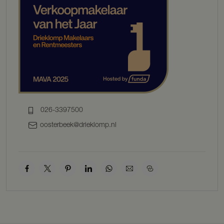
Parterre
Entree, hal met trapopgang. Garderobe.
Toilet met wandcloset en douche. Doorloop naar de riante
woonkamer met balkenplafond en een schuifpui die tuin en
woonkamer verbindt.
Aansluiting houtkachel en erker met vensterbank. Aangrenzend de
gezellige woonkeuken met landelijke uitstraling. Het AGA fornuis is
‘het kloppend hart’ van de keuken. De keuken is voorzien van
inbouwapparatuur. Luik naar de kelder. Bijkeuken / berging met
aansluiting wasapparatuur en CV-ketel. Doorloop naar
026-3397500
gereedschapsruimte. Vanuit de hal een studeer/werkkamer die
oosterbeek@drieklomp.nl
eventueel als slaapkamer gebruikt kan worden in combinatie met de
aangrenzende douche. Bordestrap naar de 1e verdieping.
1e Verdieping
Overloop. Ouderslaapkamer met kastenwand. 2e slaapkamer met
inloopkast en 3e ruime slaapkamer met doorloop naar een 4e
kamer en berging. Gezellige badkamer met badmeubel, wandcloset
en douche.
2e Verdieping
Zolder.