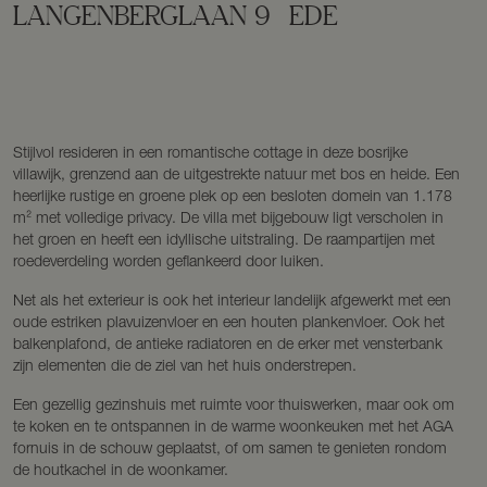
LANGENBERGLAAN
9
EDE
Stijlvol resideren in een romantische cottage in deze bosrijke
villawijk, grenzend aan de uitgestrekte natuur met bos en heide. Een
heerlijke rustige en groene plek op een besloten domein van 1.178
m² met volledige privacy. De villa met bijgebouw ligt verscholen in
het groen en heeft een idyllische uitstraling. De raampartijen met
roedeverdeling worden geflankeerd door luiken.
Net als het exterieur is ook het interieur landelijk afgewerkt met een
oude estriken plavuizenvloer en een houten plankenvloer. Ook het
balkenplafond, de antieke radiatoren en de erker met vensterbank
zijn elementen die de ziel van het huis onderstrepen.
Een gezellig gezinshuis met ruimte voor thuiswerken, maar ook om
te koken en te ontspannen in de warme woonkeuken met het AGA
fornuis in de schouw geplaatst, of om samen te genieten rondom
de houtkachel in de woonkamer.