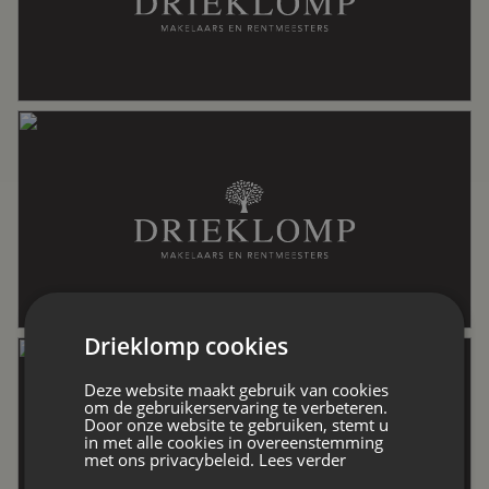
Oppervlakten en inhoud
Wonen
161 m²
Overige inpandige ruimte
21 m²
Externe bergruimte
5 m²
Drieklomp cookies
Perceel
1.178 m²
Deze website maakt gebruik van cookies
om de gebruikerservaring te verbeteren.
Door onze website te gebruiken, stemt u
Inhoud
718 m³
in met alle cookies in overeenstemming
met ons privacybeleid.
Lees verder