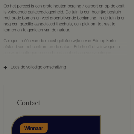
Op het perceel is een grote houten berging / carport en op de oprit
is voldoende parkeergelegenheid. De tuin is een heerlijke bostuin
met oude bomen en veel groenblijvende beplanting. In de tuin is er
nog een gezellig aangekleed theehuis, een plek om tot rust te
komen en te genieten van de natuur.
Gelegen in één van de meest geliefde wijken van Ede op korte
afstand van het centrum en de natuur. Ede heeft uitvalswegen in
alle windrichtingen en een breed aanbod aan voorzieningen.
Daarnaast ligt het internationale treinstation ‘om de hoek’.
Lees de volledige omschrijving
BOUWKENMERKEN
Bouwjaar: 1926. Gerenoveerd in 2013.
Bouwwijze: opgetrokken in steen/ spouwmuren. Dakbedekking
middels dakpannen.
Isolatie: dubbele beglazing en vloerisolatie.
Contact
Woonoppervlakte: 161 m².
Inhoud: 719 m³.
Perceeloppervlakte: 1.178 m².
Energielabel: G.
INDELING