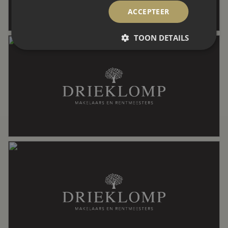
Indeling
ACCEPTEER
TOON DETAILS
Aantal kamers
7 kamers (4 slaapkamers)
Aantal badkamers
1 badkamer
Badkamervoorzieningen
Douche, toilet, wastafelmeubel
Aantal woonlagen
2
Energie