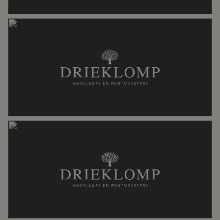
Energielabel
G
Isolatie
Gedeeltelijk dubbel glas
Verwarming
Cv ketel, vloerverwarming gedeeltelijk
Warm water
Cv ketel
Cv-ketel
Nefit ( gestookt uit 2013, )
Kadastrale gegevens