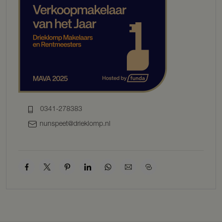
familieleven. Met zicht op het omliggende groen en openslaande
deuren naar het terras is deze leefkeuken de perfecte combinatie
van elegantie en functionaliteit. Koken, tafelen en samenzijn vloeien
hier moeiteloos samen in een warme, uitnodigende sfeer.
Grenzend aan de keuken bevindt zich een ruime bijkeuken met
volop praktische bergruimte en voorzieningen – een ideale ruimte
voor het organiseren van het dagelijks leven op stijlvolle wijze.
Daarnaast is er een comfortabele slaapkamer gerealiseerd met een
luxe badkamer ensuite.
De royale living biedt een verfijnde ambiance, met meerdere
zithoeken, een sfeervolle erker en pellet kachel. Grote raampartijen
0341-278383
met bovenramen van glas-in-lood rondom zorgen voor een
overvloed aan natuurlijk licht en bieden panoramisch uitzicht op de
nunspeet@drieklomp.nl
groene omlijsting van het perceel – elk seizoen een levend schilderij.
Op de eerste verdieping bevinden zich een badkamer en drie
volwaardige slaapkamers, elk met een uniek uitzicht op het
omliggende landschap. En met nog een kamer op de tweede
verdieping biedt dit familiehuis u maar liefst vijf slaapkamers.
De royale overloop biedt diverse gebruiksmogelijkheden. Denk aan
een stijlvolle thuiswerkplek of bibliotheek, een rustige loungehoek
voor ontspanning, of zelfs een atelier- of muziekruimte met daglicht.
Dankzij het open karakter vormt deze overloop een verbindend