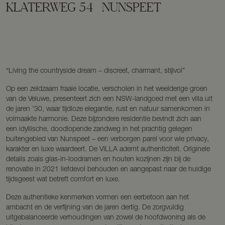
KLATERWEG
54
NUNSPEET
“Living the countryside dream – discreet, charmant, stijlvol”
Op een zeldzaam fraaie locatie, verscholen in het weelderige groen
van de Veluwe, presenteert zich een NSW-landgoed met een villa uit
de jaren ’30, waar tijdloze elegantie, rust en natuur samenkomen in
volmaakte harmonie. Deze bijzondere residentie bevindt zich aan
een idyllische, doodlopende zandweg in het prachtig gelegen
buitengebied van Nunspeet – een verborgen parel voor wie privacy,
karakter en luxe waardeert. De VILLA ademt authenticiteit. Originele
details zoals glas-in-loodramen en houten kozijnen zijn bij de
renovatie in 2021 liefdevol behouden en aangepast naar de huidige
tijdsgeest wat betreft comfort en luxe.
Deze authentieke kenmerken vormen een eerbetoon aan het
ambacht en de verfijning van de jaren dertig. De zorgvuldig
uitgebalanceerde verhoudingen van zowel de hoofdwoning als de