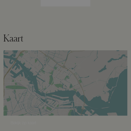
Eigendomssituatie
Volle eigendom
Perceel
NST01-A-240
Kaart
Omvang
Geheel perceel
Perceelnaam
Nunspeet D 384
Oppervlakte
38170 m²
Eigendomssituatie
Volle eigendom
Bekijk op kaart
Perceel
NST01-D-384