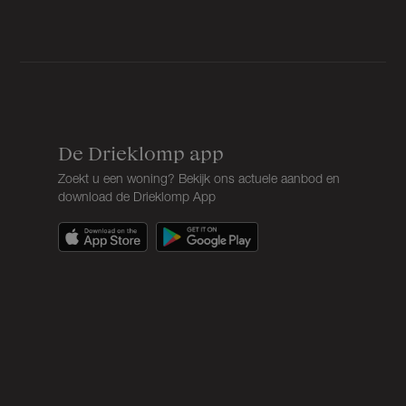
Tuin
Tuin rondom
Bergruimte
De Drieklomp app
Schuur/berging
Aangebouwd hout
Zoekt u een woning? Bekijk ons actuele aanbod en
download de Drieklomp App
Parkeergelegenheid
Soort parkeergelegenheid
Op eigen terrein