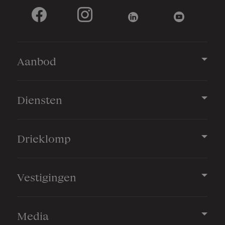
Perceelnaam
Nunspeet D 2351
Oppervlakte
3792 m²
Aanbod
Eigendomssituatie
Volle eigendom
Diensten
Perceel
NST01-D-2351
Drieklomp
Omvang
Geheel perceel
Vestigingen
Buitenruimte
Media