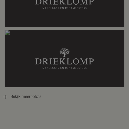
Perceelnaam
Otterlo B 1508
Oppervlakte
150 m²
Eigendomssituatie
Erfpacht
Perceel
OTL02-B-1508
Omvang
Deelperceel
Bekijk meer foto's
Buitenruimte