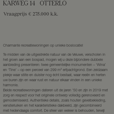
KARWEG
14
OTTERLO
Vraagprijs
€ 275.000
k.k.
Charmante recreatiewoningen op unieke boslocatie!
Te midden van de uitgestrekte natuur van de Veluwe, verscholen in
het groen aan een bospad, mogen wij u deze bijzondere dubbele
aanbieding presenteren: twee gemeentelijke monumenten – ‘Wina’
en ‘Tine’ – op een perceel van 299 m² erfpachtgrond. Een zeldzaam
plekje waar stilte en duister nog écht bestaat, waar reeën en herten
uw buren zijn en waar rust en natuur elkaar vinden in een unieke
harmonie.
Beide recreatiewoningen dateren uit de jaren ’50 en zijn in 2019 met
zorg en respect voor het originele ontwerp volledig gerenoveerd en
gemoderniseerd. Authentieke details, zoals houten gevelbekleding,
vensterluiken en het karakteristieke dakbeeld, zijn gecombineerd
met hedendaags comfort. De sfeer van weleer is behouden, terwijl