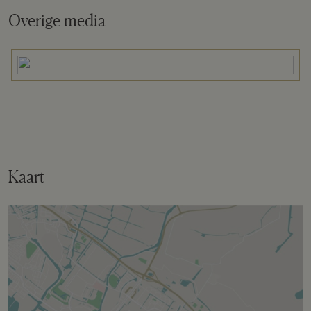
Overige media
Tuin
Achtertuin, voortuin, zijtuin
Bergruimte
Schuur/berging
Aangebouwd steen
Kaart
Parkeergelegenheid
Soort parkeergelegenheid
Op eigen terrein