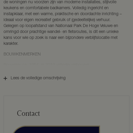
de woningen nu voorzien zijn van moderne installaties, stijlvolle
keukens en comfortabele badkamers. Volledig ingericht en
instapklaar, met een warme, praktische en doordachte inrichting –
ideaal voor eigen recreatief gebruik of (gedeeltelijke) verhuur.
Gelegen op loopafstand van Nationaal Park De Hoge Veluwe en
omringd door prachtige wandel- en fietsroutes, is dit een unieke
kans voor wie op zoek is naar een bijzondere verblijfslocatie met
karakter.
BOUWKENMERKEN
Bouwjaar: ca. 1954, in 2019 volledig verbouwd;
Bouwwijze: traditioneel gebouwd, bitumineuze dakbedekking met
leislag;
Lees de volledige omschrijving
Isolatie: Glas- (enkelglas, gelaagd en thermisch gecoat), vloer- ,
gevel- en dakisolatie.
Woonoppervlakte nummer 12 Wina: ca. 47 m²;
Woonoppervlakte nummer 14 Tine: ca. 40 m²;
Inhoud nummer 12 Wina: ca. 192 m³;
Contact
Inhoud nummer 14 Tine: ca. 162 m³;
Perceeloppervlakte nummer 12 Wina: ca. 150 m².
Perceeloppervlakte nummer 14 Tine: ca. 150 m².